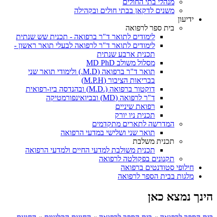
מנהלי בתי החולים
משנים לדקאן בבתי חולים ובקהילה
ידיעון
בית ספר לרפואה
לימודים לתואר ד"ר ברפואה - תכנית שש שנתית
לימודים לתואר ד"ר לרפואה לבעלי תואר ראשון -
תכנית ארבע שנתית
מסלול משולב MD PhD
תואר ד"ר ברפואה (M.D.) ולימודי תואר שני
בבריאות הציבור (M.P.H)
דוקטור ברפואה (.M.D) ובהנדסה ביו-רפואית
ד"ר לרפואה (MD) ובביואינפורמטיקה
רפואת שיניים
תכנית ניו יורק
המדרשה לתארים מתקדמים
תואר שני ושלישי במדעי הרפואה
תכנית משלבת
תכנית משולבת למדעי החיים ולמדעי הרפואה
תקנונים בפקולטה לרפואה
חילופי סטודנטים ברפואה
מלגות בבית הספר לרפואה
הינך נמצא כאן