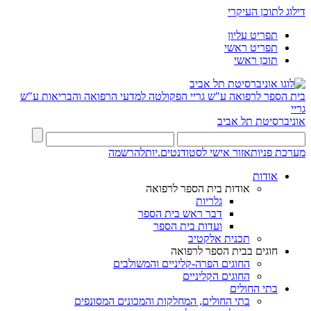
דילוג לתוכן העיקרי
תפריט עליון
תפריט ראשי
תוכן ראשי
בית הספר לרפואה ע"ש גריי
הפקולטה למדעי הרפואה והבריאות ע"ש
גריי
אוניברסיטת תל אביב
מערכת פניות
אזור אישי לסטודנטים.יות
להרשמה
אודות
אודות בית הספר לרפואה
גלריות
דבר ראש בית הספר
ועדות בית הספר
תכנית אלקטיב
חוגים בבית הספר לרפואה
החוגים הפרה-קליניים והמשולבים
החוגים הקליניים
בתי החולים
בתי החולים, המחלקות והמכונים המסונפים