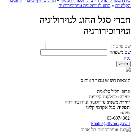
בית הספר לרפואה
»
בית הספר לרפואה
»
החוגים הקליניים
»
החוגים
הקליניים
»
החוג לנוירולוגיה ונוירוכירורגיה
חברי סגל החוג לנוירולוגיה
ונוירוכירורגיה
שם פרטי:
שם משפחה:
נקה
תוצאות חיפוש עבור האות ס
פרופ' חליל סלאמה
יחידה:
מחלקות קליניות
יחידת משנה:
נוירולוגיה ונוירוכירורגיה
תפקיד:
סגל אקדמי קליני
פקס:
03-6074362
khalils@tlvmc.gov.il