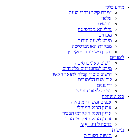
מידע כללי
יצירת קשר ודרכי הגעה
אלפון
דרושים
נהלי האוניברסיטה
מכרזים
מידע לשעת חירום
מבקרת האוניברסיטה
תקנון משמעת ופסקי דין
לימודים
רישום לאוניברסיטה
מידע למתעניינים בלימודים
חישוב סיכויי קבלה לתואר ראשון
לוח שנת הלימודים
ידיעונים
כניסה לאזור האישי
סגל ומינהלה
אגפים ומשרדי מינהלה
ארגון הסגל המנהלי
ארגון הסגל האקדמי הבכיר
ארגון הסגל האקדמי הזוטר
כניסה ל-My Tau
נגישות
נגישות בקמפוס