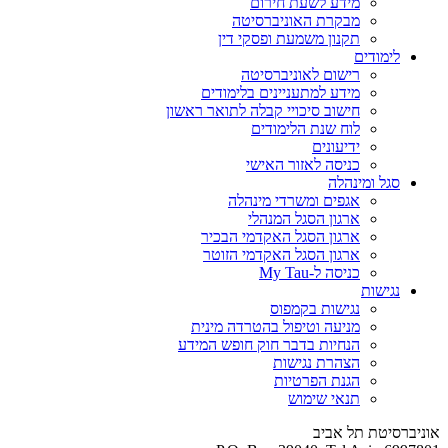
מידע לשעת חירום
מבקרת האוניברסיטה
תקנון משמעת ופסקי דין
לימודים
רישום לאוניברסיטה
מידע למתעניינים בלימודים
חישוב סיכויי קבלה לתואר ראשון
לוח שנת הלימודים
ידיעונים
כניסה לאזור האישי
סגל ומינהלה
אגפים ומשרדי מינהלה
ארגון הסגל המנהלי
ארגון הסגל האקדמי הבכיר
ארגון הסגל האקדמי הזוטר
כניסה ל-My Tau
נגישות
נגישות בקמפוס
מניעה וטיפול בהטרדה מינית
הנחיות בדבר חוק חופש המידע
הצהרת נגישות
הגנת הפרטיות
תנאי שימוש
אוניברסיטת תל אביב