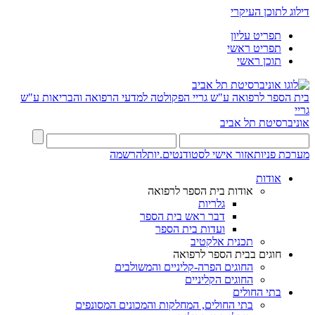
דילוג לתוכן העיקרי
תפריט עליון
תפריט ראשי
תוכן ראשי
בית הספר לרפואה ע"ש גריי
הפקולטה למדעי הרפואה והבריאות ע"ש
גריי
אוניברסיטת תל אביב
מערכת פניות
אזור אישי לסטודנטים.יות
להרשמה
אודות
אודות בית הספר לרפואה
גלריות
דבר ראש בית הספר
ועדות בית הספר
תכנית אלקטיב
חוגים בבית הספר לרפואה
החוגים הפרה-קליניים והמשולבים
החוגים הקליניים
בתי החולים
בתי החולים, המחלקות והמכונים המסונפים