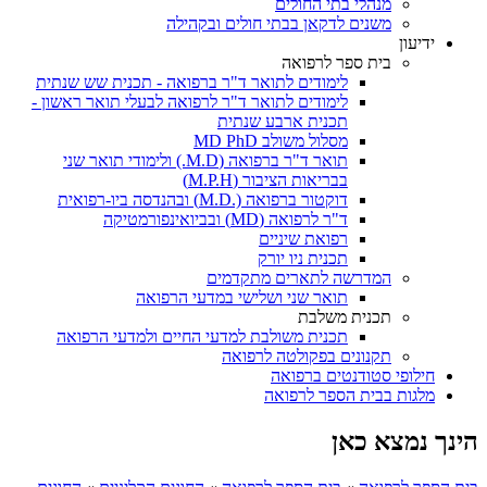
מנהלי בתי החולים
משנים לדקאן בבתי חולים ובקהילה
ידיעון
בית ספר לרפואה
לימודים לתואר ד"ר ברפואה - תכנית שש שנתית
לימודים לתואר ד"ר לרפואה לבעלי תואר ראשון -
תכנית ארבע שנתית
מסלול משולב MD PhD
תואר ד"ר ברפואה (M.D.) ולימודי תואר שני
בבריאות הציבור (M.P.H)
דוקטור ברפואה (.M.D) ובהנדסה ביו-רפואית
ד"ר לרפואה (MD) ובביואינפורמטיקה
רפואת שיניים
תכנית ניו יורק
המדרשה לתארים מתקדמים
תואר שני ושלישי במדעי הרפואה
תכנית משלבת
תכנית משולבת למדעי החיים ולמדעי הרפואה
תקנונים בפקולטה לרפואה
חילופי סטודנטים ברפואה
מלגות בבית הספר לרפואה
הינך נמצא כאן