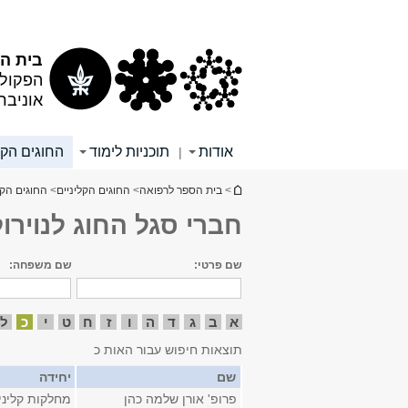
תוכן
תפריט
עליון
ראשי
בית הס
הפקולט
אוניבר
אודות
תוכניות לימוד
החוגים הקל
|
הינך נמצא כאן
>
בית הספר לרפואה
>
החוגים הקליניים
>
החוגים הקל
חברי סגל החוג לנוירולו
שם פרטי:
שם משפחה:
א
ב
ג
ד
ה
ו
ז
ח
ט
י
כ
ל
תוצאות חיפוש עבור האות כ
שם
יחידה
פרופ' אורן שלמה כהן
מחלקות קליני