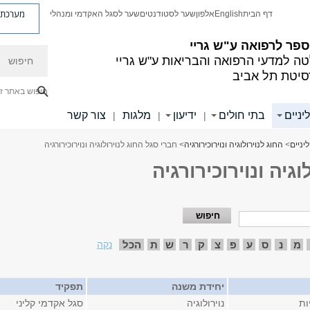
מערכת פ
דף הבית
English
אלפון
שער לסטודנטים
שער לסגל האקדמי ומנהלי
פר לרפואה ע"ש גריי
חיפוש
ה למדעי הרפואה והבריאות ע"ש גריי
סיטת תל אביב
חיפוש באתר ז
יניים
בתי חולים
ידיעון
מלגות
צור קשר
|
|
|
יניים
>
החוג לנוירולוגיה ונוירוכירורגיה
> חברי סגל החוג לנוירולוגיה ונוירוכירורגיה
גיה ונוירוכירורגיה
מ
נ
ס
ע
פ
צ
ק
ר
ש
ת
הכל
נקה
יחידת משנה
תפקיד
ות
נוירולוגיה
סגל אקדמי קליני