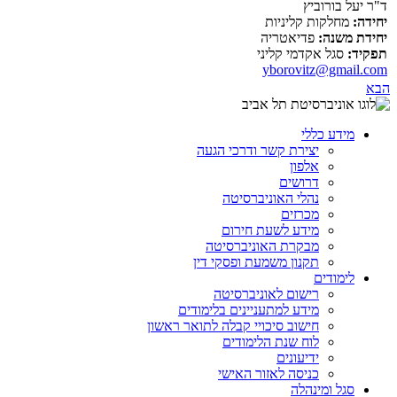
ד"ר יעל בורוביץ
יחידה:
מחלקות קליניות
יחידת משנה:
פדיאטריה
תפקיד:
סגל אקדמי קליני
yborovitz@gmail.com
הבא
מידע כללי
יצירת קשר ודרכי הגעה
אלפון
דרושים
נהלי האוניברסיטה
מכרזים
מידע לשעת חירום
מבקרת האוניברסיטה
תקנון משמעת ופסקי דין
לימודים
רישום לאוניברסיטה
מידע למתעניינים בלימודים
חישוב סיכויי קבלה לתואר ראשון
לוח שנת הלימודים
ידיעונים
כניסה לאזור האישי
סגל ומינהלה