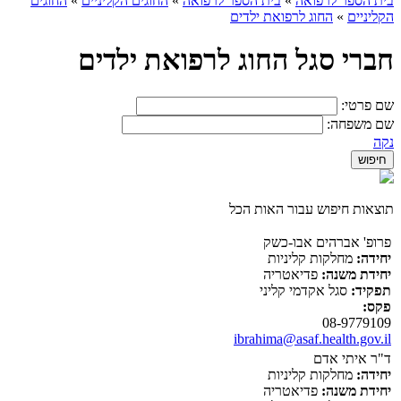
בית הספר לרפואה
»
בית הספר לרפואה
»
החוגים הקליניים
»
החוגים
הקליניים
»
החוג לרפואת ילדים
חברי סגל החוג לרפואת ילדים
שם פרטי:
שם משפחה:
נקה
תוצאות חיפוש עבור האות הכל
פרופ' אברהים אבו-כשק
יחידה:
מחלקות קליניות
יחידת משנה:
פדיאטריה
תפקיד:
סגל אקדמי קליני
פקס:
08-9779109
ibrahima@asaf.health.gov.il
ד"ר איתי אדם
יחידה:
מחלקות קליניות
יחידת משנה:
פדיאטריה