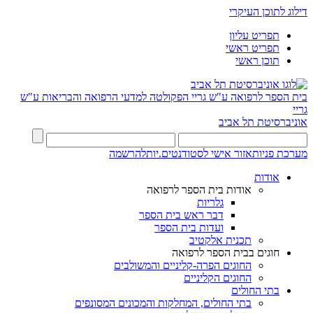
דילוג לתוכן העיקרי
תפריט עליון
תפריט ראשי
תוכן ראשי
בית הספר לרפואה ע"ש גריי
הפקולטה למדעי הרפואה והבריאות ע"ש
גריי
אוניברסיטת תל אביב
מערכת פניות
אזור אישי לסטודנטים.יות
להרשמה
אודות
אודות בית הספר לרפואה
גלריות
דבר ראש בית הספר
ועדות בית הספר
תכנית אלקטיב
חוגים בבית הספר לרפואה
החוגים הפרה-קליניים והמשולבים
החוגים הקליניים
בתי החולים
בתי החולים, המחלקות והמכונים המסונפים