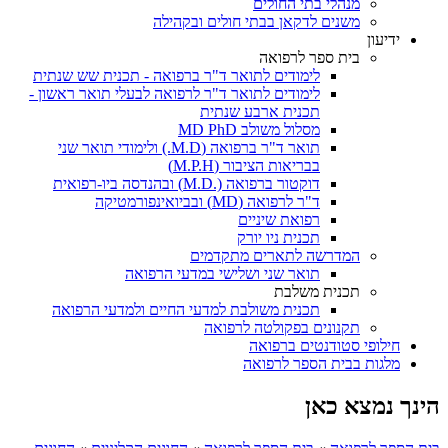
מנהלי בתי החולים
משנים לדקאן בבתי חולים ובקהילה
ידיעון
בית ספר לרפואה
לימודים לתואר ד"ר ברפואה - תכנית שש שנתית
לימודים לתואר ד"ר לרפואה לבעלי תואר ראשון -
תכנית ארבע שנתית
מסלול משולב MD PhD
תואר ד"ר ברפואה (M.D.) ולימודי תואר שני
בבריאות הציבור (M.P.H)
דוקטור ברפואה (.M.D) ובהנדסה ביו-רפואית
ד"ר לרפואה (MD) ובביואינפורמטיקה
רפואת שיניים
תכנית ניו יורק
המדרשה לתארים מתקדמים
תואר שני ושלישי במדעי הרפואה
תכנית משלבת
תכנית משולבת למדעי החיים ולמדעי הרפואה
תקנונים בפקולטה לרפואה
חילופי סטודנטים ברפואה
מלגות בבית הספר לרפואה
הינך נמצא כאן