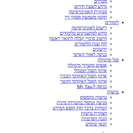
מכרזים
מידע לשעת חירום
מבקרת האוניברסיטה
תקנון משמעת ופסקי דין
לימודים
רישום לאוניברסיטה
מידע למתעניינים בלימודים
חישוב סיכויי קבלה לתואר ראשון
לוח שנת הלימודים
ידיעונים
כניסה לאזור האישי
סגל ומינהלה
אגפים ומשרדי מינהלה
ארגון הסגל המנהלי
ארגון הסגל האקדמי הבכיר
ארגון הסגל האקדמי הזוטר
כניסה ל-My Tau
נגישות
נגישות בקמפוס
מניעה וטיפול בהטרדה מינית
הנחיות בדבר חוק חופש המידע
הצהרת נגישות
הגנת הפרטיות
תנאי שימוש