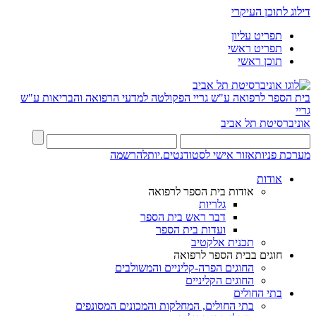
דילוג לתוכן העיקרי
תפריט עליון
תפריט ראשי
תוכן ראשי
בית הספר לרפואה ע"ש גריי
הפקולטה למדעי הרפואה והבריאות ע"ש
גריי
אוניברסיטת תל אביב
מערכת פניות
אזור אישי לסטודנטים.יות
להרשמה
אודות
אודות בית הספר לרפואה
גלריות
דבר ראש בית הספר
ועדות בית הספר
תכנית אלקטיב
חוגים בבית הספר לרפואה
החוגים הפרה-קליניים והמשולבים
החוגים הקליניים
בתי החולים
בתי החולים, המחלקות והמכונים המסונפים