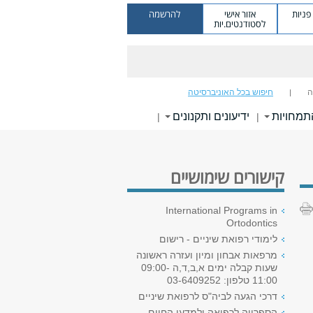
ניות
אזור אישי
להרשמה
לסטודנטים.יות
ה
חיפוש בכל האוניברסיטה
תמחויות
ידיעונים ותקנונים
|
|
קישורים שימושיים
International Programs in
Ortodontics
לימודי רפואת שיניים - רישום
מרפאות אבחון ומיון ועזרה ראשונה
שעות קבלה ימים א,ב,ד,ה 09:00-
11:00 טלפון: 03-6409252
דרכי הגעה לביה"ס לרפואת שיניים
הספרייה לרפואה ולמדעי החיים