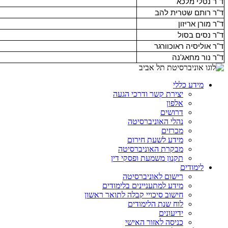
ד"ר נטלי מלכא
ד"ר רותם שטרית להב
ד"ר מורן אריזון
ד"ר נסים בסול
ד"ר אוליסיה ראוכוורגר
ד"ר נור מחאג'נה
מידע כללי
יצירת קשר ודרכי הגעה
אלפון
דרושים
נהלי האוניברסיטה
מכרזים
מידע לשעת חירום
מבקרת האוניברסיטה
תקנון משמעת ופסקי דין
לימודים
רישום לאוניברסיטה
מידע למתעניינים בלימודים
חישוב סיכויי קבלה לתואר ראשון
לוח שנת הלימודים
ידיעונים
כניסה לאזור האישי