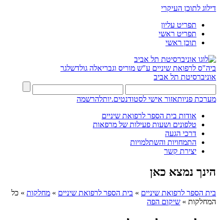
דילוג לתוכן העיקרי
תפריט עליון
תפריט ראשי
תוכן ראשי
ביה"ס לרפואת שיניים ע"ש מוריס וגבריאלה גולדשלגר
אוניברסיטת תל אביב
מערכת פניות
אזור אישי לסטודנטים.יות
להרשמה
אודות בית הספר לרפואת שיניים
טלפונים ושעות פעילות של מרפאות
דרכי הגעה
התמחויות והשתלמויות
יצירת קשר
הינך נמצא כאן
בית הספר לרפואת שיניים
»
בית הספר לרפואת שיניים
»
מחלקות
»
כל
המחלקות
»
שיקום הפה