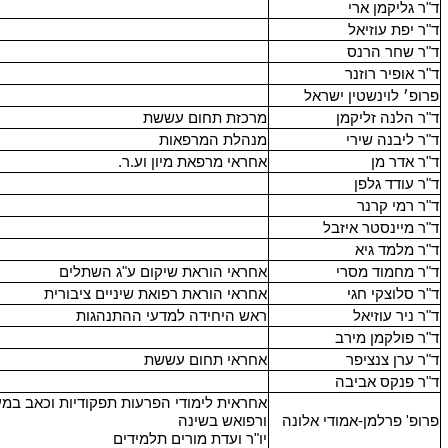
ד"ר גליקמן ארי
ד"ר יפת עוזיאל
ד"ר שחר הרנס
ד"ר אופיר רוזנר
פרופ׳ לוינשטין ישראל
ד"ר הלנה זליקמן
מרכזת תחום עששת
ד"ר ליבנה שירי
מנהלת המרפאות
ד"ר אדר מן
אחראי מרפאת מיון וע.ר.
ד"ר עודד גלפן
ד"ר רמי קרנר
ד"ר מיינסטר איזבל
ד"ר מלמד גיא
ד"ר מחמוד מסרי
אחראי הוראת שיקום ע"ג השתלים
ד"ר סלוצקי חגי
אחראי הוראת רפואת שיניים ציבורית
ד"ר ניר עוזיאל
ראש היחידה למדעי ההתנהגות
ד"ר פולקמן מירב
ד"ר ערן צנציפר
אחראי תחום עששת
ד"ר פנקס אביבה
פרופ' פרלמן-אמודי אלונה
ורפואש בשינה
יו"ר ועדת מורים תלמידים