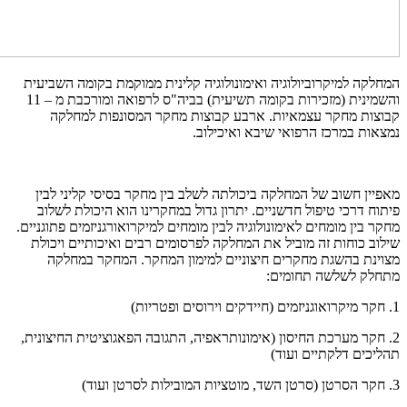
המחלקה למיקרוביולוגיה ואימונולוגיה קלינית ממוקמת בקומה השביעית
והשמינית (מזכירות בקומה תשיעית) בביה"ס לרפואה ומורכבת מ – 11
קבוצות מחקר עצמאיות. ארבע קבוצות מחקר המסונפות למחלקה
נמצאות במרכז הרפואי שיבא ואיכילוב.
מאפיין חשוב של המחלקה ביכולתה לשלב בין מחקר בסיסי קליני לבין
פיתוח דרכי טיפול חדשניים. יתרון גדול במחקרינו הוא היכולת לשלוב
מחקר בין מומחים לאימונולוגיה לבין מומחים למיקרואורגניזמים פתוגניים.
שילוב כוחות זה מוביל את המחלקה לפרסומים רבים ואיכותיים ויכולת
מצוינת בהשגת מחקרים חיצוניים למימון המחקר. המחקר במחלקה
מתחלק לשלשה תחומים:
1. חקר מיקרואוגניזמים (חיידקים וירוסים ופטריות)
2. חקר מערכת החיסון (אימונותראפיה, התגובה הפאגוציטית החיצונית,
תהליכים דלקתיים ועוד)
3. חקר הסרטן (סרטן השד, מוטציות המובילות לסרטן ועוד)