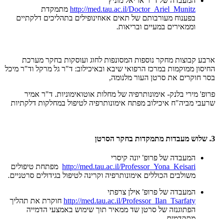
המעבדה של ד"ר אריאל מוניץ
http://med.tau.ac.il/Doctor_Ariel_Munitz
מתמקדת
בפענוח מעורבותם של תאים אאוזינופילים בתהליכים דלקתיים
וממאירים במעיים ובריאות.
ארבע קבוצות מחקר נוספות המסונפות לחוג ועוסקות בחקר מערכת
החיסון ממוקמות במרכז הרפואי שיבא ובאיכילוב: ד"ר גל מרקל וד"ר מיכל
בסר חוקרים את סרטן העור מלנומה,
פרופ' מירי בלנק- אימונותרפיה של מחלות אוטואימוניות. ד"ר אמיר
שרעבי מביה"ח איכילוב מפתח אימונותרפיה לטיפול במחלקות דלקתיות
3. שלוש מעבדות מתמקדות בחקר הסרטן
המעבדה של פרופ' יונה קיסרי
http://med.tau.ac.il/Professor_Yona_Keisari
מפתחת טיפולים
משולבים הכוללים אימונותרפיה וקרינה לטיפול בגידולים סרטניים.
המעבדה של פרופ' אילן צרפתי
http://med.tau.ac.il/Professor_Ilan_Tsarfaty
חוקרת את תהליך
הפתוגנזה של סרטן שד ממאיר תוך שימוש באמצעי הדמייה
מתקדמים.