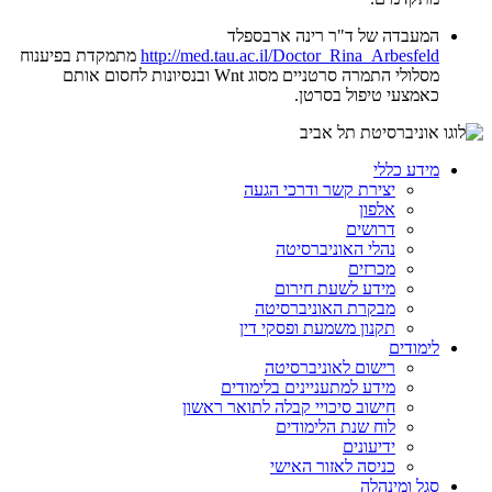
המעבדה של ד"ר רינה ארבספלד
http://med.tau.ac.il/Doctor_Rina_Arbesfeld
מתמקדת בפיענוח
מסלולי התמרה סרטניים מסוג Wnt ובנסיונות לחסום אותם
כאמצעי טיפול בסרטן.
מידע כללי
יצירת קשר ודרכי הגעה
אלפון
דרושים
נהלי האוניברסיטה
מכרזים
מידע לשעת חירום
מבקרת האוניברסיטה
תקנון משמעת ופסקי דין
לימודים
רישום לאוניברסיטה
מידע למתעניינים בלימודים
חישוב סיכויי קבלה לתואר ראשון
לוח שנת הלימודים
ידיעונים
כניסה לאזור האישי
סגל ומינהלה