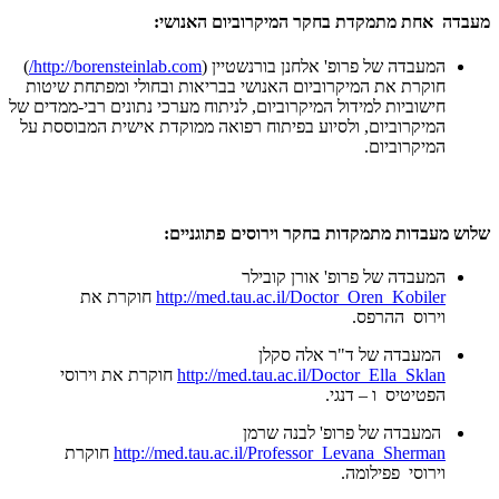
מעבדה אחת מתמקדת בחקר המיקרוביום האנושי:
המעבדה של פרופ' אלחנן בורנשטיין (
http://borensteinlab.com/
)
חוקרת את המיקרוביום האנושי בבריאות ובחולי ומפתחת שיטות
חישוביות למידול המיקרוביום, לניתוח מערכי נתונים רבי-ממדים של
המיקרוביום, ולסיוע בפיתוח רפואה ממוקדת אישית המבוססת על
המיקרוביום.
שלוש מעבדות מתמקדות בחקר וירוסים פתוגניים:
המעבדה של פרופ' אורן קובילר
http://med.tau.ac.il/Doctor_Oren_Kobiler
חוקרת את
וירוס ההרפס.
המעבדה של ד"ר אלה סקלן
http://med.tau.ac.il/Doctor_Ella_Sklan
חוקרת את וירוסי
הפטיטיס ו – דנגי.
המעבדה של פרופ' לבנה שרמן
http://med.tau.ac.il/Professor_Levana_Sherman
חוקרת
וירוסי פפילומה.