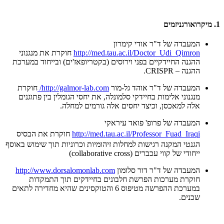
1. מיקרואורגניזמים
המעבדה של ד"ר אודי קימרון
http://med.tau.ac.il/Doctor_Udi_Qimron
חוקרת את מנגנוני
ההגנה החיידקיים בפני וירוסים (בקטריופאז'ים) ובייחוד במערכת
ההגנה – CRISPR.
המעבדה של ד"ר אוהד גל-מור
http://galmor-lab.com/
חוקרת
מנגנוני אלימות בחיידקי סלמונלה, את יחסי הגומלין בין פתוגנים
אלה למאכסן, וכיצד יחסים אלה גורמים למחלה.
המעבדה של פרופ' פואד עיראקי
http://med.tau.ac.il/Professor_Fuad_Iraqi
חוקרת את הבסיס
הגנטי המקנה רגישות למחלות זיהומיות וכרוניות תוך שימוש באוסף
ייחודי של קווי עכברים (collaborative cross)
המעבדה של ד"ר דור סלומון
http://www.dorsalomonlab.com
חוקרת מערכות הפרשת חלבונים בחיידקים תוך התמקדות
במערכת ההפרשה מטיפוס 6 והטוקסינים שהיא מחדירה לתאים
שכנים.