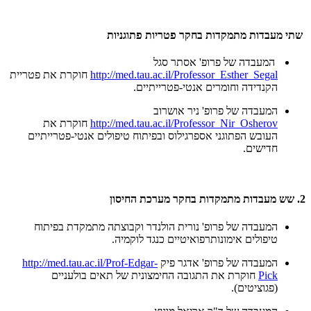
שתי מעבדות מתמקדות בחקר פטריות פתוגניות
המעבדה של פרופ' אסתר סגל
http://med.tau.ac.il/Professor_Esther_Segal
חוקרת את פטריית
הקנדידה וחומרים אנטי-פטרייתיים.
המעבדה של פרופ' ניר אושרוב
http://med.tau.ac.il/Professor_Nir_Osherov
חוקרת את
העובש הפתוגני אספרגילוס ובפיתוח טיפולים אנטי-פטרייתיים
חדישים.
2. שש מעבדות מתמקדות בחקר מערכת החיסון
המעבדה של פרופ' נורית הולנדר וקבוצתה מתמקדת בפיתוח
טיפולים אימונותרפואיטיים כנגד לוקמיה.
המעבדה של פרופ' אדגר פיק
http://med.tau.ac.il/Prof-Edgar-
Pick
חוקרת את התגובה החימצונית של תאים בולעניים
(פגוציטים).