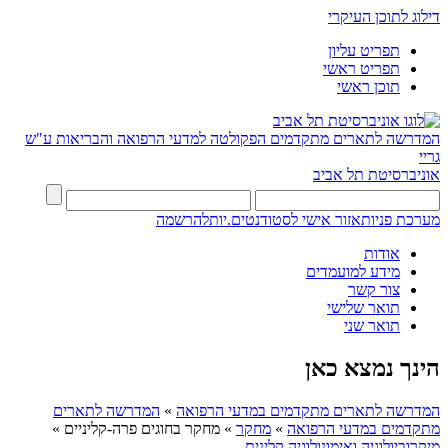
דילוג לתוכן העיקרי
תפריט עליון
תפריט ראשי
תוכן ראשי
המדרשה לתארים מתקדמים
הפקולטה למדעי הרפואה והבריאות ע"ש
גריי
אוניברסיטת תל אביב
מערכת פניות
אזור אישי לסטודנטים.יות
להרשמה
אודות
מידע למועמדים
צור קשר
תואר שלישי
תואר שני
הינך נמצא כאן
המדרשה לתארים מתקדמים במדעי הרפואה
»
המדרשה לתארים
מתקדמים במדעי הרפואה
»
מחקר
»
מחקר בחוגים פרה-קליניים
»
מיקרוביולוגיה ואימונולוגיה קלינית