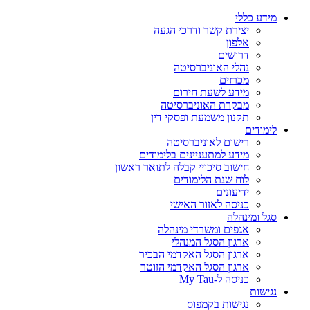
מידע כללי
יצירת קשר ודרכי הגעה
אלפון
דרושים
נהלי האוניברסיטה
מכרזים
מידע לשעת חירום
מבקרת האוניברסיטה
תקנון משמעת ופסקי דין
לימודים
רישום לאוניברסיטה
מידע למתעניינים בלימודים
חישוב סיכויי קבלה לתואר ראשון
לוח שנת הלימודים
ידיעונים
כניסה לאזור האישי
סגל ומינהלה
אגפים ומשרדי מינהלה
ארגון הסגל המנהלי
ארגון הסגל האקדמי הבכיר
ארגון הסגל האקדמי הזוטר
כניסה ל-My Tau
נגישות
נגישות בקמפוס