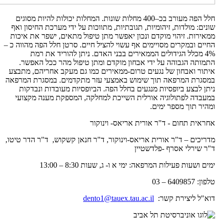
חלל הפה מעורב בכ–400 מחלות שונות. המחלות יכולות להיות מסוגים
שונים: מולדות, זיהומיות, תגובתיות, מתווכות על ידי מערכת החיסון ואף
ממאירות. זיהוי מוקדם ונכון יאפשר מתן טיפול מתאים, ישפר את איכות
החיים ובמקרים מסויימים אף עשוי להציל חיים. סרטן חלל הפה מהווה כ –
4% מכלל הגידולים הממאירים בבני האדם. ניתן להוריד את רמת
התמותה הגבוהה על ידי אבחון מוקדם ומתן טיפול מהר ככל האפשר.
איתור ואבחון של נגעים טרום-ממאירים כמו גם מעקב אחריהם, מתבצע
במסגרת המרפאה תוך שימוש באמצעי עזר מתקדמים. במסגרת המרפאה
ניתן לבצע ביופסיות מנגעים בחלל הפה. הביופסיות מעובדות ונבדקות
במעבדה לפתולוגיה אורלית השייכת למחלקה, המספקת מענה מקצועי
ומהיר תוך מספר ימים.
אחראית תחום - ד"ר אורית אריאס- וינוקור
מדריכים – ד"ר אורית אריאס-וינוקור, ד"ר חנאן קשקוש, ד"ר הדר טיטו,
ד"ר
שירלי אסרף -פלדשטיין
ימים ושעות פעילות המרפאה: ימי א ו- ג, שעות 8:30 – 13:00
טלפון: 6409857 – 03
דוא"ל ליצירת קשר:
dento1@tauex.tau.ac.il