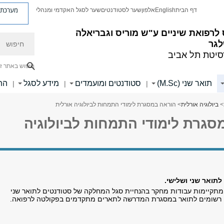
מערכת פ
דף הבית
English
אלפון
שער לסטודנטים
שער לסגל האקדמי ומנהלי
לרפואת שיניים ע"ש מוריס וגבריאלה
חיפוש
לגר
סיטת תל אביב
חיפוש באתר ז
תואר שני (M.Sc)
סטודנטים ומועמדים
מידע לסגל
הת
|
|
|
>
ביולוגיה אורלית
> הוראה במסגרת לימודי התמחות לביולוגיה אורלית
סגרת לימודי התמחות לביולוגיה
תואר שני ושלישי.
תקיימות עבודות מחקר בהנחיית סגל המחלקה של סטודנטים לתואר שני
ם רשומים לתואר במסגרת המדרשה לתארים מתקדמים בפקולטה לרפואה.