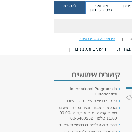
ניות
אזור אישי
להרשמה
לסטודנטים.יות
ה
חיפוש בכל האוניברסיטה
מחויות
ידיעונים ותקנונים
|
|
קישורים שימושיים
International Programs in
Ortodontics
לימודי רפואת שיניים - רישום
מרפאות אבחון ומיון ועזרה ראשונה
שעות קבלה ימים א,ב,ד,ה 09:00-
11:00 טלפון: 03-6409252
דרכי הגעה לביה"ס לרפואת שיניים
הספרייה לרפואה ולמדעי החיים