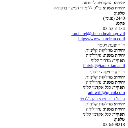
יחידה:
הפקולטה לרפואה
יחידת משנה:
בי"ס ללימודי המשך ברפואה
טלפון:
2440 (פנימי)
פקס:
03-5351134
ran.harel@sheba.health.gov.il
https://www.harelran.co.il
ד"ר יפעת ויגיסר
יחידה:
מחלקות קליניות
יחידת משנה:
נוירולוגיה
תפקיד:
מדריך קליני
ifatvigi@tauex.tau.ac.il
ד"ר עדי וילף - ירקוני
יחידה:
מחלקות קליניות
יחידת משנה:
נוירולוגיה
תפקיד:
סגל אקדמי קליני
adi.wilf@gmail.com
פרופ' רות חיימי כהן ג'לדטי
יחידה:
מחלקות קליניות
יחידת משנה:
נוירולוגיה
תפקיד:
סגל אקדמי קליני
טלפון:
03-6408218