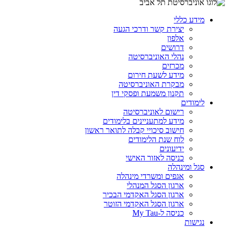
מידע כללי
יצירת קשר ודרכי הגעה
אלפון
דרושים
נהלי האוניברסיטה
מכרזים
מידע לשעת חירום
מבקרת האוניברסיטה
תקנון משמעת ופסקי דין
לימודים
רישום לאוניברסיטה
מידע למתעניינים בלימודים
חישוב סיכויי קבלה לתואר ראשון
לוח שנת הלימודים
ידיעונים
כניסה לאזור האישי
סגל ומינהלה
אגפים ומשרדי מינהלה
ארגון הסגל המנהלי
ארגון הסגל האקדמי הבכיר
ארגון הסגל האקדמי הזוטר
כניסה ל-My Tau
נגישות