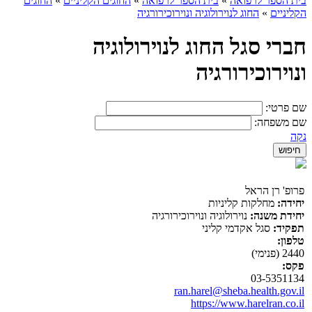
בית הספר לרפואה
»
בית הספר לרפואה
»
החוגים הקליניים
»
החוגים
הקליניים
»
החוג לנוירולוגיה ונוירוכירורגיה
חברי סגל החוג לנוירולוגיה
ונוירוכירורגיה
שם פרטי:
שם משפחה:
נקה
פרופ' רן הראל
יחידה:
מחלקות קליניות
יחידת משנה:
נוירולוגיה ונוירוכירורגיה
תפקיד:
סגל אקדמי קליני
טלפון:
2440 (פנימי)
פקס:
03-5351134
ran.harel@sheba.health.gov.il
https://www.harelran.co.il