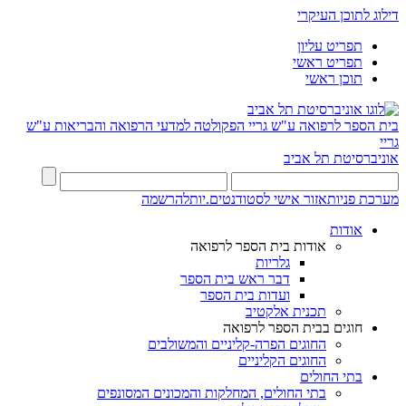
דילוג לתוכן העיקרי
תפריט עליון
תפריט ראשי
תוכן ראשי
בית הספר לרפואה ע"ש גריי
הפקולטה למדעי הרפואה והבריאות ע"ש
גריי
אוניברסיטת תל אביב
מערכת פניות
אזור אישי לסטודנטים.יות
להרשמה
אודות
אודות בית הספר לרפואה
גלריות
דבר ראש בית הספר
ועדות בית הספר
תכנית אלקטיב
חוגים בבית הספר לרפואה
החוגים הפרה-קליניים והמשולבים
החוגים הקליניים
בתי החולים
בתי החולים, המחלקות והמכונים המסונפים