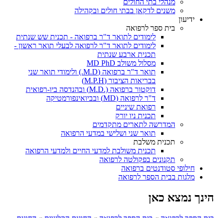
מנהלי בתי החולים
משנים לדקאן בבתי חולים ובקהילה
ידיעון
בית ספר לרפואה
לימודים לתואר ד"ר ברפואה - תכנית שש שנתית
לימודים לתואר ד"ר לרפואה לבעלי תואר ראשון -
תכנית ארבע שנתית
מסלול משולב MD PhD
תואר ד"ר ברפואה (M.D.) ולימודי תואר שני
בבריאות הציבור (M.P.H)
דוקטור ברפואה (.M.D) ובהנדסה ביו-רפואית
ד"ר לרפואה (MD) ובביואינפורמטיקה
רפואת שיניים
תכנית ניו יורק
המדרשה לתארים מתקדמים
תואר שני ושלישי במדעי הרפואה
תכנית משלבת
תכנית משולבת למדעי החיים ולמדעי הרפואה
תקנונים בפקולטה לרפואה
חילופי סטודנטים ברפואה
מלגות בבית הספר לרפואה
הינך נמצא כאן