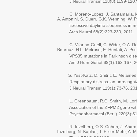
J Neural Transm 118(8):1199-1207,
C. Moreno-Lopez, J. Santamaria, M. Sal
A. Antonini, S. Duerr, G.K. Wenning, W.
Excessive daytime sleepiness in mult
Arch Neurol 68(2):223-230, 2011.
C. Vilarino-Guell, C. Wider, O.A. Ross, 
Behrouz, H.L. Melrose, E. Hentati, A. P
VPS35 mutations in Parkinson dise
Am J Hum Genet 89(1):162-167, 2
S. Yust-Katz, D. Shitrit, E. Melamed
Respiratory distress: an unrecognize
J Neural Transm 119(1):73-76, 201
L. Greenbaum, R.C. Smith, M. Lorberoym
Association of the ZFPM2 gene with an
Psychopharmacol (Berl.) 220(3):519
R. Inzelberg, O.S. Cohen, J. Aharon-P
Inzelberg, N. Kaplan, T. Fixler-Mehr, A.