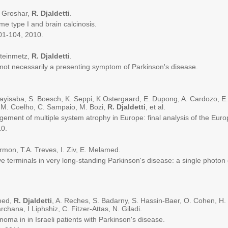
 Groshar,
R. Djaldetti
.
ype I and brain calcinosis.
1-104, 2010.
teinmetz,
R. Djaldetti
.
ot necessarily a presenting symptom of Parkinson's disease.
aba, S. Boesch, K. Seppi, K Ostergaard, E. Dupong, A. Cardozo, E. To
l, M. Coelho, C. Sampaio, M. Bozi,
R. Djaldetti
, et al.
 of multiple system atrophy in Europe: final analysis of the Europe
0.
rmon, T.A. Treves, I. Ziv, E. Melamed.
erminals in very long-standing Parkinson's disease: a single photo
med,
R. Djaldetti
, A. Reches, S. Badarny, S. Hassin-Baer, O. Cohen, H. 
hana, I Liphshiz, C. Fitzer-Attas, N. Giladi.
in in Israeli patients with Parkinson's disease.