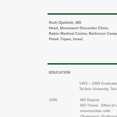
Ruth Djaldetti, MD
Head, Movement Disosrder Clinic,
Rabin Medical Center, Beilinson Camp
Petah Tiqwa, Israel.
EDUCATION
1983 – 1989 Graduated Sackle
Tel Aviv University, Tel Aviv,
1990 MD Degree
MD Thesis: Effect of dexam
mononuclear cells.
(Supervisor: Professor D