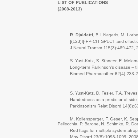
LIST OF PUBLICATIONS
(2008-2013)
R. Djaldetti
, B.I. Nageris, M. Lorb
[(123)I]-FP-CIT SPECT and olfaction 
J Neural Transm 115(3):469-472, 2
S. Yust-Katz, S. Sthneer, E. Melam
Long-term Parkinson's disease – tim
Biomed Pharmacother 62(4):233-23
S. Yust-Katz, D. Tesler, T.A. Treves
Handedness as a predictor of side on
Parkinsonism Relat Disord 14(8):63
M. Kollensperger, F. Geser, K. Seppi, M
Pellecchia, P. Barone, N. Schimke, R. Do
Red flags for multiple system atrop
Mov Disord 23(8):1093-1099, 2008