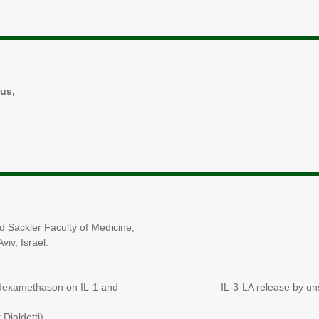
us,
r Faculty of Medicine,
 Israel.
ethason on IL-1 and IL-3-LA release by unstim
jaldetti).