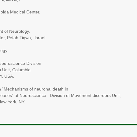
da Medical Center,
of Neurology,
tah Tiqwa, Israel
gy.
roscience Division
, Columbia
 USA.
echanisms of neuronal death in
Neuroscience Division of Movement disorders Unit,
ork, NY.