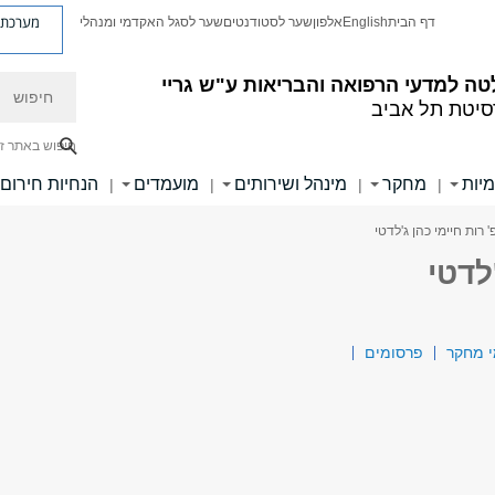
מערכת פ
דף הבית
English
אלפון
שער לסטודנטים
שער לסגל האקדמי ומנהלי
חיפוש
ה למדעי הרפואה והבריאות ע"ש גריי
סיטת תל אביב
חיפוש באתר ז
מיות
מחקר
מינהל ושירותים
מועמדים
הנחיות חירום
|
|
|
|
' רות חיימי כהן ג'לדטי
לדטי
 מחקר
פרסומים