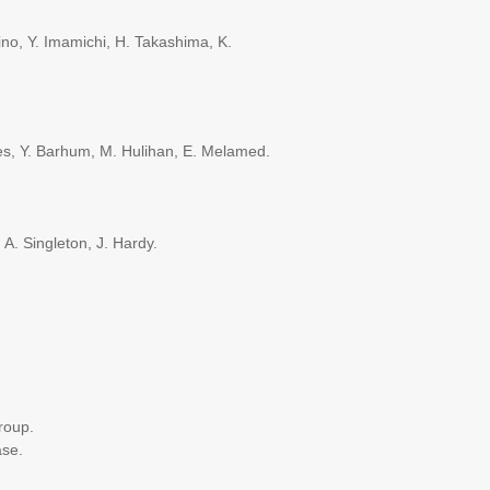
no, Y. Imamichi, H. Takashima, K.
eves, Y. Barhum, M. Hulihan, E. Melamed.
 A. Singleton, J. Hardy.
roup.
ase.