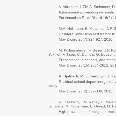
A. Abraham, I. Ziv, A. Steinmetz, D.
Autoimmune polyendocrine syndrome t
Parkinsonism Relat Disord 16(2):10
M.A. Hellmann, E. Melamed, A.P. S
Unilateral lower limb rest tremor is n
Mov Disord 25(7):924-927, 2010.
M. Kollensperger, F. Geser, J.P. Ndayis
Yekhlef, F. Tison, C. Daniels, G. Deusch
Presentation, diagnosis, and management
Mov Disord 25(15):2604-2612, 201
R. Djaldetti
, M. Lorberboym, Y. Ka
Residual striatal dopaminergic nerve t
study.
Mov Disord 26(2):327-330, 2011.
R. Inzelberg, J.M. Rabey, E. Mela
Schwartz, M. Huberman, L. Gilead, M. Barc
High prevalence of malignant melanoma 