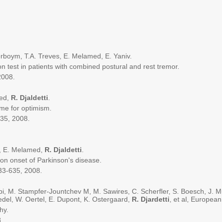
erboym, T.A. Treves, E. Melamed, E. Yaniv.
test in patients with combined postural and rest tremor.
008.
ed,
R. Djaldetti
.
e for optimism.
5, 2008.
, E. Melamed,
R. Djaldetti
.
 onset of Parkinson's disease.
3-635, 2008.
. Stampfer-Jountchev M, M. Sawires, C. Scherfler, S. Boesch, J. Mue
edel, W. Oertel, E. Dupont, K. Ostergaard,
R. Djardetti
, et al, Europea
hy.
.