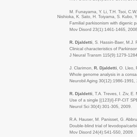
M. Funayama, Y. Li, T.H. Tsoi, C.W. 
Nishioka, K. Sato, H. Toiyama, S. Kubo, Y
Familial parkisonism with digenic pa
Mov Disord 23(1):1461-1465, 2008
R. Djaldetti
, S. Hassin-Baer, M.J. 
Clinical characteristics of Parkinson'
J Neural Transm 115(9):1279-1284,
J. Clarimon,
R. Djaldetti
, O. Lleo,
Whole genome analysis in a consanguin
Neurobil Aging 30(12):1986-1991, 
R. Djaldetti
, T.A. Treves, I. Ziv, 
Use of a single [(123)I]-FP-CIT SPECT t
Neurol Sci 30(4):301-305, 2009.
R.A. Hauser, M. Panisset, G. Abbruzze
Double-blind trial of levodopa/carbido
Mov Disord 24(4):541-550, 2009.