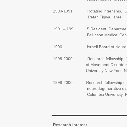
1990-1991 Rotating internship, Gol
Petah Tiqwa, Israel.
1991 – 199 5 Resident, Department 
Beilinson Medical Center, Pe
1996 Israeli Board of Neurolo
1998-2000 Research fellowship, Neu
of Movement Disorders Unit
University New York, NY,
1998-2000 Research fellowship on “M
neurodegenerative diseases” at 
Columbia University New Y
Research interest