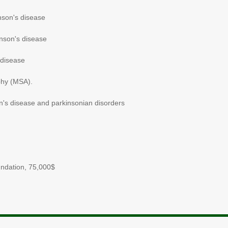
nson's disease
nson's disease
disease
phy (MSA).
's disease and parkinsonian disorders
undation, 75,000$