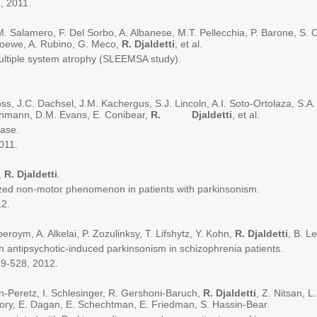
 2011.
amero, F. Del Sorbo, A. Albanese, M.T. Pellecchia, P. Barone, S. O
 Poewe, A. Rubino, G. Meco,
R. Djaldetti
, et al.
iple system atrophy (SLEEMSA study).
J.C. Dachsel, J.M. Kachergus, S.J. Lincoln, A.I. Soto-Ortolaza, S.A. 
schmann, D.M. Evans, E. Conibear,
R. Djaldetti
, et al.
ase.
011.
,
R. Djaldetti
.
d non-motor phenomenon in patients with parkinsonism.
2.
, A. Alkelai, P. Zozulinksy, T. Lifshytz, Y. Kohn,
R. Djaldetti
, B. Le
tipsychotic-induced parkinsonism in schizophrenia patients.
-528, 2012.
eretz, I. Schlesinger, R. Gershoni-Baruch,
R. Djaldetti
, Z. Nitsan, L
 Mory, E. Dagan, E. Schechtman, E. Friedman, S. Hassin-Bear.