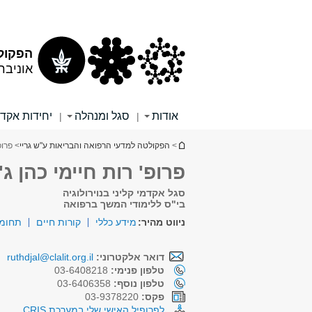
תוכן
תפריט
עליון
ראשי
הפקולט
אוניבר
אודות
סגל ומנהלה
יחידות אקד
|
|
הינך נמצא כאן
>
הפקולטה למדעי הרפואה והבריאות ע"ש גריי
> פרופ
פרופ' רות חיימי כהן ג'
סגל אקדמי קליני בנוירולוגיה
בי"ס ללימודי המשך ברפואה
ניווט מהיר:
מידע כללי
קורות חיים
תחומי
דואר אלקטרוני:
ruthdjal@clalit.org.il
טלפון פנימי:
03-6408218
טלפון נוסף:
03-6406358
פקס:
03-9378220
לפרופיל האישי שלי במערכת CRIS