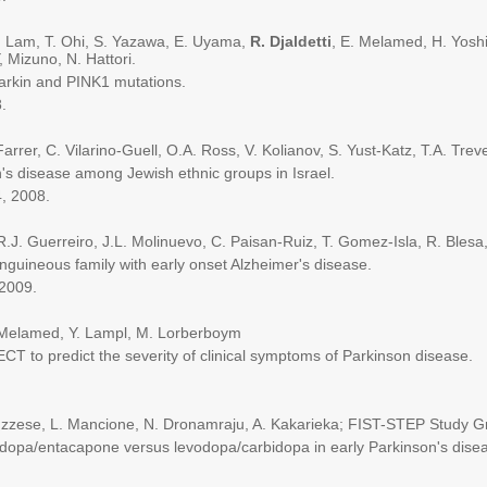
Lam, T. Ohi, S. Yazawa, E. Uyama,
R. Djaldetti
, E. Melamed, H. Yoshi
, Mizuno, N. Hattori.
rkin and PINK1 mutations.
.
Farrer, C. Vilarino-Guell, O.A. Ross, V. Kolianov, S. Yust-Katz, T.A. Tr
s disease among Jewish ethnic groups in Israel.
 2008.
 R.J. Guerreiro, J.L. Molinuevo, C. Paisan-Ruiz, T. Gomez-Isla, R. Blesa,
eous family with early onset Alzheimer's disease.
2009.
E. Melamed, Y. Lampl, M. Lorberboym
o predict the severity of clinical symptoms of Parkinson disease.
se, L. Mancione, N. Dronamraju, A. Kakarieka; FIST-STEP Study G
pa/entacapone versus levodopa/carbidopa in early Parkinson's dise