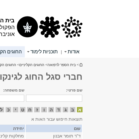
תוכן
תפריט
עליון
ראשי
בית הס
הפקולט
אוניבר
אודות
תוכניות לימוד
החוגים הקל
|
הינך נמצא כאן
>
בית הספר לרפואה
>
החוגים הקליניים
>
החוגים הקל
חברי סגל החוג לגינקול
שם פרטי:
שם משפחה:
א
ב
ג
ד
ה
ו
ז
ח
ט
י
כ
ל
תוצאות חיפוש עבור האות א
שם
יחידה
ד"ר תומר אבנון
מחלקות קליני