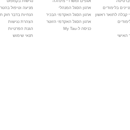
יברסיטה
אגפים ומשרדי מינהלה
נגישות בקמפוס
יינים בלימודים
ארגון הסגל המנהלי
מניעה וטיפול בהטר
י קבלה לתואר ראשון
ארגון הסגל האקדמי הבכיר
הנחיות בדבר חוק ח
ימודים
ארגון הסגל האקדמי הזוטר
הצהרת נגישות
כניסה ל-My Tau
הגנת הפרטיות
 האישי
תנאי שימוש