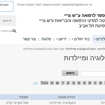
מערכת פ
דף הבית
English
אלפון
שער לסטודנטים
שער לסגל האקדמי ומנהלי
פר לרפואה ע"ש גריי
חיפוש
ה למדעי הרפואה והבריאות ע"ש גריי
סיטת תל אביב
חיפוש באתר ז
יניים
בתי חולים
ידיעון
מלגות
צור קשר
|
|
|
יניים
>
החוג לגינקולוגיה ומיילדות
> חברי סגל החוג לגינקולוגיה ומיילדות
וגיה ומיילדות
מ
נ
ס
ע
פ
צ
ק
ר
ש
ת
הכל
נקה
יחידת משנה
תפקיד
ות
גינקולוגיה ומיילדות
סגל אקדמי קליני