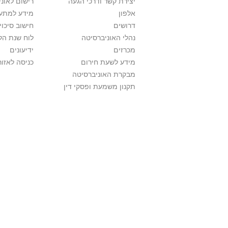
יצירת קשר ודרכי הגעה
רישום לאונ
אלפון
מידע למתענ
דרושים
חישוב סיכוי
נהלי האוניברסיטה
לוח שנת הל
מכרזים
ידיעונים
מידע לשעת חירום
כניסה לאזור
מבקרת האוניברסיטה
תקנון משמעת ופסקי דין