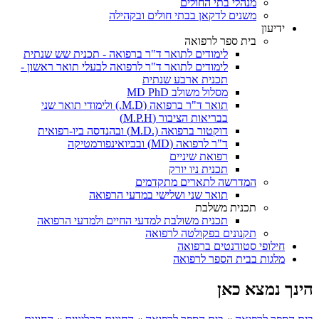
מנהלי בתי החולים
משנים לדקאן בבתי חולים ובקהילה
ידיעון
בית ספר לרפואה
לימודים לתואר ד"ר ברפואה - תכנית שש שנתית
לימודים לתואר ד"ר לרפואה לבעלי תואר ראשון -
תכנית ארבע שנתית
מסלול משולב MD PhD
תואר ד"ר ברפואה (M.D.) ולימודי תואר שני
בבריאות הציבור (M.P.H)
דוקטור ברפואה (.M.D) ובהנדסה ביו-רפואית
ד"ר לרפואה (MD) ובביואינפורמטיקה
רפואת שיניים
תכנית ניו יורק
המדרשה לתארים מתקדמים
תואר שני ושלישי במדעי הרפואה
תכנית משלבת
תכנית משולבת למדעי החיים ולמדעי הרפואה
תקנונים בפקולטה לרפואה
חילופי סטודנטים ברפואה
מלגות בבית הספר לרפואה
הינך נמצא כאן