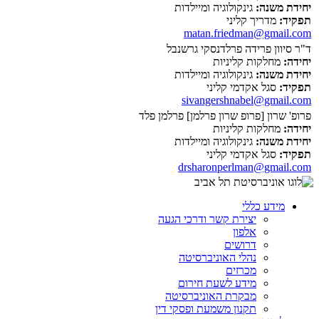
יחידת משנה:
גינקולוגיה ומיילדות
תפקיד:
מדריך קליני
matan.friedman@gmail.com
ד"ר סיוון פרידה פרלדנסקי גרשנבל
יחידה:
מחלקות קליניות
יחידת משנה:
גינקולוגיה ומיילדות
תפקיד:
סגל אקדמי קליני
sivangershnabel@gmail.com
פרופ' שרון [פרופ שרון פרלמן] פרלמן פלד
יחידה:
מחלקות קליניות
יחידת משנה:
גינקולוגיה ומיילדות
תפקיד:
סגל אקדמי קליני
drsharonperlman@gmail.com
מידע כללי
יצירת קשר ודרכי הגעה
אלפון
דרושים
נהלי האוניברסיטה
מכרזים
מידע לשעת חירום
מבקרת האוניברסיטה
תקנון משמעת ופסקי דין