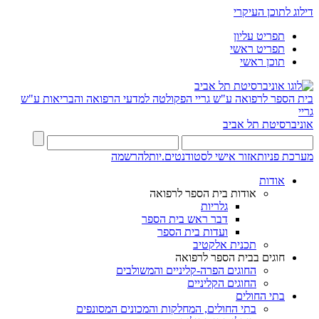
דילוג לתוכן העיקרי
תפריט עליון
תפריט ראשי
תוכן ראשי
בית הספר לרפואה ע"ש גריי
הפקולטה למדעי הרפואה והבריאות ע"ש
גריי
אוניברסיטת תל אביב
מערכת פניות
אזור אישי לסטודנטים.יות
להרשמה
אודות
אודות בית הספר לרפואה
גלריות
דבר ראש בית הספר
ועדות בית הספר
תכנית אלקטיב
חוגים בבית הספר לרפואה
החוגים הפרה-קליניים והמשולבים
החוגים הקליניים
בתי החולים
בתי החולים, המחלקות והמכונים המסונפים