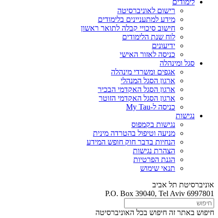
לימודים
רישום לאוניברסיטה
מידע למתעניינים בלימודים
חישוב סיכויי קבלה לתואר ראשון
לוח שנת הלימודים
ידיעונים
כניסה לאזור האישי
סגל ומינהלה
אגפים ומשרדי מינהלה
ארגון הסגל המנהלי
ארגון הסגל האקדמי הבכיר
ארגון הסגל האקדמי הזוטר
כניסה ל-My Tau
נגישות
נגישות בקמפוס
מניעה וטיפול בהטרדה מינית
הנחיות בדבר חוק חופש המידע
הצהרת נגישות
הגנת הפרטיות
תנאי שימוש
אוניברסיטת תל אביב
P.O. Box 39040, Tel Aviv 6997801
חיפוש באתר זה
חיפוש בכל האוניברסיטה