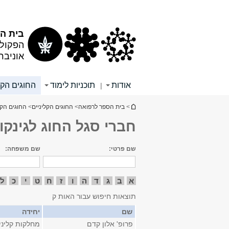
תוכן
תפריט
עליון
ראשי
בית הס
הפקולט
אוניבר
אודות
תוכניות לימוד
החוגים הקל
|
הינך נמצא כאן
>
בית הספר לרפואה
>
החוגים הקליניים
>
החוגים הקל
חברי סגל החוג לגינקול
שם פרטי:
שם משפחה:
א
ב
ג
ד
ה
ו
ז
ח
ט
י
כ
ל
תוצאות חיפוש עבור האות ק
שם
יחידה
פרופ' אלון קדם
מחלקות קליני