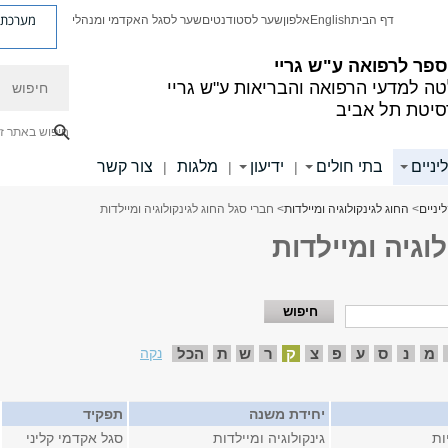
מערכת פ
דף הבית
English
אלפון
שער לסטודנטים
שער לסגל האקדמי ומנהלי
פר לרפואה ע"ש גריי
חיפוש
ה למדעי הרפואה והבריאות ע"ש גריי
סיטת תל אביב
חיפוש באתר ז
יניים
בתי חולים
ידיעון
מלגות
צור קשר
|
|
|
יניים
>
החוג לגינקולוגיה ומיילדות
> חברי סגל החוג לגינקולוגיה ומיילדות
וגיה ומיילדות
מ
נ
ס
ע
פ
צ
ק
ר
ש
ת
הכל
נקה
יחידת משנה
תפקיד
ות
גינקולוגיה ומיילדות
סגל אקדמי קליני