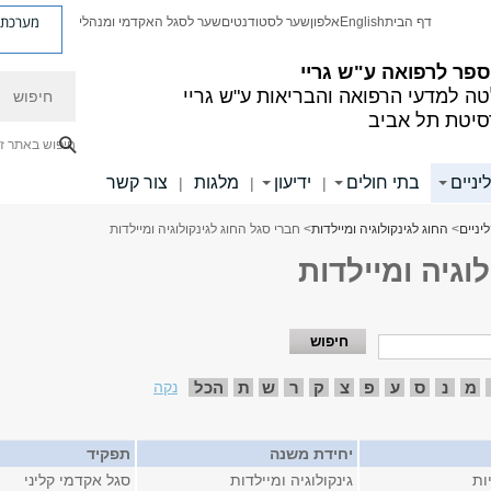
מערכת פ
דף הבית
English
אלפון
שער לסטודנטים
שער לסגל האקדמי ומנהלי
פר לרפואה ע"ש גריי
חיפוש
ה למדעי הרפואה והבריאות ע"ש גריי
סיטת תל אביב
חיפוש באתר ז
יניים
בתי חולים
ידיעון
מלגות
צור קשר
|
|
|
יניים
>
החוג לגינקולוגיה ומיילדות
> חברי סגל החוג לגינקולוגיה ומיילדות
וגיה ומיילדות
מ
נ
ס
ע
פ
צ
ק
ר
ש
ת
הכל
נקה
יחידת משנה
תפקיד
ות
גינקולוגיה ומיילדות
סגל אקדמי קליני