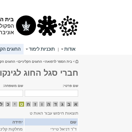
תוכן
תפריט
עליון
ראשי
בית הס
הפקולט
אוניבר
אודות
תוכניות לימוד
החוגים הקל
|
הינך נמצא כאן
>
בית הספר לרפואה
>
החוגים הקליניים
>
החוגים הקל
חברי סגל החוג לגינקול
שם פרטי:
שם משפחה:
א
ב
ג
ד
ה
ו
ז
ח
ט
י
כ
ל
תוצאות חיפוש עבור האות ט
שם
יחידה
ד"ר דניאל טיירי
מחלקות קליני