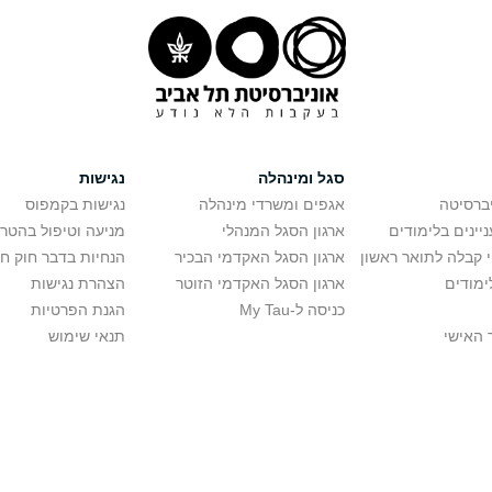
סגל ומינהלה
נגישות
יברסיטה
אגפים ומשרדי מינהלה
נגישות בקמפוס
יינים בלימודים
ארגון הסגל המנהלי
מניעה וטיפול בהטר
י קבלה לתואר ראשון
ארגון הסגל האקדמי הבכיר
הנחיות בדבר חוק ח
ימודים
ארגון הסגל האקדמי הזוטר
הצהרת נגישות
כניסה ל-My Tau
הגנת הפרטיות
 האישי
תנאי שימוש