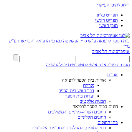
דילוג לתוכן העיקרי
תפריט עליון
תפריט ראשי
תוכן ראשי
בית הספר לרפואה ע"ש גריי
הפקולטה למדעי הרפואה והבריאות ע"ש
גריי
אוניברסיטת תל אביב
מערכת פניות
אזור אישי לסטודנטים.יות
להרשמה
אודות
אודות בית הספר לרפואה
גלריות
דבר ראש בית הספר
ועדות בית הספר
תכנית אלקטיב
חוגים בבית הספר לרפואה
החוגים הפרה-קליניים והמשולבים
החוגים הקליניים
בתי החולים
בתי החולים, המחלקות והמכונים המסונפים