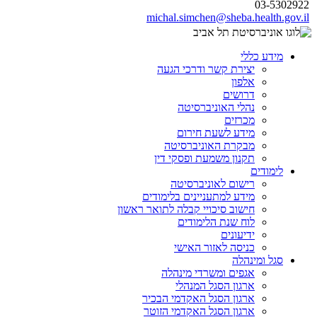
03-5302922
michal.simchen@sheba.health.gov.il
מידע כללי
יצירת קשר ודרכי הגעה
אלפון
דרושים
נהלי האוניברסיטה
מכרזים
מידע לשעת חירום
מבקרת האוניברסיטה
תקנון משמעת ופסקי דין
לימודים
רישום לאוניברסיטה
מידע למתעניינים בלימודים
חישוב סיכויי קבלה לתואר ראשון
לוח שנת הלימודים
ידיעונים
כניסה לאזור האישי
סגל ומינהלה
אגפים ומשרדי מינהלה
ארגון הסגל המנהלי
ארגון הסגל האקדמי הבכיר
ארגון הסגל האקדמי הזוטר