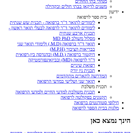
מנהלי בתי החולים
משנים לדקאן בבתי חולים ובקהילה
ידיעון
בית ספר לרפואה
לימודים לתואר ד"ר ברפואה - תכנית שש שנתית
לימודים לתואר ד"ר לרפואה לבעלי תואר ראשון -
תכנית ארבע שנתית
מסלול משולב MD PhD
תואר ד"ר ברפואה (M.D.) ולימודי תואר שני
בבריאות הציבור (M.P.H)
דוקטור ברפואה (.M.D) ובהנדסה ביו-רפואית
ד"ר לרפואה (MD) ובביואינפורמטיקה
רפואת שיניים
תכנית ניו יורק
המדרשה לתארים מתקדמים
תואר שני ושלישי במדעי הרפואה
תכנית משלבת
תכנית משולבת למדעי החיים ולמדעי הרפואה
תקנונים בפקולטה לרפואה
חילופי סטודנטים ברפואה
מלגות בבית הספר לרפואה
הינך נמצא כאן