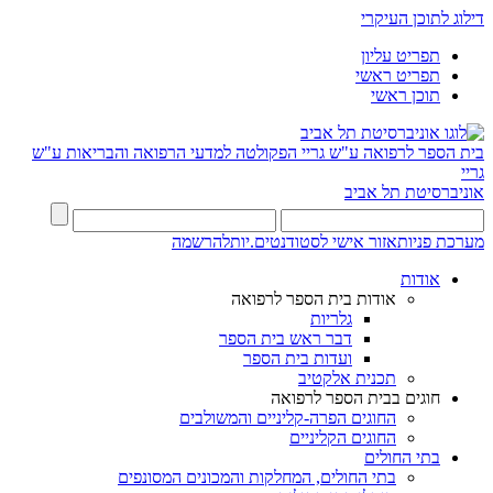
דילוג לתוכן העיקרי
תפריט עליון
תפריט ראשי
תוכן ראשי
בית הספר לרפואה ע"ש גריי
הפקולטה למדעי הרפואה והבריאות ע"ש
גריי
אוניברסיטת תל אביב
מערכת פניות
אזור אישי לסטודנטים.יות
להרשמה
אודות
אודות בית הספר לרפואה
גלריות
דבר ראש בית הספר
ועדות בית הספר
תכנית אלקטיב
חוגים בבית הספר לרפואה
החוגים הפרה-קליניים והמשולבים
החוגים הקליניים
בתי החולים
בתי החולים, המחלקות והמכונים המסונפים