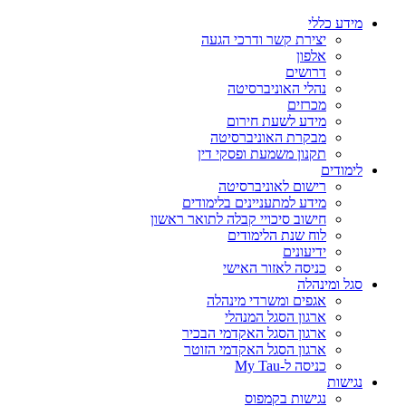
מידע כללי
יצירת קשר ודרכי הגעה
אלפון
דרושים
נהלי האוניברסיטה
מכרזים
מידע לשעת חירום
מבקרת האוניברסיטה
תקנון משמעת ופסקי דין
לימודים
רישום לאוניברסיטה
מידע למתעניינים בלימודים
חישוב סיכויי קבלה לתואר ראשון
לוח שנת הלימודים
ידיעונים
כניסה לאזור האישי
סגל ומינהלה
אגפים ומשרדי מינהלה
ארגון הסגל המנהלי
ארגון הסגל האקדמי הבכיר
ארגון הסגל האקדמי הזוטר
כניסה ל-My Tau
נגישות
נגישות בקמפוס