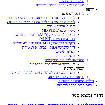
מנהלי בתי החולים
משנים לדקאן בבתי חולים ובקהילה
ידיעון
בית ספר לרפואה
לימודים לתואר ד"ר ברפואה - תכנית שש שנתית
לימודים לתואר ד"ר לרפואה לבעלי תואר ראשון -
תכנית ארבע שנתית
מסלול משולב MD PhD
תואר ד"ר ברפואה (M.D.) ולימודי תואר שני
בבריאות הציבור (M.P.H)
דוקטור ברפואה (.M.D) ובהנדסה ביו-רפואית
ד"ר לרפואה (MD) ובביואינפורמטיקה
רפואת שיניים
תכנית ניו יורק
המדרשה לתארים מתקדמים
תואר שני ושלישי במדעי הרפואה
תכנית משלבת
תכנית משולבת למדעי החיים ולמדעי הרפואה
תקנונים בפקולטה לרפואה
חילופי סטודנטים ברפואה
מלגות בבית הספר לרפואה
הינך נמצא כאן