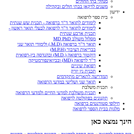
מנהלי בתי החולים
משנים לדקאן בבתי חולים ובקהילה
ידיעון
בית ספר לרפואה
לימודים לתואר ד"ר ברפואה - תכנית שש שנתית
לימודים לתואר ד"ר לרפואה לבעלי תואר ראשון -
תכנית ארבע שנתית
מסלול משולב MD PhD
תואר ד"ר ברפואה (M.D.) ולימודי תואר שני
בבריאות הציבור (M.P.H)
דוקטור ברפואה (.M.D) ובהנדסה ביו-רפואית
ד"ר לרפואה (MD) ובביואינפורמטיקה
רפואת שיניים
תכנית ניו יורק
המדרשה לתארים מתקדמים
תואר שני ושלישי במדעי הרפואה
תכנית משלבת
תכנית משולבת למדעי החיים ולמדעי הרפואה
תקנונים בפקולטה לרפואה
חילופי סטודנטים ברפואה
מלגות בבית הספר לרפואה
הינך נמצא כאן