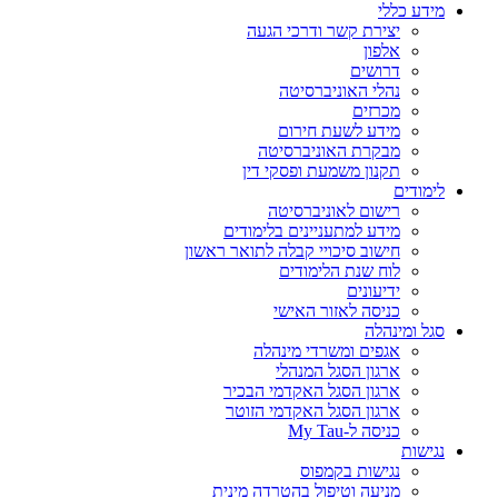
מידע כללי
יצירת קשר ודרכי הגעה
אלפון
דרושים
נהלי האוניברסיטה
מכרזים
מידע לשעת חירום
מבקרת האוניברסיטה
תקנון משמעת ופסקי דין
לימודים
רישום לאוניברסיטה
מידע למתעניינים בלימודים
חישוב סיכויי קבלה לתואר ראשון
לוח שנת הלימודים
ידיעונים
כניסה לאזור האישי
סגל ומינהלה
אגפים ומשרדי מינהלה
ארגון הסגל המנהלי
ארגון הסגל האקדמי הבכיר
ארגון הסגל האקדמי הזוטר
כניסה ל-My Tau
נגישות
נגישות בקמפוס
מניעה וטיפול בהטרדה מינית