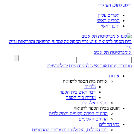
דילוג לתוכן העיקרי
תפריט עליון
תפריט ראשי
תוכן ראשי
בית הספר לרפואה ע"ש גריי
הפקולטה למדעי הרפואה והבריאות ע"ש
גריי
אוניברסיטת תל אביב
מערכת פניות
אזור אישי לסטודנטים.יות
להרשמה
אודות
אודות בית הספר לרפואה
גלריות
דבר ראש בית הספר
ועדות בית הספר
תכנית אלקטיב
חוגים בבית הספר לרפואה
החוגים הפרה-קליניים והמשולבים
החוגים הקליניים
בתי החולים
בתי החולים, המחלקות והמכונים המסונפים