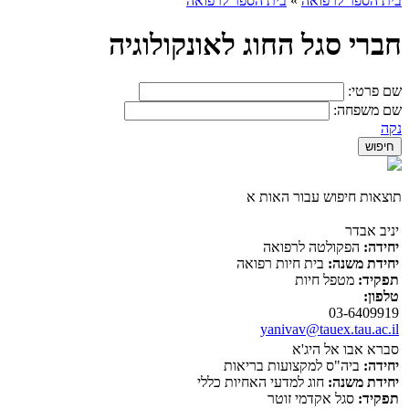
בית הספר לרפואה
»
בית הספר לרפואה
חברי סגל החוג לאונקולוגיה
שם פרטי:
שם משפחה:
נקה
תוצאות חיפוש עבור האות א
יניב אבדר
יחידה:
הפקולטה לרפואה
יחידת משנה:
בית חיות רפואה
תפקיד:
מטפל חיות
טלפון:
03-6409919
yanivav@tauex.tau.ac.il
סברא אבו אל היג'א
יחידה:
ביה"ס למקצועות בריאות
יחידת משנה:
חוג למדעי האחיות כללי
תפקיד:
סגל אקדמי זוטר