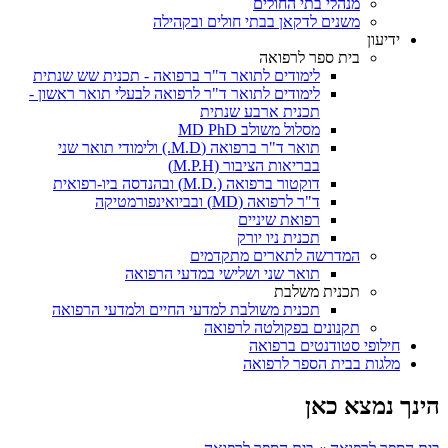
מנהלי בתי החולים
משנים לדקאן בבתי חולים ובקהילה
ידיעון
בית ספר לרפואה
לימודים לתואר ד"ר ברפואה - תכנית שש שנתית
לימודים לתואר ד"ר לרפואה לבעלי תואר ראשון -
תכנית ארבע שנתית
מסלול משולב MD PhD
תואר ד"ר ברפואה (M.D.) ולימודי תואר שני
בבריאות הציבור (M.P.H)
דוקטור ברפואה (.M.D) ובהנדסה ביו-רפואית
ד"ר לרפואה (MD) ובביואינפורמטיקה
רפואת שיניים
תכנית ניו יורק
המדרשה לתארים מתקדמים
תואר שני ושלישי במדעי הרפואה
תכנית משלבת
תכנית משולבת למדעי החיים ולמדעי הרפואה
תקנונים בפקולטה לרפואה
חילופי סטודנטים ברפואה
מלגות בבית הספר לרפואה
הינך נמצא כאן