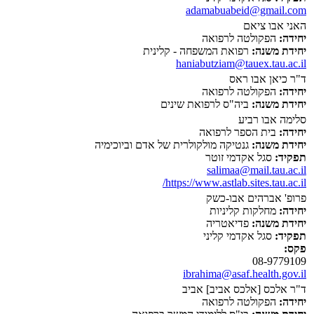
adamabuabeid@gmail.com
האני אבו ציאם
יחידה:
הפקולטה לרפואה
יחידת משנה:
רפואת המשפחה - קלינית
haniabutziam@tauex.tau.ac.il
ד"ר כיאן אבו ראס
יחידה:
הפקולטה לרפואה
יחידת משנה:
ביה"ס לרפואת שינים
סלימה אבו רביע
יחידה:
בית הספר לרפואה
יחידת משנה:
גנטיקה מולקולרית של אדם וביוכימיה
תפקיד:
סגל אקדמי זוטר
salimaa@mail.tau.ac.il
https://www.astlab.sites.tau.ac.il/
פרופ' אברהים אבו-כשק
יחידה:
מחלקות קליניות
יחידת משנה:
פדיאטריה
תפקיד:
סגל אקדמי קליני
פקס:
08-9779109
ibrahima@asaf.health.gov.il
ד"ר אלכס [אלכס אביב] אביב
יחידה:
הפקולטה לרפואה