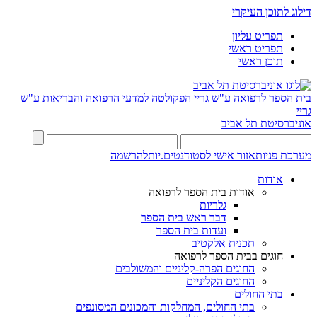
דילוג לתוכן העיקרי
תפריט עליון
תפריט ראשי
תוכן ראשי
בית הספר לרפואה ע"ש גריי
הפקולטה למדעי הרפואה והבריאות ע"ש
גריי
אוניברסיטת תל אביב
מערכת פניות
אזור אישי לסטודנטים.יות
להרשמה
אודות
אודות בית הספר לרפואה
גלריות
דבר ראש בית הספר
ועדות בית הספר
תכנית אלקטיב
חוגים בבית הספר לרפואה
החוגים הפרה-קליניים והמשולבים
החוגים הקליניים
בתי החולים
בתי החולים, המחלקות והמכונים המסונפים