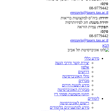
פקס:
08-9779442
erezavis@tauex.tau.ac.il
יחידה:
ביה"ס למקצועות בריאות
יחידת משנה:
חוג לפיזיותרפיה
תפקיד:
עמית הוראה
פקס:
08-9779442
erezavis@tauex.tau.ac.il
הבא
מידע כללי
יצירת קשר ודרכי הגעה
אלפון
דרושים
נהלי האוניברסיטה
מכרזים
מידע לשעת חירום
מבקרת האוניברסיטה
תקנון משמעת ופסקי דין
לימודים
רישום לאוניברסיטה
מידע למתעניינים בלימודים