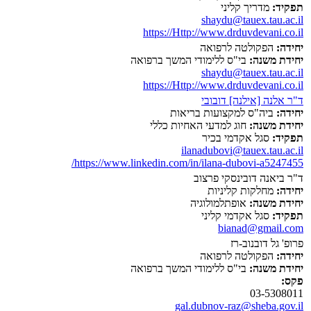
תפקיד:
מדריך קליני
shaydu@tauex.tau.ac.il
https://Http://www.drduvdevani.co.il
יחידה:
הפקולטה לרפואה
יחידת משנה:
בי"ס ללימודי המשך ברפואה
shaydu@tauex.tau.ac.il
https://Http://www.drduvdevani.co.il
ד"ר אלנה [אילנה] דובובי
יחידה:
ביה"ס למקצועות בריאות
יחידת משנה:
חוג למדעי האחיות כללי
תפקיד:
סגל אקדמי בכיר
ilanadubovi@tauex.tau.ac.il
https://www.linkedin.com/in/ilana-dubovi-a5247455/
ד"ר ביאנה דובינסקי פרצוב
יחידה:
מחלקות קליניות
יחידת משנה:
אופתלמולוגיה
תפקיד:
סגל אקדמי קליני
bianad@gmail.com
פרופ' גל דובנוב-רז
יחידה:
הפקולטה לרפואה
יחידת משנה:
בי"ס ללימודי המשך ברפואה
פקס:
03-5308011
gal.dubnov-raz@sheba.gov.il