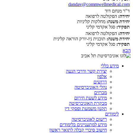
dandav@commwellmedical.com
ד"ר מנחם דוד
יחידה:
הפקולטה לרפואה
יחידת משנה:
מחלקות קליניות
תפקיד:
סגל אקדמי קליני
יחידה:
הפקולטה לרפואה
יחידת משנה:
תוכנית ניו-יורק הוראה קלינית
תפקיד:
סגל אקדמי קליני
הבא
מידע כללי
יצירת קשר ודרכי הגעה
אלפון
דרושים
נהלי האוניברסיטה
מכרזים
מידע לשעת חירום
מבקרת האוניברסיטה
תקנון משמעת ופסקי דין
לימודים
רישום לאוניברסיטה
מידע למתעניינים בלימודים
חישוב סיכויי קבלה לתואר ראשון