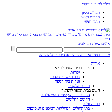
דילוג לתוכן העיקרי
תפריט עליון
תפריט ראשי
תוכן ראשי
בית הספר לרפואה ע"ש גריי
הפקולטה למדעי הרפואה והבריאות ע"ש
גריי
אוניברסיטת תל אביב
מערכת פניות
אזור אישי לסטודנטים.יות
להרשמה
אודות
אודות בית הספר לרפואה
גלריות
דבר ראש בית הספר
ועדות בית הספר
תכנית אלקטיב
חוגים בבית הספר לרפואה
החוגים הפרה-קליניים והמשולבים
החוגים הקליניים
בתי החולים
בתי החולים, המחלקות והמכונים המסונפים