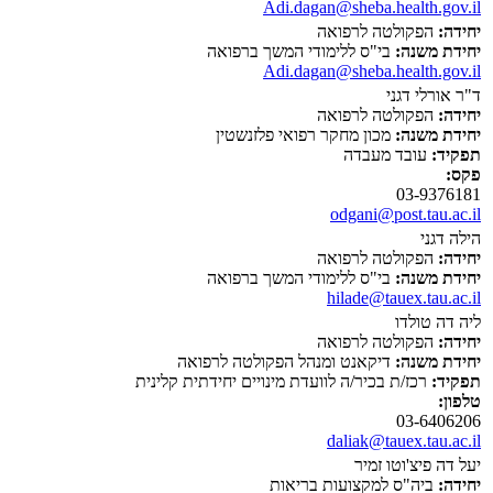
Adi.dagan@sheba.health.gov.il
יחידה:
הפקולטה לרפואה
יחידת משנה:
בי"ס ללימודי המשך ברפואה
Adi.dagan@sheba.health.gov.il
ד"ר אורלי דגני
יחידה:
הפקולטה לרפואה
יחידת משנה:
מכון מחקר רפואי פלזנשטין
תפקיד:
עובד מעבדה
פקס:
03-9376181
odgani@post.tau.ac.il
הילה דגני
יחידה:
הפקולטה לרפואה
יחידת משנה:
בי"ס ללימודי המשך ברפואה
hilade@tauex.tau.ac.il
ליה דה טולדו
יחידה:
הפקולטה לרפואה
יחידת משנה:
דיקאנט ומנהל הפקולטה לרפואה
תפקיד:
רכז/ת בכיר/ה לוועדת מינויים יחידתית קלינית
טלפון:
03-6406206
daliak@tauex.tau.ac.il
יעל דה פיצ'וטו זמיר
יחידה:
ביה"ס למקצועות בריאות