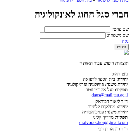
בית הספר לרפואה
»
בית הספר לרפואה
חברי סגל החוג לאונקולוגיה
שם פרטי:
שם משפחה:
נקה
תוצאות חיפוש עבור האות ד
ניצן דאוס
יחידה:
בית הספר לרפואה
יחידת משנה:
פיזיולוגיה ופרמקולוגיה
תפקיד:
סגל אקדמי זוטר
daus@mail.tau.ac.il
ד"ר ליאור דבוראק
יחידה:
מחלקות קליניות
יחידת משנה:
פסיכיאטריה
תפקיד:
מדריך קליני
dr.dvorak.lior@gmail.com
ד"ר רון אהרן דבי