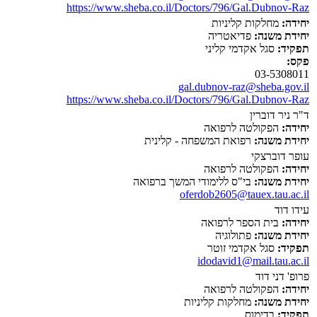
https://www.sheba.co.il/Doctors/796/Gal.Dubnov-Raz
יחידה:
מחלקות קליניות
יחידת משנה:
פדיאטריה
תפקיד:
סגל אקדמי קליני
פקס:
03-5308011
gal.dubnov-raz@sheba.gov.il
https://www.sheba.co.il/Doctors/796/Gal.Dubnov-Raz
ד"ר ניר דוברין
יחידה:
הפקולטה לרפואה
יחידת משנה:
רפואת המשפחה - קלינית
עופר דוברצקי
יחידה:
הפקולטה לרפואה
יחידת משנה:
בי"ס ללימודי המשך ברפואה
oferdob2605@tauex.tau.ac.il
עידו דוד
יחידה:
בית הספר לרפואה
יחידת משנה:
פתולוגיה
תפקיד:
סגל אקדמי זוטר
idodavid1@mail.tau.ac.il
פרופ' דני דוד
יחידה:
הפקולטה לרפואה
יחידת משנה:
מחלקות קליניות
תפקיד:
בדימוס