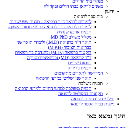
מנהלי בתי החולים
משנים לדקאן בבתי חולים ובקהילה
ידיעון
בית ספר לרפואה
לימודים לתואר ד"ר ברפואה - תכנית שש שנתית
לימודים לתואר ד"ר לרפואה לבעלי תואר ראשון -
תכנית ארבע שנתית
מסלול משולב MD PhD
תואר ד"ר ברפואה (M.D.) ולימודי תואר שני
בבריאות הציבור (M.P.H)
דוקטור ברפואה (.M.D) ובהנדסה ביו-רפואית
ד"ר לרפואה (MD) ובביואינפורמטיקה
רפואת שיניים
תכנית ניו יורק
המדרשה לתארים מתקדמים
תואר שני ושלישי במדעי הרפואה
תכנית משלבת
תכנית משולבת למדעי החיים ולמדעי הרפואה
תקנונים בפקולטה לרפואה
חילופי סטודנטים ברפואה
מלגות בבית הספר לרפואה
הינך נמצא כאן