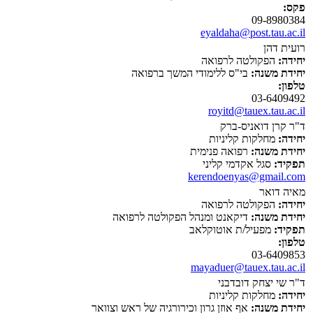
פקס:
09-8980384
eyaldaha@post.tau.ac.il
רועית דהן
יחידה:
הפקולטה לרפואה
יחידת משנה:
בי"ס ללימודי המשך ברפואה
טלפון:
03-6409492
royitd@tauex.tau.ac.il
ד"ר קרן דואניס-ברק
יחידה:
מחלקות קליניות
יחידת משנה:
רפואה פנימית
תפקיד:
סגל אקדמי קליני
kerendoenyas@gmail.com
מאיה דואר
יחידה:
הפקולטה לרפואה
יחידת משנה:
דיקאנט ומנהל הפקולטה לרפואה
תפקיד:
מפעיל/ת אוטוקלאב
טלפון:
03-6409853
mayaduer@tauex.tau.ac.il
ד"ר שי יצחק דובדבני
יחידה:
מחלקות קליניות
יחידת משנה:
אף אוזן גרון וכירורגיה של ראש וצוואר