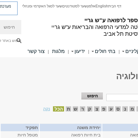
מערכת פ
דף הבית
English
אלפון
שער לסטודנטים
שער לסגל האקדמי ומנהלי
פר לרפואה ע"ש גריי
חיפוש
ה למדעי הרפואה והבריאות ע"ש גריי
סיטת תל אביב
חיפוש באתר ז
יניים
בתי חולים
ידיעון
מלגות
צור קשר
|
|
|
|
לוגיה
מ
נ
ס
ע
פ
צ
ק
ר
ש
ת
הכל
נקה
יחידת משנה
תפקיד
ואה
בית חיות רפואה
מטפל חיות