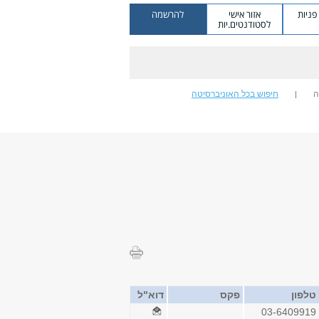
ניות
אזור אישי
להרשמה
לסטודנטים.יות
ה
חיפוש בכל האוניברסיטה
טלפון
פקס
דוא"ל
03-6409919