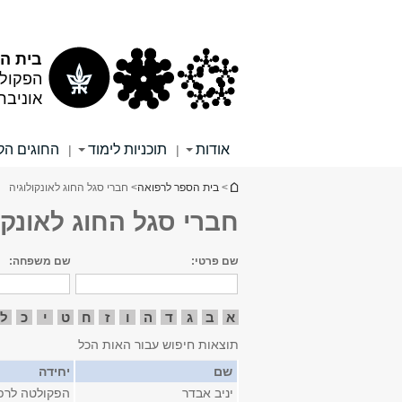
תוכן
תפריט
עליון
ראשי
בית הס
הפקולט
אוניבר
אודות
תוכניות לימוד
החוגים הקל
|
|
הינך נמצא כאן
>
בית הספר לרפואה
> חברי סגל החוג לאונקולוגיה
חברי סגל החוג לאונקו
שם פרטי:
שם משפחה:
א
ב
ג
ד
ה
ו
ז
ח
ט
י
כ
ל
תוצאות חיפוש עבור האות הכל
שם
יחידה
יניב אבדר
הפקולטה לרפ