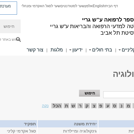
מערכת פ
דף הבית
English
אלפון
שער לסטודנטים
שער לסגל האקדמי ומנהלי
פר לרפואה ע"ש גריי
חיפוש
ה למדעי הרפואה והבריאות ע"ש גריי
סיטת תל אביב
חיפוש באתר ז
יניים
בתי חולים
ידיעון
מלגות
צור קשר
|
|
|
|
לוגיה
מ
נ
ס
ע
פ
צ
ק
ר
ש
ת
הכל
נקה
יחידת משנה
תפקיד
ות
גינקולוגיה ומיילדות
סגל אקדמי קליני