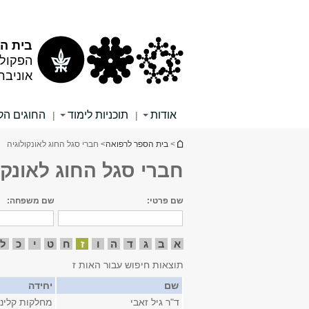
תוכן
תפריט
עליון
ראשי
בית הס
הפקולט
אוניבר
אודות
תוכניות לימוד
החוגים הקל
|
|
הינך נמצא כאן
>
בית הספר לרפואה
> חברי סגל החוג לאונקולוגיה
חברי סגל החוג לאונקו
שם פרטי:
שם משפחה:
א
ב
ג
ד
ה
ו
ז
ח
ט
י
כ
ל
תוצאות חיפוש עבור האות ז
שם
יחידה
ד"ר גיל זאבי
מחלקות קליני