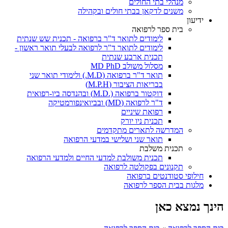
מנהלי בתי החולים
משנים לדקאן בבתי חולים ובקהילה
ידיעון
בית ספר לרפואה
לימודים לתואר ד"ר ברפואה - תכנית שש שנתית
לימודים לתואר ד"ר לרפואה לבעלי תואר ראשון -
תכנית ארבע שנתית
מסלול משולב MD PhD
תואר ד"ר ברפואה (M.D.) ולימודי תואר שני
בבריאות הציבור (M.P.H)
דוקטור ברפואה (.M.D) ובהנדסה ביו-רפואית
ד"ר לרפואה (MD) ובביואינפורמטיקה
רפואת שיניים
תכנית ניו יורק
המדרשה לתארים מתקדמים
תואר שני ושלישי במדעי הרפואה
תכנית משלבת
תכנית משולבת למדעי החיים ולמדעי הרפואה
תקנונים בפקולטה לרפואה
חילופי סטודנטים ברפואה
מלגות בבית הספר לרפואה
הינך נמצא כאן