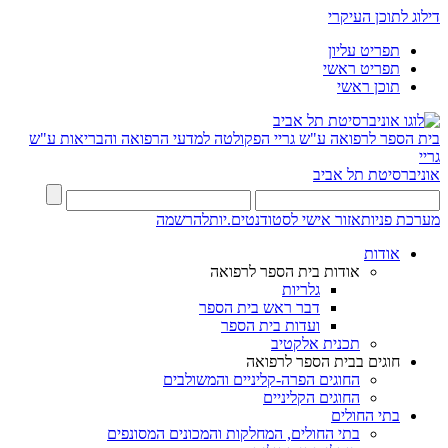
דילוג לתוכן העיקרי
תפריט עליון
תפריט ראשי
תוכן ראשי
בית הספר לרפואה ע"ש גריי
הפקולטה למדעי הרפואה והבריאות ע"ש
גריי
אוניברסיטת תל אביב
מערכת פניות
אזור אישי לסטודנטים.יות
להרשמה
אודות
אודות בית הספר לרפואה
גלריות
דבר ראש בית הספר
ועדות בית הספר
תכנית אלקטיב
חוגים בבית הספר לרפואה
החוגים הפרה-קליניים והמשולבים
החוגים הקליניים
בתי החולים
בתי החולים, המחלקות והמכונים המסונפים