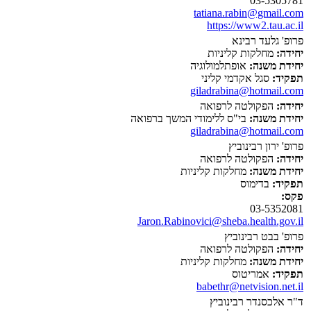
03-5305781
tatiana.rabin@gmail.com
https://www2.tau.ac.il
פרופ' גלעד רבינא
יחידה:
מחלקות קליניות
יחידת משנה:
אופתלמולוגיה
תפקיד:
סגל אקדמי קליני
giladrabina@hotmail.com
יחידה:
הפקולטה לרפואה
יחידת משנה:
בי"ס ללימודי המשך ברפואה
giladrabina@hotmail.com
פרופ' ירון רבינוביץ
יחידה:
הפקולטה לרפואה
יחידת משנה:
מחלקות קליניות
תפקיד:
בדימוס
פקס:
03-5352081
Jaron.Rabinovici@sheba.health.gov.il
פרופ' בבט רבינוביץ
יחידה:
הפקולטה לרפואה
יחידת משנה:
מחלקות קליניות
תפקיד:
אמריטוס
babethr@netvision.net.il
ד"ר אלכסנדר רבינוביץ