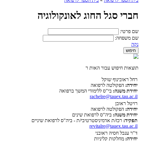
בית הספר לרפואה
»
בית הספר לרפואה
חברי סגל החוג לאונקולוגיה
שם פרטי:
שם משפחה:
נקה
תוצאות חיפוש עבור האות ר
רחל ראובינוף שוקל
יחידה:
הפקולטה לרפואה
יחידת משנה:
בי"ס ללימודי המשך ברפואה
rachelre@tauex.tau.ac.il
רויטל ראובן
יחידה:
הפקולטה לרפואה
יחידת משנה:
ביה"ס לרפואת שינים
תפקיד:
רכז/ת אדמיניסטרטיבי/ת - ביה"ס לרפואת שיניים
revitalre@tauex.tau.ac.il
ד"ר ענבל חסיה ראובני
יחידה:
מחלקות קליניות