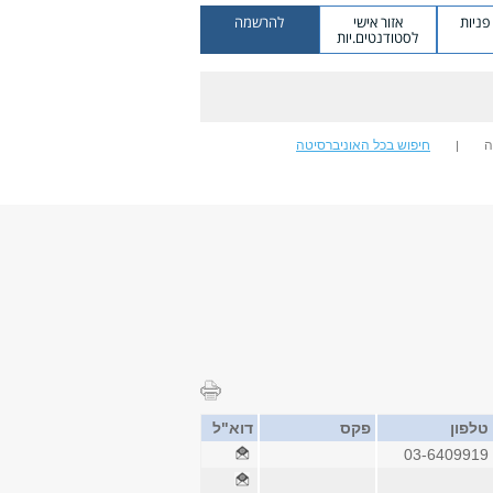
ניות
אזור אישי
להרשמה
לסטודנטים.יות
ה
חיפוש בכל האוניברסיטה
טלפון
פקס
דוא"ל
03-6409919