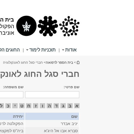
תוכן
תפריט
עליון
ראשי
בית הס
הפקולט
אוניבר
אודות
תוכניות לימוד
החוגים הקל
|
|
הינך נמצא כאן
>
בית הספר לרפואה
> חברי סגל החוג לאונקולוגיה
חברי סגל החוג לאונקו
שם פרטי:
שם משפחה:
א
ב
ג
ד
ה
ו
ז
ח
ט
י
כ
ל
שם
יחידה
יניב אבדר
הפקולטה לרפ
סברא אבו אל היג'א
ביה"ס למקצוע