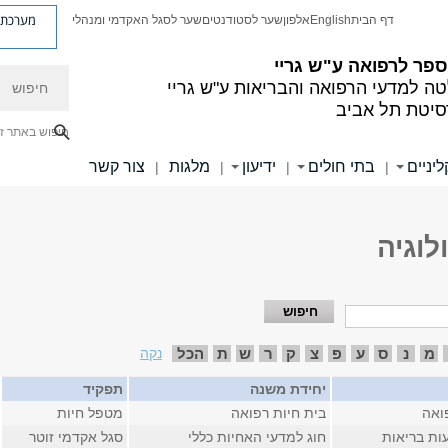
מערכת פ
דף הבית
English
אלפון
שער לסטודנטים
שער לסגל האקדמי ומנהלי
פר לרפואה ע"ש גריי
חיפוש
ה למדעי הרפואה והבריאות ע"ש גריי
סיטת תל אביב
חיפוש באתר ז
יניים
בתי חולים
ידיעון
מלגות
צור קשר
|
|
|
|
לוגיה
מ
נ
ס
ע
פ
צ
ק
ר
ש
ת
הכל
נקה
יחידת משנה
תפקיד
ואה
בית חיות רפואה
מטפל חיות
ות בריאות
חוג למדעי האחיות כללי
סגל אקדמי זוטר