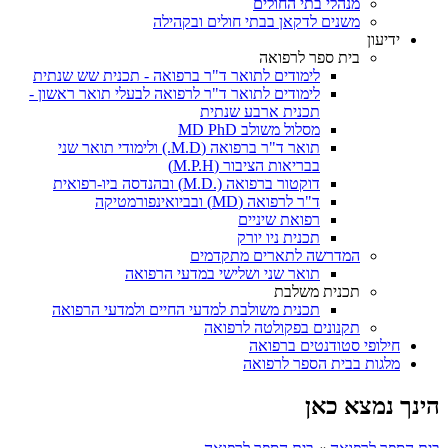
מנהלי בתי החולים
משנים לדקאן בבתי חולים ובקהילה
ידיעון
בית ספר לרפואה
לימודים לתואר ד"ר ברפואה - תכנית שש שנתית
לימודים לתואר ד"ר לרפואה לבעלי תואר ראשון -
תכנית ארבע שנתית
מסלול משולב MD PhD
תואר ד"ר ברפואה (M.D.) ולימודי תואר שני
בבריאות הציבור (M.P.H)
דוקטור ברפואה (.M.D) ובהנדסה ביו-רפואית
ד"ר לרפואה (MD) ובביואינפורמטיקה
רפואת שיניים
תכנית ניו יורק
המדרשה לתארים מתקדמים
תואר שני ושלישי במדעי הרפואה
תכנית משלבת
תכנית משולבת למדעי החיים ולמדעי הרפואה
תקנונים בפקולטה לרפואה
חילופי סטודנטים ברפואה
מלגות בבית הספר לרפואה
הינך נמצא כאן