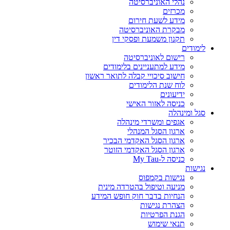
נהלי האוניברסיטה
מכרזים
מידע לשעת חירום
מבקרת האוניברסיטה
תקנון משמעת ופסקי דין
לימודים
רישום לאוניברסיטה
מידע למתעניינים בלימודים
חישוב סיכויי קבלה לתואר ראשון
לוח שנת הלימודים
ידיעונים
כניסה לאזור האישי
סגל ומינהלה
אגפים ומשרדי מינהלה
ארגון הסגל המנהלי
ארגון הסגל האקדמי הבכיר
ארגון הסגל האקדמי הזוטר
כניסה ל-My Tau
נגישות
נגישות בקמפוס
מניעה וטיפול בהטרדה מינית
הנחיות בדבר חוק חופש המידע
הצהרת נגישות
הגנת הפרטיות
תנאי שימוש