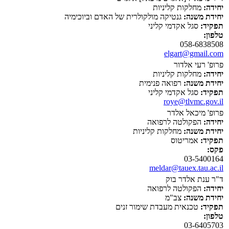
יחידה:
מחלקות קליניות
יחידת משנה:
גנטיקה מולקולרית של האדם וביוכימיה
תפקיד:
סגל אקדמי קליני
טלפון:
058-6838508
elgart@gmail.com
פרופ' רעי אלדור
יחידה:
מחלקות קליניות
יחידת משנה:
רפואה פנימית
תפקיד:
סגל אקדמי קליני
roye@tlvmc.gov.il
פרופ' מיכאל אלדר
יחידה:
הפקולטה לרפואה
יחידת משנה:
מחלקות קליניות
תפקיד:
אמריטוס
פקס:
03-5400164
meldar@tauex.tau.ac.il
ד"ר ענת אלדר בוק
יחידה:
הפקולטה לרפואה
יחידת משנה:
צב"מ
תפקיד:
טכנאית מעבדת שימור זנים
טלפון:
03-6405703