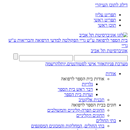
דילוג לתוכן העיקרי
תפריט עליון
תפריט ראשי
תוכן ראשי
בית הספר לרפואה ע"ש גריי
הפקולטה למדעי הרפואה והבריאות ע"ש
גריי
אוניברסיטת תל אביב
מערכת פניות
אזור אישי לסטודנטים.יות
להרשמה
אודות
אודות בית הספר לרפואה
גלריות
דבר ראש בית הספר
ועדות בית הספר
תכנית אלקטיב
חוגים בבית הספר לרפואה
החוגים הפרה-קליניים והמשולבים
החוגים הקליניים
בתי החולים
בתי החולים, המחלקות והמכונים המסונפים