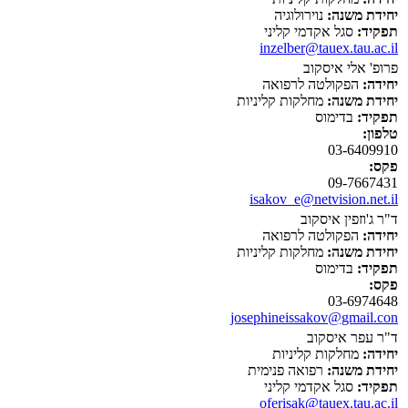
יחידת משנה:
נוירולוגיה
תפקיד:
סגל אקדמי קליני
inzelber@tauex.tau.ac.il
פרופ' אלי איסקוב
יחידה:
הפקולטה לרפואה
יחידת משנה:
מחלקות קליניות
תפקיד:
בדימוס
טלפון:
03-6409910
פקס:
09-7667431
isakov_e@netvision.net.il
ד"ר ג'וזפין איסקוב
יחידה:
הפקולטה לרפואה
יחידת משנה:
מחלקות קליניות
תפקיד:
בדימוס
פקס:
03-6974648
josephineissakov@gmail.con
ד"ר עפר איסקוב
יחידה:
מחלקות קליניות
יחידת משנה:
רפואה פנימית
תפקיד:
סגל אקדמי קליני
oferisak@tauex.tau.ac.il