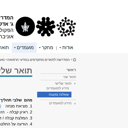
תוכן
תפריט
עליון
ראשי
המדרש
ג' אדל
הפקולט
אוניבר
אודות
מחקר
מועמדים
תואר 
|
הינך נמצא כאן
>
המדרשה לתארים מתקדמים במדעי הרפואה
>
מוע
תואר שליש
ראשי
תואר שני
תואר שלישי
מידע למועמדים
שאלות נפוצות
מהם שלבי תהליך 
מידע למועמדים
1. מציאת מנחה
3
2. ראיון קבלה - הזמנה לראיון קבלה יישלח בדוא"ל
3. המלצת קבלה / דחיה תשלח בדוא"ל ע"י מזכירת המדרשה
4. הודעה על החלטה בדבר קבלת מלגה - יש לפנות אל רכזת מלגות בטל' 03-6407320