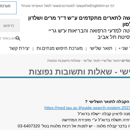
מערכת פ
דף הבית
English
אלפון
שער לסטודנטים
שער לסגל האקדמי ומנהלי
ה לתארים מתקדמים
ע"ש ד"ר מרים ושלדון
חיפוש
סון
ה למדעי הרפואה והבריאות ע"ש גריי
סיטת תל אביב
חיפוש באתר ז
שני
תואר שלישי
מערכת חיפוש מנחים.ות
יצירת קשר
|
|
|
מדים
>
תואר שלישי
> תואר שלישי - שאלות ותשובות נפוצות
י - שאלות ותשובות נפוצות
הקבלה לתואר השלישי ?
https://med.tau.ac.il/guide-search-system-202