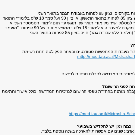
במסלול הישיר נדרש ציון 85 לפחות בתואר הראשון, או ציון 90 ועל סמך 18 ש"ס בלימודי התואר
למסלול ישיר מלימודי תואר שני תוגש עד תום לימודי הסמסטר השני או
השלישי כאשר תנאי מוקדם למעבר הוא לימודי 18 ש"ס בממוצע ציונים של 90 לפחות. "מועמד
?
תור מעבדות המחפשות סטודנטים ובאתר הפקולטה תחת רשימת
http://med.tau.ac.il/Midrasha-
למזכירות המדרשה לקבלת טפסים לרישום.
ה לפני הרישום?
הקבלה מותנה בהחזרת טפסי הרישום למזכירות המדרשה, כולל אישור וחתימת
https://med.tau.ac.il/Midrasha-Sc
וכמה זמן יש להקדיש בשבוע?
 ארבע שנים עם אפשרות להארכה בשנה נוספת בלבד.