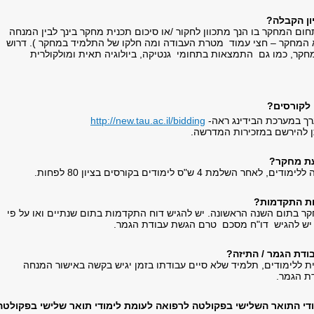
ון הקבלה?
ום המחקר בו הנך מתכוון לחקור /או סיכום תכנית מחקר בינך לבין המנחה
א המחקר – חצי עמוד מטרת העבודה ומה חלקו של התלמיד במחקר ). דרוש
חקר, כמו גם התמצאות בתחומי גנטיקה, ביולוגיה תאית ומולקולרית
 לקורסים?
רך במערכת הבידינג ראה-
http://new.tau.ac.il/bidding
ן להירשם במזכירות המדרשה.
עת מחקר?
 השלמת 4 ש"ס לימודים בקורסים בציון 80 לפחות.
ות התקדמות?
ר בתום השנה הראשונה. יש להגיש דוח התקדמות בתום שנתיים ואו על פי
 יש להגיש דו"ח מסכם טרם הגשת עבודת הגמר.
ודת הגמר / התיזה?
ת ללימודים, תלמיד שלא סיים עבודתו בזמן יגיש בקשה באישור המנחה
ת הגמר.
ודי התואר השלישי בפקולטה לרפואה לעומת לימודי תואר שלישי בפקולטה