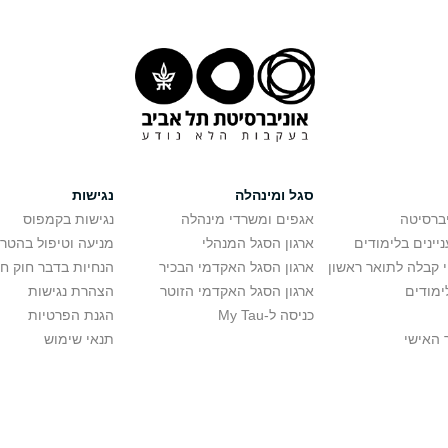
סגל ומינהלה
נגישות
יברסיטה
אגפים ומשרדי מינהלה
נגישות בקמפוס
יינים בלימודים
ארגון הסגל המנהלי
מניעה וטיפול בהטר
י קבלה לתואר ראשון
ארגון הסגל האקדמי הבכיר
הנחיות בדבר חוק ח
ימודים
ארגון הסגל האקדמי הזוטר
הצהרת נגישות
כניסה ל-My Tau
הגנת הפרטיות
 האישי
תנאי שימוש