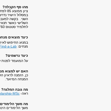
מהו סף הקבלה?
ציון ממוצע 85 לפחות בקורסים וציון 85 לפחות בעבודת הגמר בתואר השני.
השני. בקשה למעבר 
לתלמיד סטטוס 60" (תלמיד ללא עבודת גמר) חייב בציון 85 לפחות בתואר השני.
כיצד מוצאים מנחה
במנוע החיפוש לאי
מנחים:
Find-a-Lab/
כיצד נרשמים?
על המועמד לפנות 
האם יש למצוא מנח
כן, הזמנה לראיון 
המנחה המיועד.
מה גובה המלגה?
ראה-
holarship-MSc
מה משך הלימודים 
משך הלימודים הינו