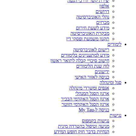
יצירת קשר ודרכי הגעה
אלפון
דרושים
נהלי האוניברסיטה
מכרזים
מידע לשעת חירום
מבקרת האוניברסיטה
תקנון משמעת ופסקי דין
לימודים
רישום לאוניברסיטה
מידע למתעניינים בלימודים
חישוב סיכויי קבלה לתואר ראשון
לוח שנת הלימודים
ידיעונים
כניסה לאזור האישי
סגל ומינהלה
אגפים ומשרדי מינהלה
ארגון הסגל המנהלי
ארגון הסגל האקדמי הבכיר
ארגון הסגל האקדמי הזוטר
כניסה ל-My Tau
נגישות
נגישות בקמפוס
מניעה וטיפול בהטרדה מינית
הנחיות בדבר חוק חופש המידע