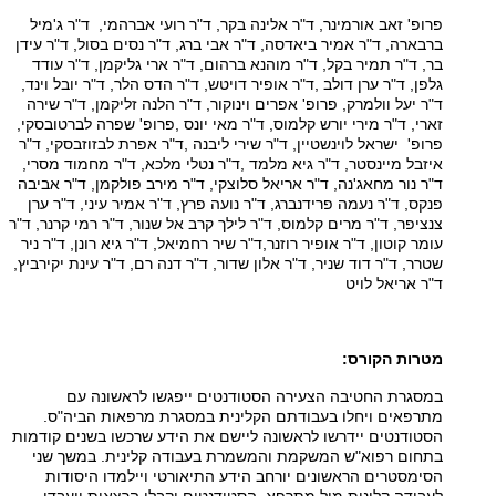
פרופ' זאב אורמינר, ד"ר אלינה בקר, ד"ר רועי אברהמי, ד"ר ג'מיל
ברבארה, ד"ר אמיר ביאדסה, ד"ר אבי ברג, ד"ר נסים בסול, ד"ר עידן
בר, ד"ר תמיר בקל, ד"ר מוהנא ברהום, ד"ר ארי גליקמן, ד"ר עודד
גלפן, ד"ר ערן דולב
,
ד"ר אופיר דויטש, ד"ר הדס הלר, ד"ר יובל וינד,
ד"ר יעל וולמרק, פרופ' אפרים וינוקור, ד"ר הלנה זליקמן, ד"ר שירה
זארי, ד"ר מירי יורש קלמוס, ד"ר מאי יונס
,
פרופ' שפרה לברטובסקי,
פרופ' ישראל לוינשטיין, ד"ר שירי ליבנה
,
ד"ר אפרת לבזוזבסקי, ד"ר
איזבל מיינסטר, ד"ר גיא מלמד
,
ד"ר נטלי מלכא, ד"ר מחמוד מסרי,
ד"ר נור מחאג'נה, ד"ר אריאל סלוצקי, ד"ר מירב פולקמן, ד"ר אביבה
פנקס, ד"ר נעמה פרידנברג, ד"ר נועה פרץ, ד"ר אמיר עיני, ד"ר ערן
צנציפר, ד"ר מרים קלמוס, ד"ר לילך קרב אל שנור, ד"ר רמי קרנר, ד"ר
עומר קוטון, ד"ר אופיר רוזנר,ד"ר שיר רחמיאל, ד"ר גיא רונן, ד"ר ניר
שטרר, ד"ר דוד שניר, ד"ר אלון שדור, ד"ר דנה רם, ד"ר עינת יקירביץ,
ד"ר אריאל לויט
מטרות הקורס:
במסגרת החטיבה הצעירה הסטודנטים ייפגשו לראשונה עם
מתרפאים ויחלו בעבודתם הקלינית במסגרת מרפאות הביה"ס.
הסטודנטים יידרשו לראשונה ליישם את הידע שרכשו בשנים קודמות
בתחום רפוא"ש המשקמת והמשמרת בעבודה קלינית. במשך שני
הסימסטרים הראשונים יורחב הידע התיאורטי ויילמדו היסודות