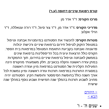
קורס רפואת שיניים דחופה (ע.ר
(
מרכז הקורס:
ד"ר אדר מן
מדריכי הקורס
:
ד"ר אדר מן, ד"ר צור סיגל, ד"ר רוז'ה עטאללה, ד"ר
הרלי אקלוב
מטרות הקורס:
להכשיר את הסטודנט במיומנויות אבחנה וטיפול
במטופל הזקוק לטיפול חירום ברפואת שיניים ורכישת יכולות
פרוגנוזה ואבחנה בקביעת התאמת המטופל במרפאות בית הספר
.
הקורס כולל הרצאות עיונית בכל הדיספלינות ברפואת שינים
בממשק לאבחנה וטיפול ברפואת שיניים בחירום, תוך התמקדות
במתן עזרה ראשונה והקלה בכאבים, חלק משמעותי מהקורס הינה
הפעילות הקלינית של הסטודנט במרפאת מיון ועזרה ראשונה
במסגרת התורנות במרפאה תורנות עזרה ראשונה ומיון נמשכת לכל
אורך השנה כולל בחופשת הסימסטר וחופשת הקיץ. הסטודנט יהיה
מחויב לשבוע תורנות בהמלך שנה חמישית ושבוע נוסף במהלך שנה
שישית
< הקודם
הבא >
שנים ה' - ו'