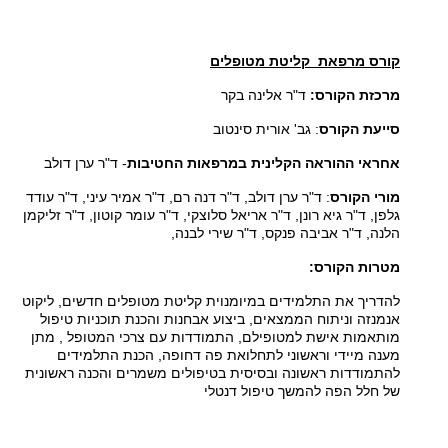
קורס מרפאת קליטת מטופלים
מרכזת הקורס:
ד"ר אלינה בקר
סייעת הקורס
: גב' אורית סינטוב
אחראי ההוראה הקלינית במרפאות החטיבות
- ד"ר ערן דולב
מורי הקורס
: ד"ר ערן דולב, ד"ר דנה רם, ד"ר אמיר עיני, ד"ר עודד
גלפן, ד"ר גיא רונן, ד"ר אריאל סלוצקי, ד"ר עומר קוטון, ד"ר זליקמן
הלנה, ד"ר אביבה פנקס, ד"ר שירי לבנה,
מטרות הקורס:
להדריך את התלמידים במיומנוית קליטת מטופלים חדשים, ליקוט
אנמנזה וניתוח הממצאים, ביצוע אבחנות והכנת תוכניות טיפול
מותאמות אישת למטופילם, התמודדות עם צרכי המטופל , מתן
מענה מיידי וראשוני לתחלואת פה דחופה, הכנת התלמידים
להתמודדות ראשונה ובסיסית בטיפולים משמרים והכנה ראשונית
של חלל הפה להמשך טיפול דנטלי