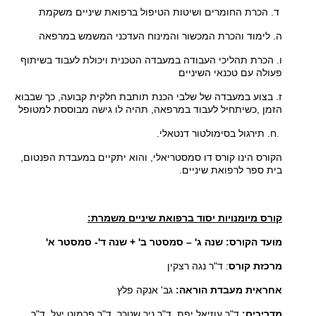
ד. הכרת החומרים ושיטות הטיפול ברפואת שיניים משקמת
ה. לימוד והכרת המכשור והמינוח העדכני המשמש במרפאה
ו. הכרת תהליכי העבודה במעבדה הטכנית ויכולת לעבוד בשיתוף
פעולה עם טכנאי השיניים
ז. בצוע במעבדה של שלבי הכנת תותבת חלקית קבועה, כך שבבוא
הזמן
,
כשיתחיל לעבוד במרפאה, תהיה לו גישה מבוססת למטופל
.
ח. תירגול בסימולטור דנטאלי
.
הקורס הינו קורס דו סמסטריאלי, והוא יתקיים במעבדת הפנטום,
בית ספר לרפואת שיניים
.
קורס מיומנויות יסוד ברפואת שיניים משמרת
:
מועד הקורס: שנה ג' – סמסטר ב' + שנה ד'- סמסטר א
'
מרכזת קורס
: ד"ר נגה רצקין
אחראית מעבדת הוראה:
גב' אנקה פלץ
מדריכים:
ד"ר עוזיאל יפת, ד"ר ניר שטרר, ד"ר פרמוט יעל, ד"ר