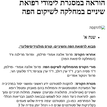
הוראה במסגרת לימודי רפואת
שיניים במחלקה לשיקום הפה
שנה א'
מבוא לרפואת הפה והשיניים- קורס מולטידיסיפלינרי.
אחראי הקורס:
פרופ' אלונה אמודי פרלמן, ופרופ' מרילנה ורד
(המחלקה לרפואת הפה)
מורי הקורס מהמחלקה לשיקום הפה
: פרופ' אלונה אמודי -פרלמן,
ד"ר פסיה רובין, ד"ר ערן דולב, ד"ר ערן צנציפר,ד"ר סלוצקי חגי,
פרופ' וינוקור אפריים
מטרת הקורס:
להקנות לסטודנט ידע ראשוני ומושגי יסוד במרכיביה
של המערכת הסטומטוגנית והמחלות בהם מאבחן ומטפל רופא
השיניים (אטיולוגיה, פתולוגיה ומניעה): עששת, מחלות חניכיים ומוך
השן. להראות כיצד הפה יכול לשמש כבבואה למצב הבריאות הכללי
של המתרפא. כמו-כן, הסטודנט יצפה פיזית שלוש פעמים
בקליניקות של סטודנטים שנים ה-ו וינהל יומן צפייה על 3