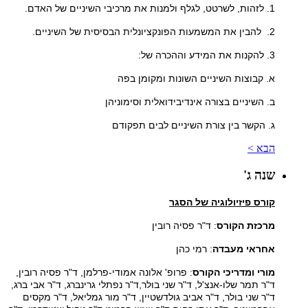
1. לזהות, לשרטט, לגלף ולמנות את מרכיבי השיניים של האדם.
2. להבין את המשמעות הפונקציונלית הבסיסית של השיניים.
3. להקנות את המידע וההכרה של:
א. קבוצות השיניים השונות ומקומן בפה
ב. השיניים בצורה אינדיבידואלית וסימוניהן
ג. הקשר בין צורת השיניים לבים תפקודם
הבא >
שנה ג'
קורס פיזיולוגיה של הסגר
מרכזת הקורס
: ד"ר פסיה רובין
אחראי מעבדה
: רמי כהן
מורי ומדריכי הקורס
: פרופ' אלונה אמודי-פרלמן, ד"ר פסיה רובין,
ד"ר תמר שלו-אנצ'ל, ד"ר שני בולר,ד"ר נפתלי גרינברג, ד"ר אבי ברג,
ד"ר שני בולר, ד"ר אביב גולדשטיין, ד"ר מור גמליאל, ד"ר מקסים