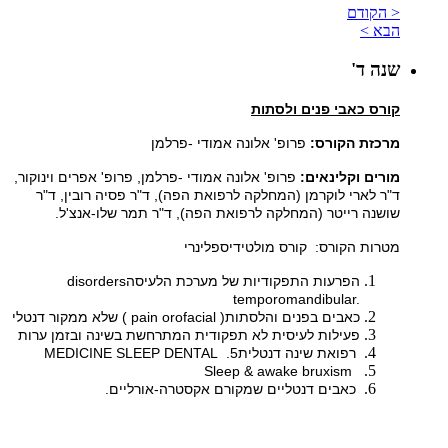
< הקודם
הבא >
שנה ד'
קורס כאבי פנים ולסתות
מרכזת הקורס:
פרופ' אלונה אמודי -פרלמן
מורים וקלינאים:
פרופ' אלונה אמודי -פרלמן, פרופ' אפרים וינוקור,
ד"ר לארי לוקרמן (המחלקה לרפואת הפה), ד"ר פסיה רובין, ד"ר
שושנה רייטר (המחלקה לרפואת הפה), ד"ר תמר שלו-אנצ'ל.
מטרות הקורס: קורס מולטידיספלינרי
הפרעות התפקודיות של מערכת הלעיסה
disorders
temporomandibular.
כאבים בפנים והלסתות
pain orofacial )
) שלא ממקור דנטלי
פעילות לעיסית לא תפקודית המתרחשת בשינה ובזמן ערות
רפואת שינה דנטלית
MEDICINE SLEEP DENTAL .5
Sleep & awake bruxism
כאבים דנטליים שמקורם אקסטרה-אורליים
.