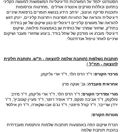
הסטודנט ילמד על המערכות הדיגיטליות המשמשות למעשה הקליני
בתחום וכוללות סורקים אינטרה אורלים
,
מחרטות וכרסומות
ותוכנות סריקה ועיצוב, יורחב הידע בנושא חומרים ברפואת שיניים
דיגיטלית והוראה של התוויות חסרונות ויתרונות קליניים, יינתן דגש
להוראה של מעשים קליניים דיגיטליים כגון שיקום של שן בודדת
בתח"ק, שחזור שמרני של כותרת שן באמצעות מילואה, שיקום
דיגיטלי מוברג או מודבק של שתל בודד, ביצוע שחזורי מעבר ושיקום
שיניים לאחר טיפול אנדודנטלי.
תותבות נשלפות
)
תותבת שלמה להוצאה - ת"ש, ותותבת חלקית
להוצאה - תח"ל
)
מרכזי הקורס:
ד"ר הדס הלר, ד"ר ארי גליקמן
,
אחראית מעבדה:
גב’ אנקה פרץ
מורי ומדריכי הקורס:
ד”ר הדס הלר, ד”ר ארי גליקמן, ד”ר מירב
פולקמן, ד”ר אביבה פנקס, ד"ר אופיר רוזנר, ד”ר מעיין קגנוביץ‘, ד”ר
ירדן שרייבר, ד”ר קורל פיזנטי, ד”ר נג’ם אבו-שקארה, ד”ר חן אילס
ר
מטרות הקורס:
הכרת שיקום הפה באמצעות תותבות שלמות והתנסות מעבדתית
בהכנת תותבת שלמה