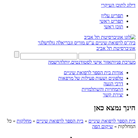
דילוג לתוכן העיקרי
תפריט עליון
תפריט ראשי
תוכן ראשי
ביה"ס לרפואת שיניים ע"ש מוריס וגבריאלה גולדשלגר
אוניברסיטת תל אביב
מערכת פניות
אזור אישי לסטודנטים.יות
להרשמה
אודות בית הספר לרפואת שיניים
טלפונים ושעות פעילות של מרפאות
דרכי הגעה
התמחויות והשתלמויות
יצירת קשר
הינך נמצא כאן
בית הספר לרפואת שיניים
»
בית הספר לרפואת שיניים
»
מחלקות
»
כל
המחלקות
»
שיקום הפה