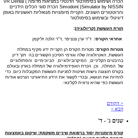
הכרה ושימוש בסימולטור הדנטלי במציאות מדומה
) VR Dental
Simodont )Simulator by NISSIN
הכרת סוגי הכלים הידניים
והרוטטורים השונים
.
הקניית מיומנויות מנואליות ראשוניות באופן
דיגיטלי ובשימוש בסימולטור
תורת העששת (קריולוגיה
):
אחראי הקורס:
ד"ר ערן צנציפר
,
ד"ר הלנה זליקמן
מטרות הקורס:
מטרות הקורס הן הקניית ידע מקיף במחלת
העששת, האטיולוגיה שלה וגורמי הסיכון הקשורים בה תוך דיון
בהיבטים הקליניים, המיקרוביולוגיים, הביוכימיים והפתולוגיים
של המחלה, וכן הכרת האפידמיולוגיה של המחלה בארץ ובעולם.
בקורס תוצגנה גישות ושיטות למניעת העששת המקובלות כיום. כדי
להחיות את הנושא, ובכדי לקשור את הידע התיאורטי הנרכש אודות
העששת כפי שהיא נראית לקלינאי.
< הקודם
הבא >
שנים ג' - ד'
קורס מיומנויות יסוד ברפואת שיניים משקמת: שיקום באמצעות