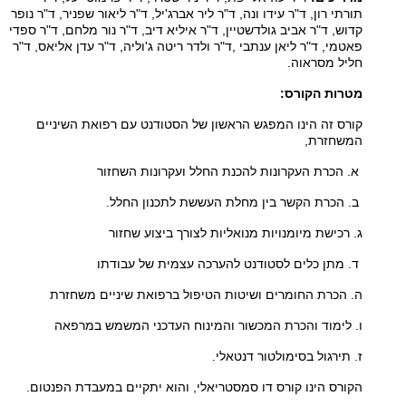
תורתי רון, ד"ר עידו ונה, ד"ר ליר אברג'יל, ד"ר ליאור שפניר, ד"ר נופר
קדוש, ד"ר אביב גולדשטיין, ד"ר איליא דיב, ד"ר נור מלחם, ד"ר ספדי
פאטמי, ד"ר ליאן ענתבי
,
ד"ר ולדר ריטה ג'וליה, ד"ר עדן אליאס, ד"ר
חליל מסראוה.
מטרות הקורס
:
קורס זה הינו המפגש הראשון של הסטודנט עם רפואת השיניים
המשחזרת
,
א. הכרת העקרונות להכנת החלל ועקרונות השחזור
ב. הכרת הקשר בין מחלת העששת לתכנון החלל
.
ג. רכישת מיומנויות מנואליות לצורך ביצוע שחזור
ד. מתן כלים לסטודנט להערכה עצמית של עבודתו
ה. הכרת החומרים ושיטות הטיפול ברפואת שיניים משחזרת
ו. לימוד והכרת המכשור והמינוח העדכני המשמש במרפאה
ז. תירגול בסימולטור דנטאלי
.
הקורס הינו קורס דו סמסטריאלי, והוא יתקיים במעבדת הפנטום.