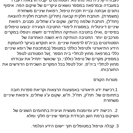
לעבודה קלינית מול מתרפא. הסטודנטים יקבלו הרצאות ויעבדו
במעבדה ובמרפאה במספר נושאים עיקריים של שיקום הפה: איסוף
נתונים אבחנה ובניית תכנית טיפול, רפואת שיניים משחזרת
(משמרת), תותבת חלקית קבועה (תח"ק) תותבת חלקית להוצאה
(תח"ל), תותבת שלמה (ת"ש), שקום ע"ג שתלים, מבנים, רפואת
שיניים דיגיטלית
.
במסגרת לימודי החטיבה הצעירה יבוצעו טיפולים
בסיסיים
,
ואילו בחטיבה הוותיקה התלמידים יחשפו ויטפלו במקרים
מורכבים יותר. החטיבה הוותיקה היא השנה האחרונה של
הסטודנטים בביה"ס לרפואת שיניים. היא תוקדש בעיקר להעמקת
הידע התיאורטי ולטיפול כוללני במטופל (במתכונת של רופא שיניים
כללי במרפאה מחוץ לכתליי בית הספר
(.
על הסטודנט לטפל
במספיק מקרים של טיפול כוללני, כך שכאשר יתחיל את עבודתו
מחוץ לכתליי ביה"ס, יוכל לטפל בכל המקרים השכיחים הדורשים את
התערבותו
.
מטרות הקורס
.1
רכישת ידע תיאורטי באמצעות הרצאות וקריאת ספרות חובה
בתחומים של: תח"ק, תח"ל, ת"ש, שקום ע"ג שתלים, ורפואת שיניים
משחזרת
. .2
רכישת ידע ומיומנות מעשית ועיונית בתחומים השונים של
השיקום ברמת השן הבודדת ובחסר שיניים חלקי ומלא
3.
קבלה וטיפול במטופלים תוך יישום הידע הנלמד
.