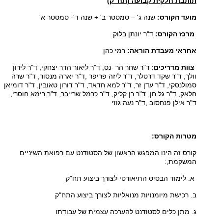
תותבת חלקית קבועה (תח"ק
(
מועד הקורס:
שנה ג' – סמסטר ב' + שנה ד'- סמסטר א
'
מרכז הקורס:
ד"ר יונתן בלוק
אחראי מעבדת הוראה:
רמי כהן
צוות מדריכים
: ד"ר שחר הר -נס, ד"ר ליאור הדר יצחקי, ד"ר לירון
וולך, ד"ר שקד דרטלר, ד"ר ליזה פריפר
,
ד"ר יארה מנסור, ד"ר שרה
סמולנסקי, ד"ר עדן זר, ד"ר למא חדאד, ד"ר דורון טאובין, ד"ר דומיאן
חלאק, ד"ר גל חן, ד"ר רן קליק, ד"ר כרמל שרייבר, ד"ר רימא חוסרי,
ד"ר אילן פנחסוב
,
ד"ר נעה גוזי
מטרות הקורס:
קורס
זה הינו המפגש הראשון של הסטודנט עם רפואת השיניים
המשקמת
,
:
א. לימוד הבסיס התיאורטי לצורך ביצוע תח"ק
ב. רכישת מיומנויות מנואליות לצורך ביצוע התח"ק
ג. מתן כלים לסטודנט להערכה עצמית של עבודתו