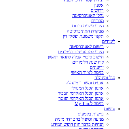
אלפון
דרושים
נהלי האוניברסיטה
מכרזים
מידע לשעת חירום
מבקרת האוניברסיטה
תקנון משמעת ופסקי דין
לימודים
רישום לאוניברסיטה
מידע למתעניינים בלימודים
חישוב סיכויי קבלה לתואר ראשון
לוח שנת הלימודים
ידיעונים
כניסה לאזור האישי
סגל ומינהלה
אגפים ומשרדי מינהלה
ארגון הסגל המנהלי
ארגון הסגל האקדמי הבכיר
ארגון הסגל האקדמי הזוטר
כניסה ל-My Tau
נגישות
נגישות בקמפוס
מניעה וטיפול בהטרדה מינית
הנחיות בדבר חוק חופש המידע