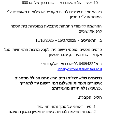
אישור על תשלום דמי רישום בסך של .₪ 600
כל המסמכים צריכים להיות מקוריים או צילומים מאושרים ע"י
המוסד או ע"י נוטריון
.
ההרשמה ללימודי התמחות מתבצעת במזכירות בית הספר
לרפואת שיניים,
בין התאריכים - 15/07/2025 – 15/10/2025
פרטים נוספים וטופסי רישום ניתן לקבל מרכזת התמחויות, סגל
אקדמי וועדת מינויים, ענבר יוסיפון
בטל' 03-6409432 או בדואר אלקטרוני :
inbaryosifon@tauex.tau.ac.il
נרשמים שלא ישלימו תיק הרשמתם הכולל מסמכים,
אישורים תעודות ותשלום דמי רישום עד לתאריך
לא תידון מועמדותם
.
,19/10/25
הליכי הקבלה
:
סינון ראשוני על סמך נתוני המועמד
מבחני התאמה לבחינת כישורים ואפיון במכון התאמה