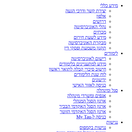
מידע כללי
יצירת קשר ודרכי הגעה
אלפון
דרושים
נהלי האוניברסיטה
מכרזים
מידע לשעת חירום
מבקרת האוניברסיטה
תקנון משמעת ופסקי דין
לימודים
רישום לאוניברסיטה
מידע למתעניינים בלימודים
חישוב סיכויי קבלה לתואר ראשון
לוח שנת הלימודים
ידיעונים
כניסה לאזור האישי
סגל ומינהלה
אגפים ומשרדי מינהלה
ארגון הסגל המנהלי
ארגון הסגל האקדמי הבכיר
ארגון הסגל האקדמי הזוטר
כניסה ל-My Tau
נגישות
נגישות בקמפוס