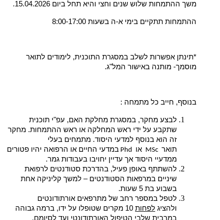
משך ההתמחות שלוש שנים וחצי והיא תחל ביום 15.04.2026.
ההתמחות תתקיים בימי א-ה בשעות 8:00-17:00
*תינתן אפשרות לשלב במסגרת התוכנית, לימודים לתואר
מוסמך- מותנה באישור המל"ג.
בנוסף, חייב כל מתמחה :
לבצע מחקר, במסגרת מחלקת האם, עפ"י תוכנית
שתקבע על ידי ראש המחלקה או ראש ההתמחות. מחקר
זה הוא בנוסף למדעי היסוד. מתמחים בעלי
תואר
או
במדעי החיים או הרפואה יהיו פטורים
Phd
MSc
ממדעיי היסוד אך עדיין יחויבו בעבודות גמר.
להשתתף באופן פעיל, בהדרכת סטודנטים לרפואת
שיניים במרפאות הסטודנטים – למשך קליניקה אחת
בשבוע בת 5 שעות.
לטפל במספר רחב של מתרפאים אורתודונטים
ולהציג
לפחות
10 מקרים שטופלו על ידו, ברמה גבוהה
במרבית שלבי הטיפול האורתודונטי ועד לסיומם.