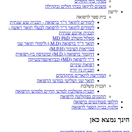
מנהלי בתי החולים
משנים לדקאן בבתי חולים ובקהילה
ידיעון
בית ספר לרפואה
לימודים לתואר ד"ר ברפואה - תכנית שש שנתית
לימודים לתואר ד"ר לרפואה לבעלי תואר ראשון -
תכנית ארבע שנתית
מסלול משולב MD PhD
תואר ד"ר ברפואה (M.D.) ולימודי תואר שני
בבריאות הציבור (M.P.H)
דוקטור ברפואה (.M.D) ובהנדסה ביו-רפואית
ד"ר לרפואה (MD) ובביואינפורמטיקה
רפואת שיניים
תכנית ניו יורק
המדרשה לתארים מתקדמים
תואר שני ושלישי במדעי הרפואה
תכנית משלבת
תכנית משולבת למדעי החיים ולמדעי הרפואה
תקנונים בפקולטה לרפואה
חילופי סטודנטים ברפואה
מלגות בבית הספר לרפואה
הינך נמצא כאן