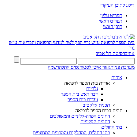
דילוג לתוכן העיקרי
תפריט עליון
תפריט ראשי
תוכן ראשי
בית הספר לרפואה ע"ש גריי
הפקולטה למדעי הרפואה והבריאות ע"ש
גריי
אוניברסיטת תל אביב
מערכת פניות
אזור אישי לסטודנטים.יות
להרשמה
אודות
אודות בית הספר לרפואה
גלריות
דבר ראש בית הספר
ועדות בית הספר
תכנית אלקטיב
חוגים בבית הספר לרפואה
החוגים הפרה-קליניים והמשולבים
החוגים הקליניים
בתי החולים
בתי החולים, המחלקות והמכונים המסונפים