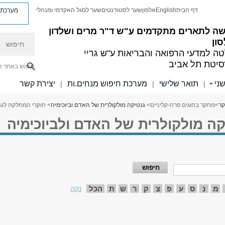
מערכת פ
דף הבית
English
אלפון
שער לסטודנטים
שער לסגל האקדמי ומנהלי
ה לתארים מתקדמים
ע"ש ד"ר מרים ושלדון
חיפוש
סון
ה למדעי הרפואה והבריאות ע"ש גריי
סיטת תל אביב
חיפוש באתר ז
ני
תואר שלישי
מערכת חיפוש מנחים.ות
יצירת קשר
|
|
|
ר
>
מחקר בחוגים פרה-קליניים
>
גנטיקה מולקולרית של האדם וביוכימיה
> חוקרי המחלקה לגנ
ה מולקולרית של האדם ולביוכימיה
מ
נ
ס
ע
פ
צ
ק
ר
ש
ת
הכל
נקה