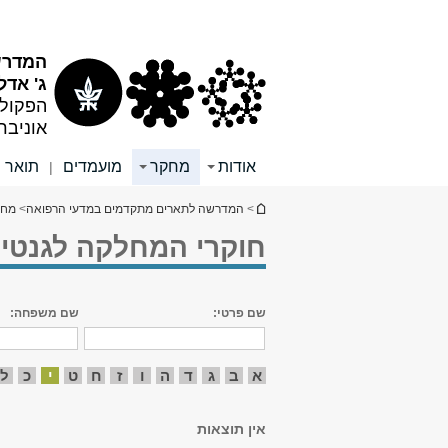
תוכן
תפריט
עליון
ראשי
המדרש
ג' אדל
הפקולט
אוניבר
אודות
מחקר
מועמדים
תואר ש
|
הינך נמצא כאן
>
המדרשה לתארים מתקדמים במדעי הרפואה
>
מחק
חוקרי המחלקה לגנטיק
שם פרטי:
שם משפחה:
א
ב
ג
ד
ה
ו
ז
ח
ט
י
כ
ל
אין תוצאות