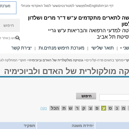
מערכת פ
דף הבית
English
אלפון
שער לסטודנטים
שער לסגל האקדמי ומנהלי
ה לתארים מתקדמים
ע"ש ד"ר מרים ושלדון
חיפוש
סון
ה למדעי הרפואה והבריאות ע"ש גריי
סיטת תל אביב
חיפוש באתר ז
ני
תואר שלישי
מערכת חיפוש מנחים.ות
יצירת קשר
|
|
|
ר
>
מחקר בחוגים פרה-קליניים
>
גנטיקה מולקולרית של האדם וביוכימיה
> חוקרי המחלקה לגנ
ה מולקולרית של האדם ולביוכימיה
מ
נ
ס
ע
פ
צ
ק
ר
ש
ת
הכל
נקה
יחידת משנה
תפקיד