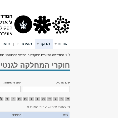
תוכן
תפריט
עליון
ראשי
המדרש
ג' אדל
הפקולט
אוניבר
אודות
מחקר
מועמדים
תואר ש
|
הינך נמצא כאן
>
המדרשה לתארים מתקדמים במדעי הרפואה
>
מחק
חוקרי המחלקה לגנטיק
שם פרטי:
שם משפחה:
א
ב
ג
ד
ה
ו
ז
ח
ט
י
כ
ל
תוצאות חיפוש עבור האות ע
שם
יחידה