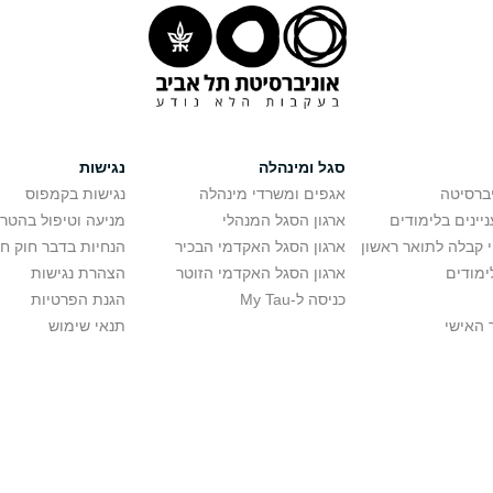
סגל ומינהלה
נגישות
יברסיטה
אגפים ומשרדי מינהלה
נגישות בקמפוס
יינים בלימודים
ארגון הסגל המנהלי
מניעה וטיפול בהטר
י קבלה לתואר ראשון
ארגון הסגל האקדמי הבכיר
הנחיות בדבר חוק ח
ימודים
ארגון הסגל האקדמי הזוטר
הצהרת נגישות
כניסה ל-My Tau
הגנת הפרטיות
 האישי
תנאי שימוש