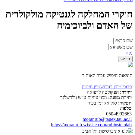
חוקרי המחלקה לגנטיקה מולקולרית
של האדם ולביוכימיה
שם פרטי:
שם משפחה:
נקה
תוצאות חיפוש עבור האות ר
פרופ' מורן רובינשטיין חייטין
יחידה:
הפקולטה לרפואה
יחידת משנה:
מכון עיניים ע"ש גולדשלגר
תפקיד:
סגל אקדמי בכיר
טלפון:
050-4992663
moranrub@tauex.tau.ac.il
https://moranrub.wixsite.com/rubinsteinlab