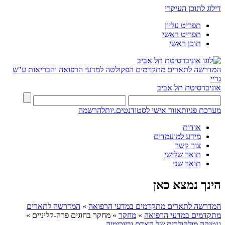
דילוג לתוכן העיקרי
תפריט עליון
תפריט ראשי
תוכן ראשי
המדרשה לתארים מתקדמים
הפקולטה למדעי הרפואה והבריאות ע"ש
גריי
אוניברסיטת תל אביב
מערכת פניות
אזור אישי לסטודנטים.יות
להרשמה
אודות
מידע למועמדים
צור קשר
תואר שלישי
תואר שני
הינך נמצא כאן
המדרשה לתארים מתקדמים במדעי הרפואה
»
המדרשה לתארים
מתקדמים במדעי הרפואה
»
מחקר
»
מחקר בחוגים פרה-קליניים
»
גנטיקה מולקולרית של האדם וביוכימיה