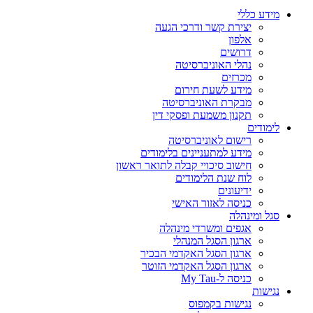
מידע כללי
יצירת קשר ודרכי הגעה
אלפון
דרושים
נהלי האוניברסיטה
מכרזים
מידע לשעת חירום
מבקרת האוניברסיטה
תקנון משמעת ופסקי דין
לימודים
רישום לאוניברסיטה
מידע למתעניינים בלימודים
חישוב סיכויי קבלה לתואר ראשון
לוח שנת הלימודים
ידיעונים
כניסה לאזור האישי
סגל ומינהלה
אגפים ומשרדי מינהלה
ארגון הסגל המנהלי
ארגון הסגל האקדמי הבכיר
ארגון הסגל האקדמי הזוטר
כניסה ל-My Tau
נגישות
נגישות בקמפוס