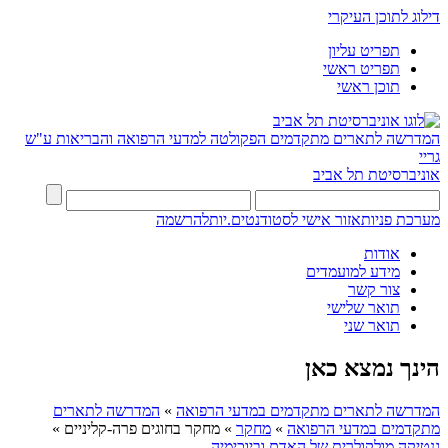
דילוג לתוכן העיקרי
תפריט עליון
תפריט ראשי
תוכן ראשי
המדרשה לתארים מתקדמים
הפקולטה למדעי הרפואה והבריאות ע"ש
גריי
אוניברסיטת תל אביב
מערכת פניות
אזור אישי לסטודנטים.יות
להרשמה
אודות
מידע למועמדים
צור קשר
תואר שלישי
תואר שני
הינך נמצא כאן
המדרשה לתארים מתקדמים במדעי הרפואה
»
המדרשה לתארים
מתקדמים במדעי הרפואה
»
מחקר
»
מחקר בחוגים פרה-קליניים
»
גנטיקה מולקולרית של האדם וביוכימיה