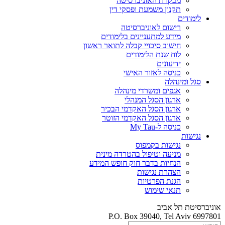
מבקרת האוניברסיטה
תקנון משמעת ופסקי דין
לימודים
רישום לאוניברסיטה
מידע למתעניינים בלימודים
חישוב סיכויי קבלה לתואר ראשון
לוח שנת הלימודים
ידיעונים
כניסה לאזור האישי
סגל ומינהלה
אגפים ומשרדי מינהלה
ארגון הסגל המנהלי
ארגון הסגל האקדמי הבכיר
ארגון הסגל האקדמי הזוטר
כניסה ל-My Tau
נגישות
נגישות בקמפוס
מניעה וטיפול בהטרדה מינית
הנחיות בדבר חוק חופש המידע
הצהרת נגישות
הגנת הפרטיות
תנאי שימוש
אוניברסיטת תל אביב
P.O. Box 39040, Tel Aviv 6997801