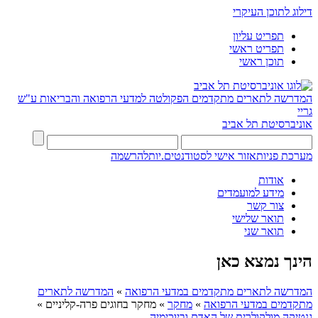
דילוג לתוכן העיקרי
תפריט עליון
תפריט ראשי
תוכן ראשי
המדרשה לתארים מתקדמים
הפקולטה למדעי הרפואה והבריאות ע"ש
גריי
אוניברסיטת תל אביב
מערכת פניות
אזור אישי לסטודנטים.יות
להרשמה
אודות
מידע למועמדים
צור קשר
תואר שלישי
תואר שני
הינך נמצא כאן
המדרשה לתארים מתקדמים במדעי הרפואה
»
המדרשה לתארים
מתקדמים במדעי הרפואה
»
מחקר
»
מחקר בחוגים פרה-קליניים
»
גנטיקה מולקולרית של האדם וביוכימיה