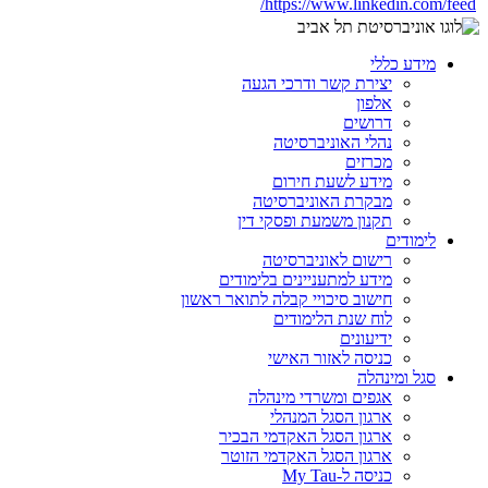
https://www.linkedin.com/feed/
מידע כללי
יצירת קשר ודרכי הגעה
אלפון
דרושים
נהלי האוניברסיטה
מכרזים
מידע לשעת חירום
מבקרת האוניברסיטה
תקנון משמעת ופסקי דין
לימודים
רישום לאוניברסיטה
מידע למתעניינים בלימודים
חישוב סיכויי קבלה לתואר ראשון
לוח שנת הלימודים
ידיעונים
כניסה לאזור האישי
סגל ומינהלה
אגפים ומשרדי מינהלה
ארגון הסגל המנהלי
ארגון הסגל האקדמי הבכיר
ארגון הסגל האקדמי הזוטר
כניסה ל-My Tau