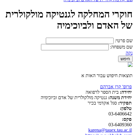
חוקרי המחלקה לגנטיקה מולקולרית
של האדם ולביוכימיה
שם פרטי:
שם משפחה:
נקה
תוצאות חיפוש עבור האות א
פרופ' קרן אברהם
יחידה:
בית הספר לרפואה
יחידת משנה:
גנטיקה מולקולרית של אדם וביוכימיה
תפקיד:
סגל אקדמי בכיר
טלפון:
03-6406642
פקס:
03-6409360
karena@tauex.tau.ac.il