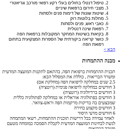
טיפול דנטלי בחולים בעלי רקע רפואי מורכב וגריאטרי
מצבי חירום ברפואת שיניים
שיטות שונות של דימות פנים ולסתות
מחלות בלוטות רוק
כאבי ראש, פנים ולסתות
רפואת שינה דנטלית
בקיאות בשיטות המחקר המקובלות ברפואת הפה
כושר קריאה ביקורתית של הספרות המצקועית בתחום
רפואת הפה
הבא >
מבנה ההתמחות
תכנית ההתמחות ברפואת הפה, בהתאם לתקנות המועצה המדעית
ומשרד הבריאות , כוללת את המסלול הבא:
2.5 שנים במחלקה לרפואת הפה (מחלקת אם)
3 חודשים במחלקה לרפואה פנימית (רוטציה)
3 חודשים ברדיולוגיה (רוטציה)
3 חודשים בפתולוגיה אוראלית או במחלקה לפתולוגיה כללית
שמבצעים בה בדיקות מרקמות הפה וראש-צוואר.
3 חודשים מקצוע בחירה
6 חודשים מדעי היסוד
לאחר עמידה בכל דרישות תוכנית ההתמחות, רשאי המתמחה
לגשת לבחינות המועצה המדעית לקבלת הסמכה כמומחה מטעם
משרד הבריאות.