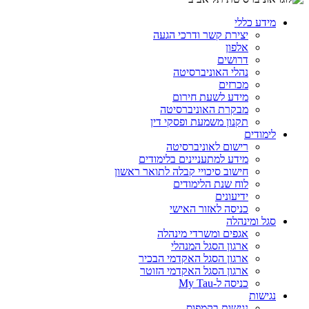
מידע כללי
יצירת קשר ודרכי הגעה
אלפון
דרושים
נהלי האוניברסיטה
מכרזים
מידע לשעת חירום
מבקרת האוניברסיטה
תקנון משמעת ופסקי דין
לימודים
רישום לאוניברסיטה
מידע למתעניינים בלימודים
חישוב סיכויי קבלה לתואר ראשון
לוח שנת הלימודים
ידיעונים
כניסה לאזור האישי
סגל ומינהלה
אגפים ומשרדי מינהלה
ארגון הסגל המנהלי
ארגון הסגל האקדמי הבכיר
ארגון הסגל האקדמי הזוטר
כניסה ל-My Tau
נגישות
נגישות בקמפוס