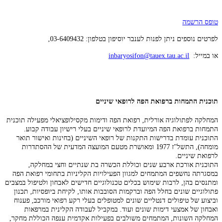
טופס הרשמה
לפרטים נוספים ניתן לפנות לענבר יוסיפון בטלפון: 03-6409432,
או במייל:
inbaryosifon@tauex.tau.ac.il
תוכנית התמחות ברפואת הפה לרופאי שיניים
המחלקה לפתולוגיה אורלית, רפואת הפה ודימות מקסילופציאלי מפעילה תוכנית
התמחות ברפואת הפה המיועדת לרופאי שיניים בעלי רישיון עבודה קבוע.
התוכנית עומדת בדרישות התקנות של רופאי השיניים (בחינות ואישור תואר
מומחה), התשל"ז 1977 ומאושרת מטעם המועצה המדעית של ההסתדרות
לרפואת שיניים.
התוכנית אורכת ארבע שנים וכוללת הכשרה בת שנתיים וחצי במחלקה,
במסגרתה נחשפים המתמחים למגוון הפעילויות הקליניות בתחומי רפואת הפה
ומתנסים בהן, לרבות שימוש בכלים טכנולוגיים חדישים לאבחון ולטיפול במצבים
פתולוגיים שונים בחלל הפה וברקמות הסובבות אותו, לקיחת ביופסיות, תכנון
וביצוע של טיפולים דנטליים שונים למטופלים בעלי רקע רפואי מורכב, פענוח
ואבחון של אמצעי דימות שונים ועוד. במקביל לעבודה הקלינית במרפאות
המחלקה השונות, המתמחים משולבים בפעילות אקדמית ענפה הכוללת מחקר,