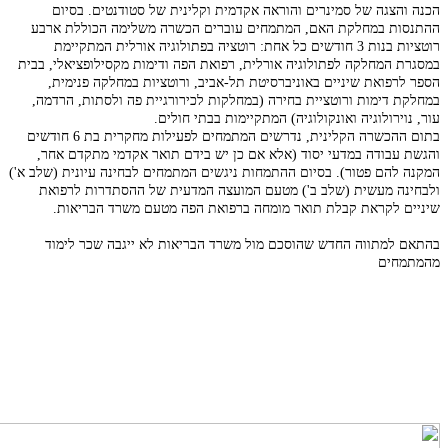
הכנה והצגה של סמינרים והוראה אקדמית וקלינית של סטודנטים. בסיום
ההתנסות במחלקת האם, המתמחים עוברים הכשרה משלימה הכוללת ארבע
רוטציות בנות 3 חודשים כל אחת: רוטציה בפתולוגיה אורלית המתקיימת
במסגרת המחלקה לפתולוגיה אורלית, רפואת הפה ודימות מקסילופציאלי, בבית
הספר לרפואת שיניים באוניברסיטת תל-אביב, ורוטציות במחלקה פנימית,
במחלקת דימות ורוטציית בחירה (במחלקות לכירורגיית פה ולסתות, הרדמה,
עור, נוירולוגיה ואונקולוגיה) המתקיימות בבתי חולים.
בתום ההכשרה הקלינית, נדרשים המתמחים לפעילות מחקרית בת 6 חודשים
והגשת עבודה במדעי יסוד (אלא אם כן יש בידם תואר אקדמי מתקדם אחר,
המקנה להם פטור). בסיום ההתמחות ניגשים המתמחים לבחינה עיונית (שלב א')
ולבחינה מעשית (שלב ב') מטעם המועצה המדעית של ההסתדרות לרפואת
שיניים לקראת קבלת תואר מומחה ברפואת הפה מטעם משרד הבריאות.
בהתאם למתווה החדש שהוסכם מול משרד הבריאות לא ייגבה שכר לימוד
מהמתמחים