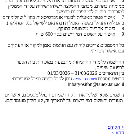
6. שני מכתבי המלצה בתחום רפואת השיניים. לפחות אחד מהם
ממומחה בתחום. מכתבי ההמלצה יישלחו ישירות על ידי הממליץ
למזכירות ביה"ס לפי הפרטים בהמשך.
7. אישור פטור מאנגלית לבוגרי אוניברסיטאות בחו"ל שהלימודים
בהם לא התנהלו בשפה האנגלית (בהתאם לשיקול סגל המחלקה).
8. ביטוח אחריות מקצועית בתוקף.
9. אישור על תשלום דמי רישום בסך 600 ש"ח.
כל המסמכים צריכים להיות עם חותמת נאמן למקור או העתקים
עם אישור נוטריוני.
ההרשמה ללימודי ההתמחות מתבצעת במזכירות בית הספר
לרפואת שיניים,
בין התאריכים 31/03/2026 – 01/03/2026
פרטים נוספים ו
ניתן לקבל בפניה במייל למזכירות:
טופס הרשמה
inbaryosifon@tauex.tau.ac.il
נרשמים שלא ישלימו את תיק הרשמתם הכולל מסמכים, אישורים,
תעודות ותשלום דמי רישום עד לתאריך זה, לא תידון מועמדותם.
< הקודם
הבא >