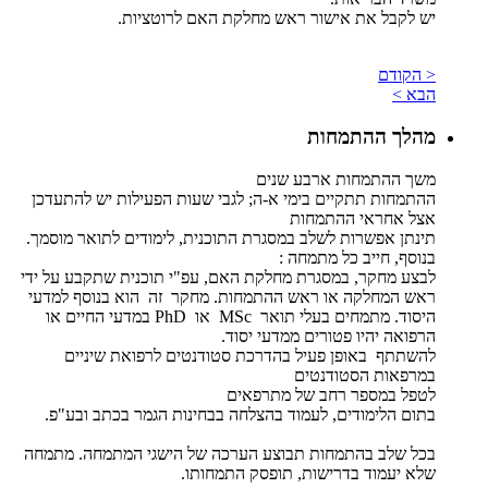
יש לקבל את אישור ראש מחלקת האם לרוטציות.
< הקודם
הבא >
מהלך ההתמחות
משך ההתמחות ארבע שנים
ההתמחות תתקיים בימי א-ה; לגבי שעות הפעילות יש להתעדכן
אצל אחראי ההתמחות
תינתן אפשרות לשלב במסגרת התוכנית, לימודים לתואר מוסמך.
בנוסף, חייב כל מתמחה :
לבצע מחקר, במסגרת מחלקת האם, עפ"י תוכנית שתקבע על ידי
ראש המחלקה או ראש ההתמחות. מחקר זה הוא בנוסף למדעי
היסוד. מתמחים בעלי תואר MSc או PhD במדעי החיים או
הרפואה יהיו פטורים ממדעי יסוד.
להשתתף באופן פעיל בהדרכת סטודנטים לרפואת שיניים
במרפאות הסטודנטים
לטפל במספר רחב של מתרפאים
בתום הלימודים, לעמוד בהצלחה בבחינות הגמר בכתב ובע"פ.
בכל שלב בהתמחות תבוצע הערכה של הישגי המתמחה. מתמחה
שלא יעמוד בדרישות, תופסק התמחותו.