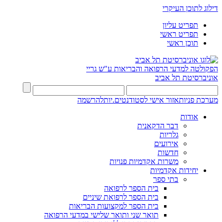
דילוג לתוכן העיקרי
תפריט עליון
תפריט ראשי
תוכן ראשי
הפקולטה למדעי הרפואה והבריאות ע"ש גריי
אוניברסיטת תל אביב
מערכת פניות
אזור אישי לסטודנטים.יות
להרשמה
אודות
דבר הדקאנית
גלריות
אירועים
חדשות
משרות אקדמיות פנויות
יחידות אקדמיות
בתי ספר
בית הספר לרפואה
בית הספר לרפואת שיניים
בית הספר למקצועות הבריאות
תואר שני ותואר שלישי במדעי הרפואה