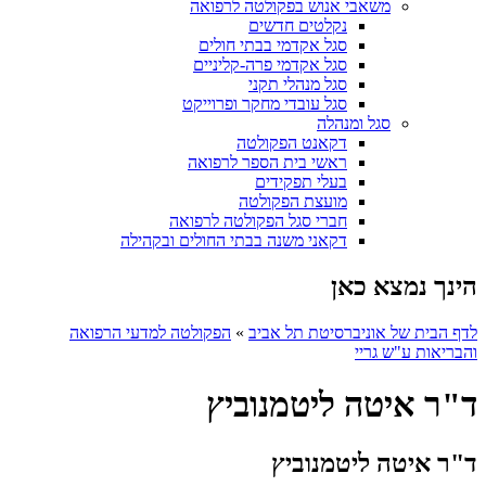
משאבי אנוש בפקולטה לרפואה
נקלטים חדשים
סגל אקדמי בבתי חולים
סגל אקדמי פרה-קליניים
סגל מנהלי תקני
סגל עובדי מחקר ופרוייקט
סגל ומנהלה
דקאנט הפקולטה
ראשי בית הספר לרפואה
בעלי תפקידים
מועצת הפקולטה
חברי סגל הפקולטה לרפואה
דקאני משנה בבתי החולים ובקהילה
הינך נמצא כאן
לדף הבית של אוניברסיטת תל אביב
»
הפקולטה למדעי הרפואה
והבריאות ע"ש גריי
ד"ר איטה ליטמנוביץ
ד"ר איטה ליטמנוביץ