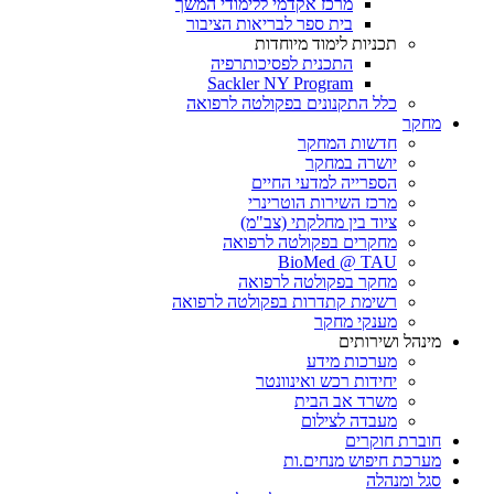
מרכז אקדמי ללימודי המשך
בית ספר לבריאות הציבור
תכניות לימוד מיוחדות
התכנית לפסיכותרפיה
Sackler NY Program
כלל התקנונים בפקולטה לרפואה
מחקר
חדשות המחקר
יושרה במחקר
הספרייה למדעי החיים
מרכז השירות הוטרינרי
ציוד בין מחלקתי (צב"מ)
מחקרים בפקולטה לרפואה
BioMed @ TAU
מחקר בפקולטה לרפואה
רשימת קתדרות בפקולטה לרפואה
מענקי מחקר
מינהל ושירותים
מערכות מידע
יחידות רכש ואינוונטר
משרד אב הבית
מעבדה לצילום
חוברת חוקרים
מערכת חיפוש מנחים.ות
סגל ומנהלה