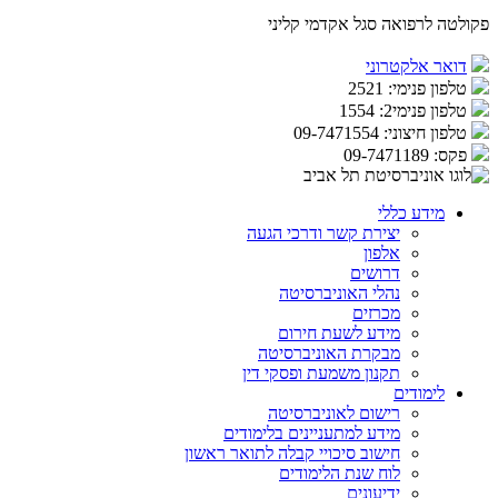
פקולטה לרפואה
סגל אקדמי קליני
דואר אלקטרוני
טלפון פנימי:
2521
טלפון פנימי2:
1554
טלפון חיצוני:
09-7471554
פקס:
09-7471189
מידע כללי
יצירת קשר ודרכי הגעה
אלפון
דרושים
נהלי האוניברסיטה
מכרזים
מידע לשעת חירום
מבקרת האוניברסיטה
תקנון משמעת ופסקי דין
לימודים
רישום לאוניברסיטה
מידע למתעניינים בלימודים
חישוב סיכויי קבלה לתואר ראשון
לוח שנת הלימודים
ידיעונים