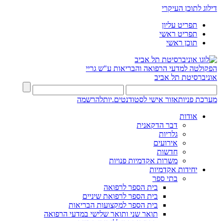
דילוג לתוכן העיקרי
תפריט עליון
תפריט ראשי
תוכן ראשי
הפקולטה למדעי הרפואה והבריאות ע"ש גריי
אוניברסיטת תל אביב
מערכת פניות
אזור אישי לסטודנטים.יות
להרשמה
אודות
דבר הדקאנית
גלריות
אירועים
חדשות
משרות אקדמיות פנויות
יחידות אקדמיות
בתי ספר
בית הספר לרפואה
בית הספר לרפואת שיניים
בית הספר למקצועות הבריאות
תואר שני ותואר שלישי במדעי הרפואה