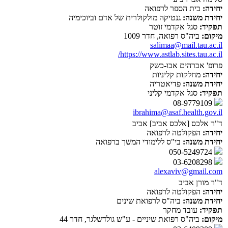
יחידה:
בית הספר לרפואה
יחידת משנה:
גנטיקה מולקולרית של אדם וביוכימיה
תפקיד:
סגל אקדמי זוטר
מיקום:
ביה"ס רפואה, חדר 1009
salimaa@mail.tau.ac.il
https://www.astlab.sites.tau.ac.il/
פרופ' אברהים אבו-כשק
יחידה:
מחלקות קליניות
יחידת משנה:
פדיאטריה
תפקיד:
סגל אקדמי קליני
08-9779109
ibrahima@asaf.health.gov.il
ד"ר אלכס [אלכס אביב] אביב
יחידה:
הפקולטה לרפואה
יחידת משנה:
בי"ס ללימודי המשך ברפואה
050-5249724
03-6208298
alexaviv@gmail.com
ד"ר מורן אביב
יחידה:
הפקולטה לרפואה
יחידת משנה:
ביה"ס לרפואת שינים
תפקיד:
עובד מחקר
מיקום:
ביה"ס רפואת שיניים - ע"ש גולדשלגר, חדר 44