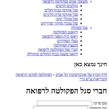
משאבי אנוש בפקולטה לרפואה
נקלטים חדשים
סגל אקדמי בבתי חולים
סגל אקדמי פרה-קליניים
סגל מנהלי תקני
סגל עובדי מחקר ופרוייקט
סגל ומנהלה
דקאנט הפקולטה
ראשי בית הספר לרפואה
בעלי תפקידים
מועצת הפקולטה
חברי סגל הפקולטה לרפואה
דקאני משנה בבתי החולים ובקהילה
הינך נמצא כאן
לדף הבית של אוניברסיטת תל אביב
»
הפקולטה למדעי הרפואה
והבריאות ע"ש גריי
חברי סגל הפקולטה לרפואה
שם פרטי:
שם משפחה: