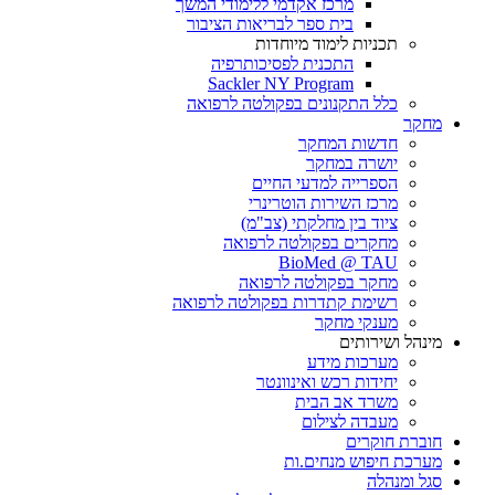
מרכז אקדמי ללימודי המשך
בית ספר לבריאות הציבור
תכניות לימוד מיוחדות
התכנית לפסיכותרפיה
Sackler NY Program
כלל התקנונים בפקולטה לרפואה
מחקר
חדשות המחקר
יושרה במחקר
הספרייה למדעי החיים
מרכז השירות הוטרינרי
ציוד בין מחלקתי (צב"מ)
מחקרים בפקולטה לרפואה
BioMed @ TAU
מחקר בפקולטה לרפואה
רשימת קתדרות בפקולטה לרפואה
מענקי מחקר
מינהל ושירותים
מערכות מידע
יחידות רכש ואינוונטר
משרד אב הבית
מעבדה לצילום
חוברת חוקרים
מערכת חיפוש מנחים.ות
סגל ומנהלה