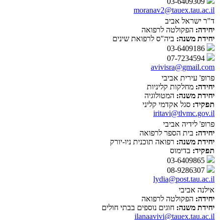
03-6409309
moranav2@tauex.tau.ac.il
ד"ר ישראל אביב
יחידה:
הפקולטה לרפואה
יחידת משנה:
ביה"ס לרפואת שינים
03-6409186
07-7234594
avivisra@gmail.com
פרופ' עירית אביבי
יחידה:
מחלקות קליניות
יחידת משנה:
המטולוגיה
תפקיד:
סגל אקדמי קליני
iritavi@tlvmc.gov.il
פרופ' לידיה אביבי
יחידה:
בית הספר לרפואה
יחידת משנה:
רפואה תוכנית ניו-יורק
תפקיד:
בדימוס
03-6409865
08-9286307
lydia@post.tau.ac.il
אילנה אביבי
יחידה:
הפקולטה לרפואה
יחידת משנה:
חוגים נוספים בבתי חולים
ilanaavivi@tauex.tau.ac.il