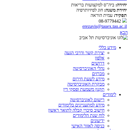
יחידה:
ביה"ס למקצועות בריאות
יחידת משנה:
חוג לפיזיותרפיה
תפקיד:
עמית הוראה
08-9779442
erezavis@tauex.tau.ac.il
הבא
מידע כללי
יצירת קשר ודרכי הגעה
אלפון
דרושים
נהלי האוניברסיטה
מכרזים
מידע לשעת חירום
מבקרת האוניברסיטה
תקנון משמעת ופסקי דין
לימודים
רישום לאוניברסיטה
מידע למתעניינים בלימודים
חישוב סיכויי קבלה לתואר ראשון
לוח שנת הלימודים
ידיעונים
כניסה לאזור האישי