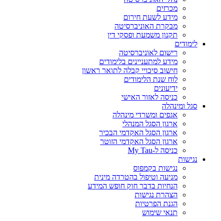
מכרזים
מידע לשעת חירום
מבקרת האוניברסיטה
תקנון משמעת ופסקי דין
לימודים
רישום לאוניברסיטה
מידע למתעניינים בלימודים
חישוב סיכויי קבלה לתואר ראשון
לוח שנת הלימודים
ידיעונים
כניסה לאזור האישי
סגל ומינהלה
אגפים ומשרדי מינהלה
ארגון הסגל המנהלי
ארגון הסגל האקדמי הבכיר
ארגון הסגל האקדמי הזוטר
כניסה ל-My Tau
נגישות
נגישות בקמפוס
מניעה וטיפול בהטרדה מינית
הנחיות בדבר חוק חופש המידע
הצהרת נגישות
הגנת הפרטיות
תנאי שימוש