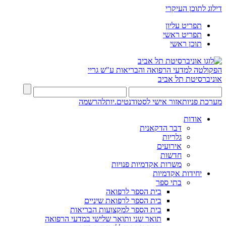
דילוג לתוכן העיקרי
תפריט עליון
תפריט ראשי
תוכן ראשי
הפקולטה למדעי הרפואה והבריאות ע"ש גריי
אוניברסיטת תל אביב
מערכת פניות
אזור אישי לסטודנטים.יות
להרשמה
אודות
דבר הדקאנית
גלריות
אירועים
חדשות
משרות אקדמיות פנויות
יחידות אקדמיות
בתי ספר
בית הספר לרפואה
בית הספר לרפואת שיניים
בית הספר למקצועות הבריאות
תואר שני ותואר שלישי במדעי הרפואה