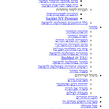
מרכז אקדמי ללימודי המשך
בית ספר לבריאות הציבור
תכניות לימוד מיוחדות
התכנית לפסיכותרפיה
Sackler NY Program
כלל התקנונים בפקולטה לרפואה
מחקר
חדשות המחקר
יושרה במחקר
הספרייה למדעי החיים
מרכז השירות הוטרינרי
ציוד בין מחלקתי (צב"מ)
מחקרים בפקולטה לרפואה
BioMed @ TAU
מחקר בפקולטה לרפואה
רשימת קתדרות בפקולטה לרפואה
מענקי מחקר
מינהל ושירותים
מערכות מידע
יחידות רכש ואינוונטר
משרד אב הבית
מעבדה לצילום
חוברת חוקרים
מערכת חיפוש מנחים.ות
סגל ומנהלה