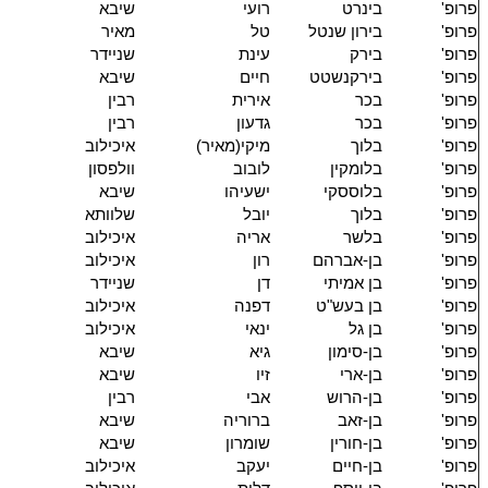
פרופ'
בינרט
רועי
שיבא
פרופ'
בירון שנטל
טל
מאיר
פרופ'
בירק
עינת
שניידר
פרופ'
בירקנשטט
חיים
שיבא
פרופ'
בכר
אירית
רבין
פרופ'
בכר
גדעון
רבין
פרופ'
בלוך
מיקי(מאיר)
איכילוב
פרופ'
בלומקין
לובוב
וולפסון
פרופ'
בלוססקי
ישעיהו
שיבא
פרופ'
בלוך
יובל
שלוותא
פרופ'
בלשר
אריה
איכילוב
פרופ'
בן-אברהם
רון
איכילוב
פרופ'
בן אמיתי
דן
שניידר
פרופ'
בן בעש"ט
דפנה
איכילוב
פרופ'
בן גל
ינאי
איכילוב
פרופ'
בן-סימון
גיא
שיבא
פרופ'
בן-ארי
זיו
שיבא
פרופ'
בן-הרוש
אבי
רבין
פרופ'
בן-זאב
ברוריה
שיבא
פרופ'
בן-חורין
שומרון
שיבא
פרופ'
בן-חיים
יעקב
איכילוב