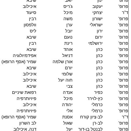
פרופ'
ינון
יואב
שיבא
פרופ'
יעקוב
ג'ריס
איכילוב
ד"ר
יצחקי
מיכל
סיעוד
פרופ'
ישורון
משה
רבין
פרופ'
ישראלי
ערן
וולפסון
פרופ'
ירון
יובל
ליס
פרופ'
ירום
נועם
שיבא
פרופ'
ירושלמי
רינת
רבין
פרופ'
כהן
אוהד
שיבא
פרופ'
כהן
דניאל
אפידמיולוגיה
פרופ'
כהן
אורן שלמה
שמיר (אסף הרופא)
פרופ'
כהן
יורם
שיבא
פרופ'
כהן
שלומי
איכילוב
פרופ'
כהן
חוה יעל
איכילוב
פרופ'
כהן
צבי
שיבא
פרופ'
כפיר
אנדה
רפואת שיניים
פרופ'
כץ-לוירר
מיכל
פיזיותרפיה
פרופ'
כרמלי
יהודה
איכילוב
פרופ'
כרמלי
אלי
פיזיותרפיה
ד"ר
לב-ציון קורח
אסנת
שמיר (אסף הרופא)
פרופ'
לב-רן
שאול
לב השרון
פרופ'
לבנטל בן-דור
יעל
דנה, איכילוב