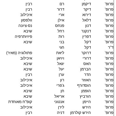
פרופ'
דיקמן
רם
רבין
פרופ'
דיקר
דרור
רבין
פרופ'
דירוא
ארי
איכילוב
פרופ'
דלאל
אילן
וולפסון
פרופ'
דנון
פנחס
נס-ציונה
פרופ'
דנקנר
רחל
שיבא
פרופ'
דפרין
רות
פיזיותרפיה
פרופ'
דקל
בני
שיבא
ד"ר
דקל
חגי
פרופ'
דרוקר
ליאת
פתולוגיה (מאיר)
פרופ'
דרורי
ויויאן
איכילוב
פרופ'
האס
יגאל
שיבא
פרופ'
הברמן
יעל
שיבא
פרופ'
הדר
ערן
רבין
פרופ'
האוזר
רון
איכילוב
פרופ'
הוסדורף
ג'פרי
איכילוב
פרופ'
הופמן
חן
שיבא
פרופ'
הורביץ
אריאל
שיבא
פרופ'
היימן
אנטוני
קופ"ח מאוחדת
פרופ'
הירש
לירן
איכילוב
פרופ'
הירש קולרמן
דניה
רבין