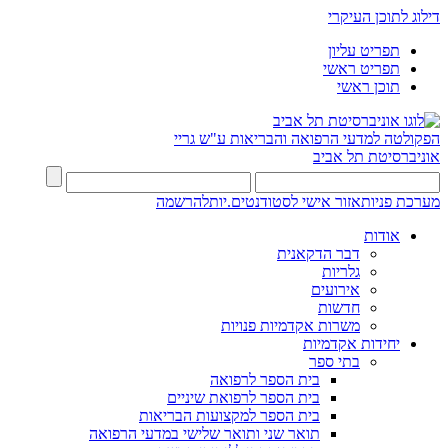
דילוג לתוכן העיקרי
תפריט עליון
תפריט ראשי
תוכן ראשי
הפקולטה למדעי הרפואה והבריאות ע"ש גריי
אוניברסיטת תל אביב
מערכת פניות
אזור אישי לסטודנטים.יות
להרשמה
אודות
דבר הדקאנית
גלריות
אירועים
חדשות
משרות אקדמיות פנויות
יחידות אקדמיות
בתי ספר
בית הספר לרפואה
בית הספר לרפואת שיניים
בית הספר למקצועות הבריאות
תואר שני ותואר שלישי במדעי הרפואה