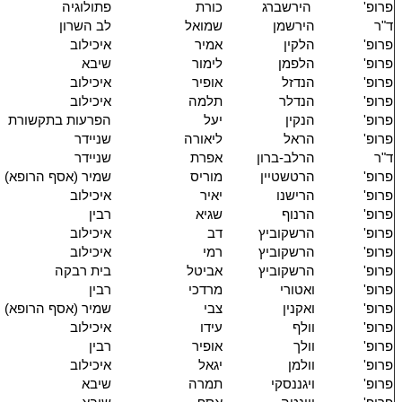
פרופ'
הירשברג
כורת
פתולוגיה
ד"ר
הירשמן
שמואל
לב השרון
פרופ'
הלקין
אמיר
איכילוב
פרופ'
הלפמן
לימור
שיבא
פרופ'
הנדזל
אופיר
איכילוב
פרופ'
הנדלר
תלמה
איכילוב
פרופ'
הנקין
יעל
הפרעות בתקשורת
פרופ'
הראל
ליאורה
שניידר
ד"ר
הרלב-ברון
אפרת
שניידר
פרופ'
הרטשטיין
מוריס
שמיר (אסף הרופא)
פרופ'
הרישנו
יאיר
איכילוב
פרופ'
הרנוף
שגיא
רבין
פרופ'
הרשקוביץ
דב
איכילוב
פרופ'
הרשקוביץ
רמי
איכילוב
פרופ'
הרשקוביץ
אביטל
בית רבקה
פרופ'
ואטורי
מרדכי
רבין
פרופ'
ואקנין
צבי
שמיר (אסף הרופא)
פרופ'
וולף
עידו
איכילוב
פרופ'
וולך
אופיר
רבין
פרופ'
וולמן
יגאל
איכילוב
פרופ'
ויגננסקי
תמרה
שיבא