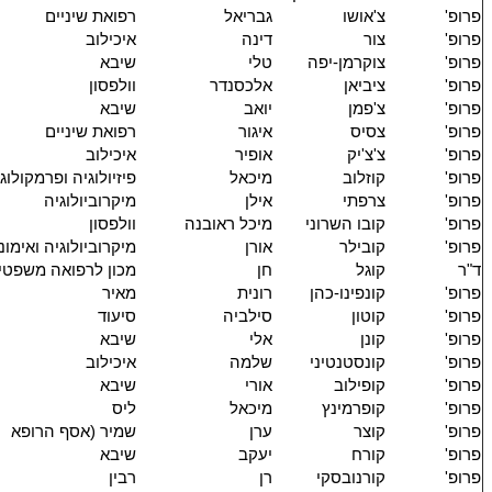
פרופ'
צ'אושו
גבריאל
רפואת שיניים
פרופ'
צור
דינה
איכילוב
פרופ'
צוקרמן-יפה
טלי
שיבא
פרופ'
ציביאן
אלכסנדר
וולפסון
פרופ'
צ'פמן
יואב
שיבא
פרופ'
צסיס
איגור
רפואת שיניים
פרופ'
צ'צ'יק
אופיר
איכילוב
פרופ'
קוזלוב
מיכאל
פיזיולוגיה ופרמקולוג
פרופ'
צרפתי
אילן
מיקרוביולוגיה
פרופ'
קובו השרוני
מיכל ראובנה
וולפסון
פרופ'
קובילר
אורן
מיקרוביולוגיה ואימונ
ד"ר
קוגל
חן
מכון לרפואה משפטי
פרופ'
קונפינו-כהן
רונית
מאיר
פרופ'
קוטון
סילביה
סיעוד
פרופ'
קונן
אלי
שיבא
פרופ'
קונסטנטיני
שלמה
איכילוב
פרופ'
קופילוב
אורי
שיבא
פרופ'
קופרמינץ
מיכאל
ליס
פרופ'
קוצר
ערן
שמיר (אסף הרופא
פרופ'
קורח
יעקב
שיבא
פרופ'
קורנובסקי
רן
רבין