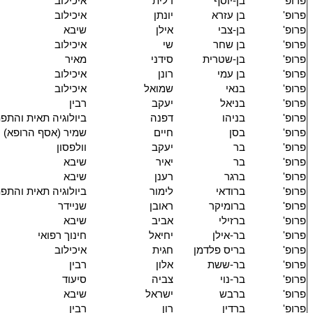
פרופ'
בן-יוסף
דלית
איכילוב
פרופ'
בן עזרא
יונתן
איכילוב
פרופ'
בן-צבי
אילן
שיבא
פרופ'
בן שחר
שי
איכילוב
פרופ'
בן-שטרית
סידני
מאיר
פרופ'
בן עמי
רונן
איכילוב
פרופ'
בנאי
שמואל
איכילוב
פרופ'
בניאל
יעקב
רבין
פרופ'
בניהו
דפנה
ביולוגיה תאית והתפ
פרופ'
בסן
חיים
שמיר (אסף הרופא)
פרופ'
בר
יעקב
וולפסון
פרופ'
בר
יאיר
שיבא
פרופ'
ברגר
רענן
שיבא
פרופ'
ברודאי
לימור
ביולוגיה תאית והתפ
פרופ'
ברומיקר
ראובן
שניידר
פרופ'
ברזילי
אביב
שיבא
פרופ'
בר-אילן
יחיאל
חינוך רפואי
פרופ'
בריס פלדמן
חגית
איכילוב
פרופ'
בר-ששת
אלון
רבין
פרופ'
בר-נוי
צביה
סיעוד
פרופ'
ברבש
ישראל
שיבא
פרופ'
ברדין
רון
רבין