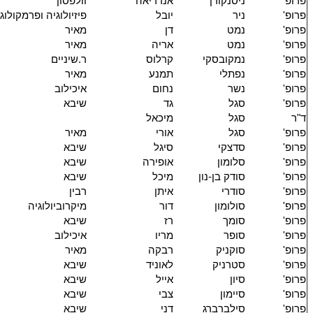
פרופ'
ניסנקורן
אנדריאה
וולפסון
פרופ'
ניר
יובל
פיזיולוגיה ופרמקולוג
פרופ'
נמט
דן
מאיר
פרופ'
נמט
אריה
מאיר
פרופ'
נמקובסקי
קרלוס
ר.שיניים
פרופ'
נפתלי
תמנע
מאיר
פרופ'
נשר
נחום
איכילוב
פרופ'
סגל
גד
שיבא
ד"ר
סגל
מיכאל
פרופ'
סגל
אורי
מאיר
פרופ'
סדצקי
סיגל
שיבא
פרופ'
סלומון
אופירה
שיבא
פרופ'
סודק בן-נון
מיכל
שיבא
פרופ'
סודרי
איתן
רבין
פרופ'
סולומון
דור
מיקרוביולוגיה
פרופ'
סומך
רז
שיבא
פרופ'
סופר
מריו
איכילוב
פרופ'
סוקניק
רבקה
מאיר
פרופ'
סטרניק
לאוניד
שיבא
פרופ'
סיון
אייל
שיבא
פרופ'
סיימון
צבי
שיבא
פרופ'
סילברברג
דני
שיבא