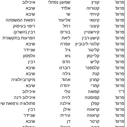
פרופ'
קורץ
שמעון נפתלי
איכילוב
פרופ'
קטורזה
אלדד
שיבא
פרופ'
קיויתי
שי
שיבא
פרופ'
קיטאי
אליעזר
רפואת המשפחה
פרופ'
קיצוני
רחל
ריפוי בעיסוק
פרופ'
קירשטיין
בוריס
רבין (השרון)
פרופ'
קישון-רבין
ליאת
הפרעות בתקשורת
פרופ'
קלטר-ליבוביץ
עפרה
שיבא
פרופ'
קלינגר
גיל
שניידר
פרופ'
קליינמן
גיא
וולפסון
פרופ'
קליש
הדס
רבין
פרופ'
קלמפנר
רוברט
שיבא
פרופ'
קנת
גילה
שיבא
פרופ'
קמרון
אהוד
מיקרוביולוגיה
פרופ'
קמרי
יהודה
שיבא
ד"ר
קפואה
טלי
איכילוב
פרופ'
קפוסטה
ליויה
איכילוב-דנה
פרופ'
קפלן
אילנה
פתולוגיה ורפואת שינ
פרופ'
קראוזה
אילן
רבין
פרופ'
קראוזה
עירית
שניידר
פרופ'
קרטר
דן
שיבא