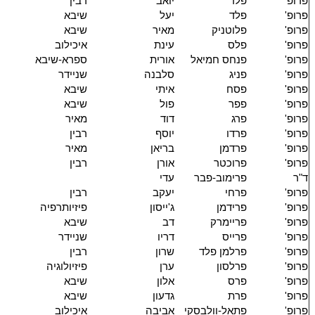
פרופ'
פלד
יואב
רבין
פרופ'
פלד
יעל
שיבא
פרופ'
פלוטניק
מאיר
שיבא
פרופ'
פלס
עינת
איכילוב
פרופ'
פנחס חמיאל
אורית
ספרא-שיבא
פרופ'
פניג
סלבנה
שניידר
פרופ'
פסח
איתי
שיבא
פרופ'
פפר
פול
שיבא
פרופ'
פרג
דוד
מאיר
פרופ'
פרדו
יוסף
רבין
פרופ'
פרדמן
בריאן
מאיר
פרופ'
פרוכטר
אורן
רבין
ד"ר
פרימוב-פבר
עדי
פרופ'
פרחי
יעקב
רבין
פרופ'
פרידמן
ג'ייסון
פיזיותרפיה
פרופ'
פריימרק
דב
שיבא
פרופ'
פרייס
דריו
שניידר
פרופ'
פרלמן פלד
שרון
רבין
פרופ'
פרלסון
ערן
פיזיולוגיה
פרופ'
פרס
אלון
שיבא
פרופ'
פרת
גדעון
שיבא
פרופ'
פתאל-וולבסקי
אביבה
איכילוב