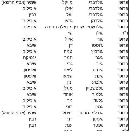
פרופ'
גולדברג
מייקל
שמיר (אסף הרופא)
פרופ'
גולדברג
אילן
איכילוב
פרופ'
גולדברג
יעל
רבין
פרופ'
גולדמן
גדעון
איכילוב
פרופ'
גולדשטיין-שוורץ
מיכאלה בהירה
איכילוב
ד"ר
גולן
שי
פרופ'
גור
אייל
איכילוב
פרופ'
ג'וסטו
דן
שיבא
פרופ'
גורביץ
טניה
איכילוב
פרופ'
גיגר
תמר
גנטיקה
פרופ'
גייר
גבי
שיבא
פרופ'
גינדס
ליאת
וולפסון
פרופ'
גינת
שמעון
וולפסון
פרופ'
גלבוע
ינון
שיבא
פרופ'
גלטשטיין
מיגל
איכילוב
פרופ'
גלמור
אוהד
שיבא
פרופ'
גלעדי
ניר
איכילוב
פרופ'
גמזו
רוני
איכילוב
פרופ'
גנדלמן-מרטון
רויטל
שמיר (אסף הרופא)
פרופ'
געתון
דני
רבין
פרופ'
גפטר
ענת
רבין