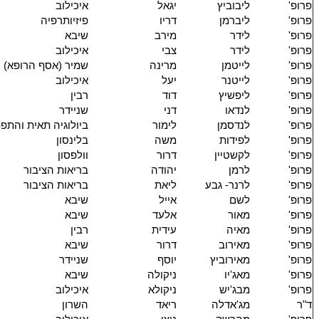
פרופ'
ליבוביץ
יגאל
איכילוב
פרופ'
ליברמן
דריו
פיזיותרפיה
פרופ'
לידר
מירב
שיבא
פרופ'
לידר
צבי
איכילוב
פרופ'
לייטמן
מרינה
שמיר (אסף הרופא)
פרופ'
לייטנר
יעל
איכילוב
פרופ'
ליפשיץ
דוד
רבין
פרופ'
לנדאו
דני
שניידר
פרופ'
לנדסמן
לימור
ביולוגיה תאית והתפ
פרופ'
לפידות
משה
בלינסון
פרופ'
לקשטיין
דרור
וולפסון
פרופ'
לרמן
יהודה
בריאות הציבור
פרופ'
לרנר- גבע
ליאת
בריאות הציבור
פרופ'
לשם
אייל
שיבא
פרופ'
מאור
אלעד
שיבא
פרופ'
מאיה
עידית
רבין
פרופ'
מאירוב
דרור
שיבא
פרופ'
מאירוביץ
יוסף
שניידר
פרופ'
מאג'יו
ניקולה
שיבא
פרופ'
מבג'יש
ניקולא
איכילוב
ד"ר
מג'אדלה
ריאד
השרון