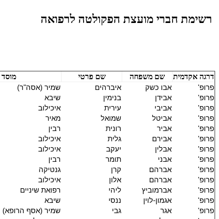
רשימת חברי מועצת הפקולטה לרפואה
דרגה אקדמית
שם משפחה
שם פרטי
מוסד 
פרופ'
אבו כשק
איברהים
שמיר (אסה"ר)
פרופ'
אבידן
בנימין
שיבא
פרופ'
אביבי
עירית
איכילוב
פרופ'
אביטל
שמואל
מאיר
פרופ'
אביר
רונית
רבין
פרופ'
אבירם
גלית
איכילוב
פרופ'
אבלין
יעקב
איכילוב
פרופ'
אבני
תומר
רבין
פרופ'
אברהם
קרן
גנטיקה
פרופ'
אברהם
אלון
איכילוב
פרופ'
אברמוביץ
ליהי
רפואת שיניים
פרופ'
אגמון-לוין
ננסי
שיבא
פרופ'
אגר
גבי
שמיר (אסף הרופא)