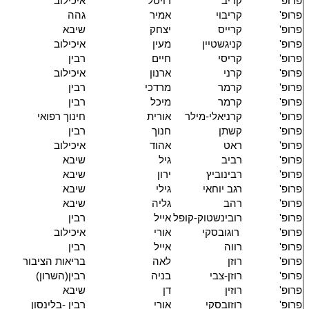
פרופ'
קריב
רויטל
איכילוב
פרופ'
קריבוי
אמיר
גהה
פרופ'
קרייס
יצחק
שיבא
פרופ'
קניגשטיין
מעין
איכילוב
פרופ'
קריסי
חיים
רבין
פרופ'
קרני
ארנון
איכילוב
פרופ'
קרמר
מרדכי
רבין
פרופ'
קרמר
מיכל
רבין
פרופ'
קרניאלי-מילר
אורית
חינוך רפואי
פרופ'
קשתן
חנוך
רבין
פרופ'
ראט
אהוד
איכילוב
פרופ'
רביב
גיל
שיבא
פרופ'
רבינוביץ
ירון
שיבא
פרופ'
רגב יוחאי
גילי
שיבא
פרופ'
רהב
גליה
שיבא
פרופ'
רובינשטוק-קופל
אייל
רבין
פרופ'
רוגובסקי
אורי
איכילוב
פרופ'
רווה
אייל
רבין
פרופ'
רוזן
לאה
בריאות הציבור
פרופ'
רוזן-צבי
בניה
רבין(השרון)
פרופ'
רוזין
דן
שיבא
פרופ'
רוזובסקי
אורי
רבין -בלינסון