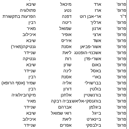
פרופ'
ארד
מיכאל
שיבא
פרופ'
ארז
נטע
פתולוגיה
ד"ר
ארי-אבן רוט
דפנה
הפרעות בתקשורת
פרופ'
ארליך
ריטה
רבין
פרופ'
ארנון
שמואל
מאיר
פרופ'
ארצי
אופיר
איכילוב
פרופ'
אשד
איריס
שיבא
פרופ'
אשור-פביאן
אסנת
גנטיקה(מאיר)
פרופ'
אשכנזי-הופנונג
ליאת
שניידר
פרופ'
אשרי-פדן
רות
גנטיקה
פרופ'
באום
שרון
שיבא
פרופ'
באסל
לינה
שניידר
פרופ'
בארי
אסנת
רבין
פרופ'
בברשוילי
אליה
שמיר (אסף הרופא)
פרופ'
בולטין
דורון
רבין
פרופ'
בורנשטיין
אלחנן
מיקרוביולוגיה
פרופ'
בורגנסקי-אליאש
צביה רבקה
מאיר
פרופ'
ביגלמן
אברהם
שניידר
פרופ'
בייגל
רואי שמואל
שיבא
פרופ'
ביינארט
ליאת
איכילוב
פרופ'
בילבסקי
אפרים
שניידר