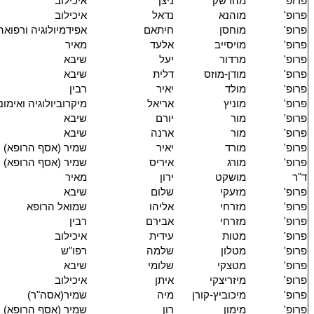
פרופ'
מהרשק
ניצן
איכילוב
פרופ'
מוהנא
נדאל
איכילוב
פרופ'
מוחסן
חיתאם
אפידמיולוגיה ורפואה
פרופ'
מויסייב
אלעד
מאיר
פרופ'
מרדור
יעל
שיבא
פרופ'
מודן-מוזס
דלית
שיבא
פרופ'
מולד
יאיר
רבין
פרופ'
מוניץ
אריאל
מיקרוביולוגיה ואימונ
פרופ'
מור
יורם
שיבא
פרופ'
מור
ארנה
שיבא
פרופ'
מורד
יאיר
שמיר (אסף הרופא)
פרופ'
מורג
איריס
שמיר (אסף הרופא)
ד"ר
מושקט
ירון
מאיר
פרופ'
מזעקי
שלום
שיבא
פרופ'
מזרחי
אליהו
שמואל הרופא
פרופ'
מזרחי
אבירם
רבין
פרופ'
מטות
עידית
איכילוב
פרופ'
מטלון
שלמה
רפו"ש
פרופ'
מטצקי
שלומי
שיבא
פרופ'
מיזריצקי
איתן
איכילוב
פרופ'
מיכוביץ-קורן
מיה
שמיר(אסה"ר)
פרופ'
מימון
רון
שמיר (אסף הרופא)