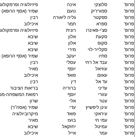
פרופ'
סלוצקי
אינה
פיזיולוגיה ופרמקולוג
פרופ'
סמורז'יק
נועם
שמיר (אסף הרופא)
פרופ'
ספקטר
גליה ליאורה
רבין
פרופ'
ספרא
תמר
איכילוב
פרופ'
סצ'י-פאינרו
רונית
פיזיולוגיה ופרמקולוג
פרופ'
סקעת
אלון
שיבא
פרופ'
סקופ
אלון
שיבא
פרופ'
סקלייר-לוי
מירי
שיבא
פרופ'
סתיו
יעקב
שמיר (אסף הרופא)
פרופ'
עבד אל רחי
עסלי
רבין
פרופ'
עוזיאל
יוסף
מאיר
פרופ'
עאזם
פואד
איכילוב
פרופ'
עד אל
דין
רבין
פרופ'
עדיני
ברוריה
בריאות הציבור
פרופ'
עזורי
יוסף
רפואת המשפחה-מכב
פרופ'
עטר
אלי
שרון
פרופ'
עינן ליפשיץ
עדי
שמיר (אסה"ר)
פרופ'
עיראקי
פואד
מיקרוביולוגיה
פרופ'
עמי חי
בועז
מאיר
פרופ'
עמיטל
יחזקאל
שיבא
פרופ'
עמר
אייל
איכילוב