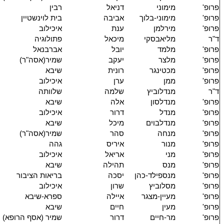
פרופ'
מימוני
דניאל
רבין
פרופ'
מימוני-בלוך
אביבה
בית לוינשטיין
פרופ'
מירלמן
ענת
איכילוב
ד"ר
מליאבסקי
מיכאל
פתולוגיה
פרופ'
מלמד
יובל
אברבנאל
פרופ'
מלצר
יעקב
שמיר(אסה"ר)
פרופ'
מכטינגר
רונית
שיבא
פרופ'
ממן
ערן
איכילוב
ד"ר
מנדלוביץ
שלמה
שלוותה
פרופ'
מנדלסון
אלה
שיבא
פרופ'
מנדל
דרור
איכילוב
פרופ'
מנדלבוים
מיכל
שיבא
פרופ'
מנחה
סהר
שמיר(אסה"ר)
פרופ'
מנור
איריס
גהה
פרופ'
מני
אריאל
איכילוב
פרופ'
מנס
תהילה
שיבא
פרופ'
מנספילד-כהן
יסכה
בריאות הציבור
פרופ'
מסלוביץ
שרון
איכילוב
פרופ'
מעיין-מצגר
איילה
ספרא-שיבא
פרופ'
מעין
חיים
שיבא
פרופ'
מר-חיים
דרור
שמיר (אסף הרופא)