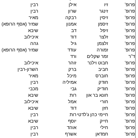
פרופ'
זיו
אילן
רבין
פרופ'
זינגר
שרון
רבין
פרופ'
זיסין
רבקה
מאיר
פרופ'
זיסמן
אמנון
שמיר (אסף הרופא)
פרופ'
זיפל
דב
שיבא
פרופ'
זלצר
דוד
איכילוב
פרופ'
זלצמן
גיל
גהה
פרופ'
זמורה
עודד
שמיר (אסף הרופא)
ד"ר
זמר שקלים
ורד
פרופ'
חבוט וילנר
זוהר
איכילוב
פרופ'
חביב
ברק
השרון-רבין
פרופ'
חוברס
מיכל
מאיר
פרופ'
חודק
אמיליה
רבין
פרופ'
חודיק
גבי
מכבי
פרופ'
חונא בר און
רות
שיבא
פרופ'
חורי
אמל
איכילוב
פרופ'
חזן
דוד
שיבא
פרופ'
חיימי כהן ג'לדטי
רות
רבין
פרופ'
חייק
יוסף
שיבא
פרופ'
חילי
אוהד
רבין
פרופ'
חמדאן
אשרף
רבין