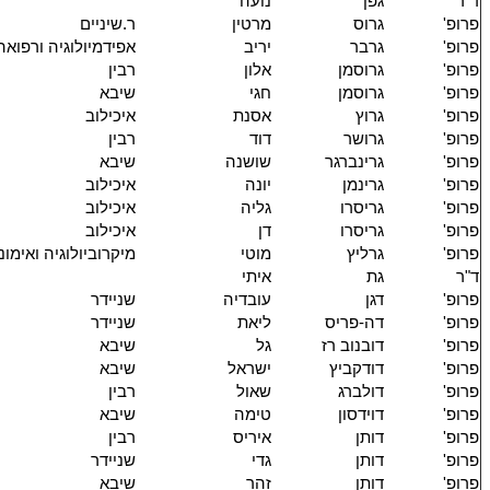
ד"ר
גפן
נועה
פרופ'
גרוס
מרטין
ר.שיניים
פרופ'
גרבר
יריב
אפידמיולוגיה ורפואה
פרופ'
גרוסמן
אלון
רבין
פרופ'
גרוסמן
חגי
שיבא
פרופ'
גרוץ
אסנת
איכילוב
פרופ'
גרושר
דוד
רבין
פרופ'
גרינברגר
שושנה
שיבא
פרופ'
גרינמן
יונה
איכילוב
פרופ'
גריסרו
גליה
איכילוב
פרופ'
גריסרו
דן
איכילוב
פרופ'
גרליץ
מוטי
מיקרוביולוגיה ואימונ
ד"ר
גת
איתי
פרופ'
דגן
עובדיה
שניידר
פרופ'
דה-פריס
ליאת
שניידר
פרופ'
דובנוב רז
גל
שיבא
פרופ'
דודקביץ
ישראל
שיבא
פרופ'
דולברג
שאול
רבין
פרופ'
דוידסון
טימה
שיבא
פרופ'
דותן
איריס
רבין
פרופ'
דותן
גדי
שניידר
פרופ'
דותן
זהר
שיבא