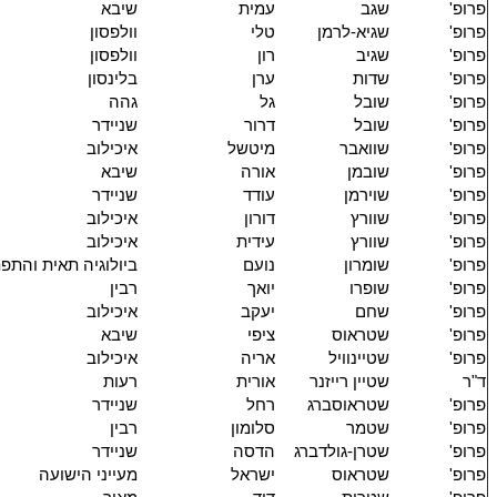
פרופ'
שגב
עמית
שיבא
פרופ'
שגיא-לרמן
טלי
וולפסון
פרופ'
שגיב
רון
וולפסון
פרופ'
שדות
ערן
בלינסון
פרופ'
שובל
גל
גהה
פרופ'
שובל
דרור
שניידר
פרופ'
שוואבר
מיטשל
איכילוב
פרופ'
שובמן
אורה
שיבא
פרופ'
שוירמן
עודד
שניידר
פרופ'
שוורץ
דורון
איכילוב
פרופ'
שוורץ
עידית
איכילוב
פרופ'
שומרון
נועם
ביולוגיה תאית והתפ
פרופ'
שופרו
יואך
רבין
פרופ'
שחם
יעקב
איכילוב
פרופ'
שטראוס
ציפי
שיבא
פרופ'
שטיינוויל
אריה
איכילוב
ד"ר
שטיין רייזנר
אורית
רעות
פרופ'
שטראוסברג
רחל
שניידר
פרופ'
שטמר
סלומון
רבין
פרופ'
שטרן-גולדברג
הדסה
שניידר
פרופ'
שטראוס
ישראל
מעייני הישועה