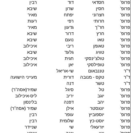
פרופ'
חסדאי
דוד
רבין
פרופ'
חסין
שרון
שיבא
פרופ'
חצרוני
יפתח
מאיר
פרופ'
חרותי
רפי
רעות
פרופ'
חר"ך
גדעון
מאיר
פרופ'
חרץ
דרור
שיבא
פרופ'
טאו
נועם
שיבא
פרופ'
טאומן
ריבי
איכילוב
פרופ'
טוויג
גלעד
שיבא
פרופ'
טולצ'ינסקי
חגית
איכילוב
פרופ'
טופילסקי
יאן
איכילוב
ד"ר
טננבאום
שי-אריאל
ד"ר
טקס - מנובה
דורית
מעייני הישועה
ד"ר
טשר
דנה
פרופ'
טל
סיגל
שמיר(אסה"ר)
פרופ'
יוגב
יריב
ליס-איכילוב
פרופ'
יהב
דפנה
בלינסון
פרופ'
יונגסטר
אילן
שמיר (אסה"ר)
פרופ'
יוספוביץ
עופר
רבין
פרופ'
יוסט-כץ
שלומית
רבין
פרופ'
יזרעאלי
שי
שניידר