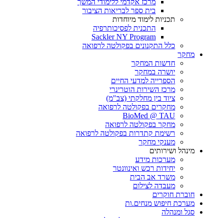
מרכז אקדמי ללימודי המשך
בית ספר לבריאות הציבור
תכניות לימוד מיוחדות
התכנית לפסיכותרפיה
Sackler NY Program
כלל התקנונים בפקולטה לרפואה
מחקר
חדשות המחקר
יושרה במחקר
הספרייה למדעי החיים
מרכז השירות הוטרינרי
ציוד בין מחלקתי (צב"מ)
מחקרים בפקולטה לרפואה
BioMed @ TAU
מחקר בפקולטה לרפואה
רשימת קתדרות בפקולטה לרפואה
מענקי מחקר
מינהל ושירותים
מערכות מידע
יחידות רכש ואינוונטר
משרד אב הבית
מעבדה לצילום
חוברת חוקרים
מערכת חיפוש מנחים.ות
סגל ומנהלה