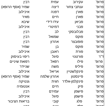
פרופ'
עקירוב
עמית
רבין
פרופ'
ענתבי צחור
דיצה
שמיר (אסף הרופא)
פרופ'
פארן
דפנה
איכילוב
פרופ'
פארן
חיים
מאיר
פרופ'
פביאן
עידו דידי
שיבא
פרופ'
פבני
דמיטרי
איכילוב
פרופ'
פבלובסקי
לב
רבין
פרופ'
פוקס
שמואל
רבין
פרופ'
פופובצר
אהרון
רבין
פרופ'
פוקס
בן
שמיר
פרופ'
פורת
ראובן
איכילוב
ד"ר
פורטנוי
סיגל
ריפוי בעיסוק
פרופ'
פילו
רפאל
רפואת שיניים
פרופ'
פיליפ
משה
שניידר
פרופ'
פינקלשטיין
אריאל
איכילוב
פרופ'
פיינסטון
אהרון שלמה
שמיר (אסף הרופא)
פרופ'
פינקלמן-אלדר
חגית
גנטיקה
פרופ'
פיק
חיים
אנטומיה
פרופ'
פישמן
עמירם
רבין
פרופ'
פישמן
סיגל
איכילוב
פרופ'
פלג
קובי
בריאות הציבור