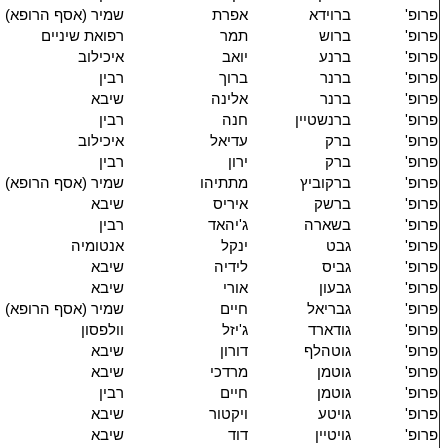
פרופ'
ברוידא
אפרת
שמיר (אסף הרופא)
פרופ'
ברוש
תמר
רפואת שיניים
פרופ'
ברנע
יואב
איכילוב
פרופ'
ברנר
ברוך
רבין
פרופ'
ברנר
אלינה
שיבא
פרופ'
ברנשטיין
חנה
רבין
פרופ'
ברק
עדיאל
איכילוב
פרופ'
ברק
ירון
רבין
פרופ'
ברקוביץ
מתתיהו
שמיר (אסף הרופא)
פרופ'
ברשק
איריס
שיבא
פרופ'
בשארה
ג'יהאד
רבין
פרופ'
גבט
ינקל
אנטומיה
פרופ'
גביס
לידיה
שיבא
פרופ'
גבעון
אורי
שיבא
פרופ'
גבריאל
חיים
שמיר (אסף הרופא)
פרופ'
גודארד
ג'יזל
וולפסון
פרופ'
גוטהלף
דורון
שיבא
פרופ'
גוטמן
מרדכי
שיבא
פרופ'
גוטמן
חיים
רבין
פרופ'
גויטע
ויקטור
שיבא
פרופ'
גויטיין
דוד
שיבא