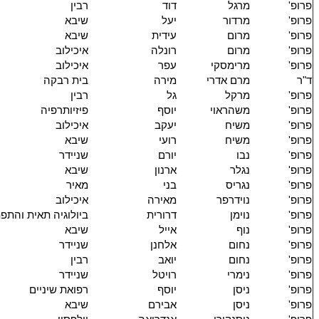
פרופ'
מרגל
דוד
רבין
פרופ'
מרדור
יעל
שיבא
פרופ'
מרום
עידית
שיבא
פרופ'
מרום
רונלה
איכילוב
פרופ'
מרימסקי
עפר
איכילוב
ד"ר
מרם אדרי
מירה
בית רבקה
פרופ'
מרקל
גל
רבין
פרופ'
משהראוי
יוסף
פיזיותרפיה
פרופ'
משיח
יעקב
איכילוב
פרופ'
משיח
רועי
שיבא
פרופ'
נבו
יורם
שניידר
פרופ'
נגלר
ארנון
שיבא
פרופ'
נגריס
בני
מאיר
פרופ'
נוידרפר
מאירה
איכילוב
פרופ'
נוימן
דרורית
ביולוגיה תאית והתפ
פרופ'
נוף
אייל
שיבא
פרופ'
נחום
אלחנן
שניידר
פרופ'
נחום
יואב
רבין
פרופ'
נימרי
רויטל
שניידר
פרופ'
ניסן
יוסף
רפואת שיניים
פרופ'
ניסן
אבירם
שיבא