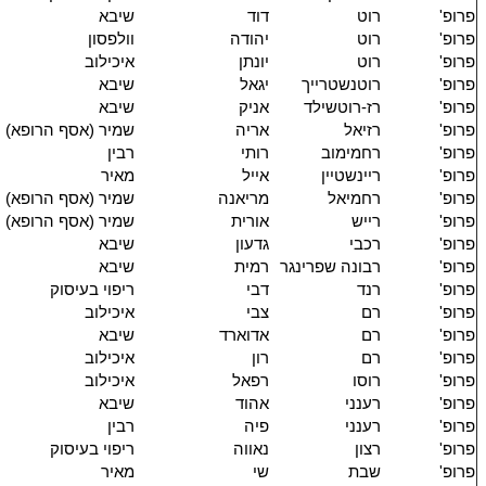
פרופ'
רוט
דוד
שיבא
פרופ'
רוט
יהודה
וולפסון
פרופ'
רוט
יונתן
איכילוב
פרופ'
רוטנשטרייך
יגאל
שיבא
פרופ'
רז-רוטשילד
אניק
שיבא
פרופ'
רזיאל
אריה
שמיר (אסף הרופא)
פרופ'
רחמימוב
רותי
רבין
פרופ'
ריינשטיין
אייל
מאיר
פרופ'
רחמיאל
מריאנה
שמיר (אסף הרופא)
פרופ'
רייש
אורית
שמיר (אסף הרופא)
פרופ'
רכבי
גדעון
שיבא
פרופ'
רבונה שפרינגר
רמית
שיבא
פרופ'
רנד
דבי
ריפוי בעיסוק
פרופ'
רם
צבי
איכילוב
פרופ'
רם
אדוארד
שיבא
פרופ'
רם
רון
איכילוב
פרופ'
רוסו
רפאל
איכילוב
פרופ'
רענני
אהוד
שיבא
פרופ'
רענני
פיה
רבין
פרופ'
רצון
נאווה
ריפוי בעיסוק
פרופ'
שבת
שי
מאיר