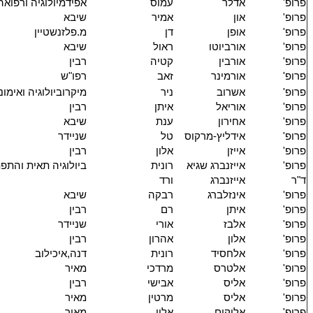
פרופ'
אדלר
עמוס
אפידמיולוגיה ורפואה
פרופ'
און
אמיר
שיבא
פרופ'
אופן
דן
מ.פלזנשטיין
פרופ'
אורביוטו
ראול
שיבא
פרופ'
אורבין
קטיה
רבין
פרופ'
אורמינר
זאב
רפו"ש
פרופ'
אשרוב
ניר
מיקרוביולוגיה ואימונ
פרופ'
אוריאל
איתן
רבין
פרופ'
אחירון
ענת
שיבא
פרופ'
אידליץ-מרקוס
טל
שניידר
פרופ'
אייזן
אלון
רבין
פרופ'
אייזנברג שגיא
רונית
ביולוגיה תאית והתפ
ד"ר
אייזנברג
ורד
פרופ'
אינזלברג
רבקה
שיבא
פרופ'
איתן
רם
רבין
פרופ'
אלבז
אורי
שניידר
פרופ'
אלון
אהרון
רבין
פרופ'
אלחסיד
רונית
דנה,איכילוב
פרופ'
אלטרס
מרדכי
מאיר
פרופ'
אליס
אבישי
רבין
פרופ'
אליס
מרטין
מאיר
פרופ'
אליקים
אלון
מאיר