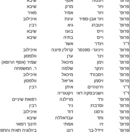
פרופ'
ויונטה
אסף
שיבא
פרופ'
ויזר
מרק
שיבא
פרופ'
ויזר
אמיר
מאיר
פרופ'
ויזר אבן-ספיר
עינת
איכילוב
פרופ'
ויטברג
גיא
רבין
פרופ'
וייס
בועז
שיבא
פרופ'
וייס
בתיה
שיבא
ד"ר
וינדר
אשר
פרופ'
וייניגר- ספנסר
קרולין פיונה
איכילוב
פרופ'
וינר
ערן
וולפסון
פרופ'
וימן
מיכאל
שמיר (אסף הרופא)
פרופ'
וינקר
שלמה
ר. המשפחה
פרופ'
ויסבורד
מיכאל
איכילוב
פרופ'
ויסמן
אריאל
וולפסון
ד"ר
וירטהיים
איתן
רבין
ד"ר
וישניבסקה דאי
ויקטוריה
פרופ'
ורד
מרילנה
רפואת שיניים
פרופ'
וסרברג
ניר
רבין
פרופ'
ורסנו
דוד
איכילוב
פרופ'
ותד
עבדאללה
שיבא
פרופ'
זיו
אמתי
חינוך רפואי
פרופ'
זיידל-בר
רונן
ביולוגיה תאית והתפ