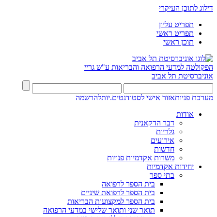
דילוג לתוכן העיקרי
תפריט עליון
תפריט ראשי
תוכן ראשי
הפקולטה למדעי הרפואה והבריאות ע"ש גריי
אוניברסיטת תל אביב
מערכת פניות
אזור אישי לסטודנטים.יות
להרשמה
אודות
דבר הדקאנית
גלריות
אירועים
חדשות
משרות אקדמיות פנויות
יחידות אקדמיות
בתי ספר
בית הספר לרפואה
בית הספר לרפואת שיניים
בית הספר למקצועות הבריאות
תואר שני ותואר שלישי במדעי הרפואה