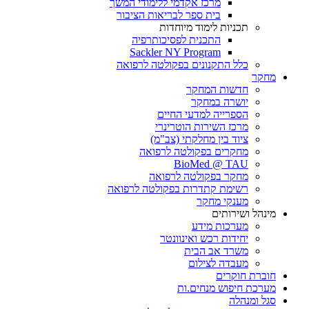
מרכז אקדמי ללימודי המשך
בית ספר לבריאות הציבור
תכניות לימוד מיוחדות
התכנית לפסיכותרפיה
Sackler NY Program
כלל התקנונים בפקולטה לרפואה
מחקר
חדשות המחקר
יושרה במחקר
הספרייה למדעי החיים
מרכז השירות הוטרינרי
ציוד בין מחלקתי (צב"מ)
מחקרים בפקולטה לרפואה
BioMed @ TAU
מחקר בפקולטה לרפואה
רשימת קתדרות בפקולטה לרפואה
מענקי מחקר
מינהל ושירותים
מערכות מידע
יחידות רכש ואינוונטר
משרד אב הבית
מעבדה לצילום
חוברת חוקרים
מערכת חיפוש מנחים.ות
סגל ומנהלה