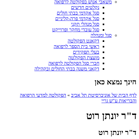
משאבי אנוש בפקולטה לרפואה
נקלטים חדשים
סגל אקדמי בבתי חולים
סגל אקדמי פרה-קליניים
סגל מנהלי תקני
סגל עובדי מחקר ופרוייקט
סגל ומנהלה
דקאנט הפקולטה
ראשי בית הספר לרפואה
בעלי תפקידים
מועצת הפקולטה
חברי סגל הפקולטה לרפואה
דקאני משנה בבתי החולים ובקהילה
הינך נמצא כאן
לדף הבית של אוניברסיטת תל אביב
»
הפקולטה למדעי הרפואה
והבריאות ע"ש גריי
ד"ר יונתן רוט
ד"ר יונתן רוט