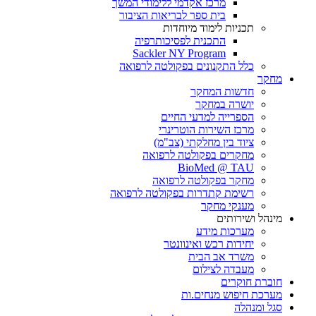
מרכז אקדמי ללימודי המשך
בית ספר לבריאות הציבור
תכניות לימוד מיוחדות
התכנית לפסיכותרפיה
Sackler NY Program
כלל התקנונים בפקולטה לרפואה
מחקר
חדשות המחקר
יושרה במחקר
הספרייה למדעי החיים
מרכז השירות הוטרינרי
ציוד בין מחלקתי (צב"מ)
מחקרים בפקולטה לרפואה
BioMed @ TAU
מחקר בפקולטה לרפואה
רשימת קתדרות בפקולטה לרפואה
מענקי מחקר
מינהל ושירותים
מערכות מידע
יחידות רכש ואינוונטר
משרד אב הבית
מעבדה לצילום
חוברת חוקרים
מערכת חיפוש מנחים.ות
סגל ומנהלה