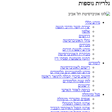
גלריות נוספות
מידע כללי
יצירת קשר ודרכי הגעה
אלפון
דרושים
נהלי האוניברסיטה
מכרזים
מידע לשעת חירום
מבקרת האוניברסיטה
תקנון משמעת ופסקי דין
לימודים
רישום לאוניברסיטה
מידע למתעניינים בלימודים
חישוב סיכויי קבלה לתואר ראשון
לוח שנת הלימודים
ידיעונים
כניסה לאזור האישי
סגל ומינהלה
אגפים ומשרדי מינהלה
ארגון הסגל המנהלי
ארגון הסגל האקדמי הבכיר