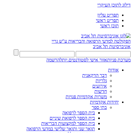
דילוג לתוכן העיקרי
תפריט עליון
תפריט ראשי
תוכן ראשי
הפקולטה למדעי הרפואה והבריאות ע"ש גריי
אוניברסיטת תל אביב
מערכת פניות
אזור אישי לסטודנטים.יות
להרשמה
אודות
דבר הדקאנית
גלריות
אירועים
חדשות
משרות אקדמיות פנויות
יחידות אקדמיות
בתי ספר
בית הספר לרפואה
בית הספר לרפואת שיניים
בית הספר למקצועות הבריאות
תואר שני ותואר שלישי במדעי הרפואה