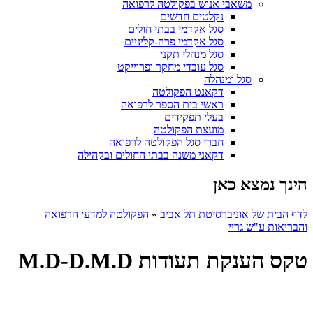
משאבי אנוש בפקולטה לרפואה
נקלטים חדשים
סגל אקדמי בבתי חולים
סגל אקדמי פרה-קליניים
סגל מנהלי תקני
סגל עובדי מחקר ופרוייקט
סגל ומנהלה
דקאנט הפקולטה
ראשי בית הספר לרפואה
בעלי תפקידים
מועצת הפקולטה
חברי סגל הפקולטה לרפואה
דקאני משנה בבתי החולים ובקהילה
הינך נמצא כאן
לדף הבית של אוניברסיטת תל אביב
»
הפקולטה למדעי הרפואה
והבריאות ע"ש גריי
טקס הענקת תעודות M.D-D.M.D