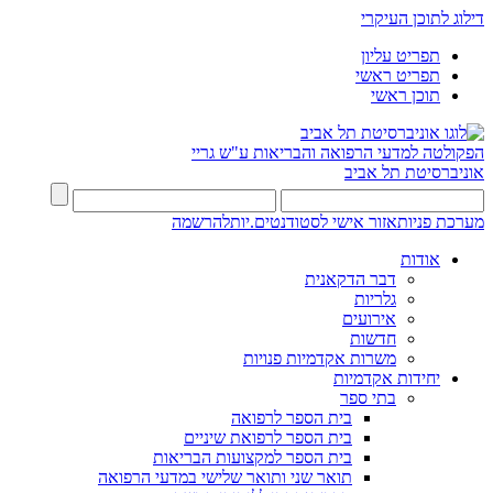
דילוג לתוכן העיקרי
תפריט עליון
תפריט ראשי
תוכן ראשי
הפקולטה למדעי הרפואה והבריאות ע"ש גריי
אוניברסיטת תל אביב
מערכת פניות
אזור אישי לסטודנטים.יות
להרשמה
אודות
דבר הדקאנית
גלריות
אירועים
חדשות
משרות אקדמיות פנויות
יחידות אקדמיות
בתי ספר
בית הספר לרפואה
בית הספר לרפואת שיניים
בית הספר למקצועות הבריאות
תואר שני ותואר שלישי במדעי הרפואה