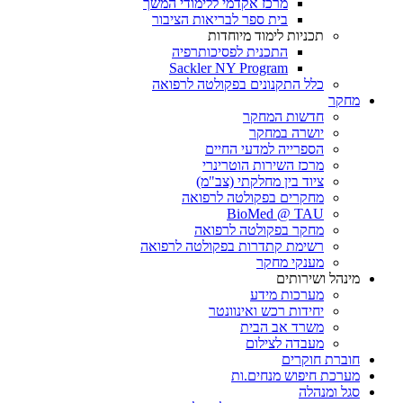
מרכז אקדמי ללימודי המשך
בית ספר לבריאות הציבור
תכניות לימוד מיוחדות
התכנית לפסיכותרפיה
Sackler NY Program
כלל התקנונים בפקולטה לרפואה
מחקר
חדשות המחקר
יושרה במחקר
הספרייה למדעי החיים
מרכז השירות הוטרינרי
ציוד בין מחלקתי (צב"מ)
מחקרים בפקולטה לרפואה
BioMed @ TAU
מחקר בפקולטה לרפואה
רשימת קתדרות בפקולטה לרפואה
מענקי מחקר
מינהל ושירותים
מערכות מידע
יחידות רכש ואינוונטר
משרד אב הבית
מעבדה לצילום
חוברת חוקרים
מערכת חיפוש מנחים.ות
סגל ומנהלה