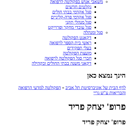
משאבי אנוש בפקולטה לרפואה
נקלטים חדשים
סגל אקדמי בבתי חולים
סגל אקדמי פרה-קליניים
סגל מנהלי תקני
סגל עובדי מחקר ופרוייקט
סגל ומנהלה
דקאנט הפקולטה
ראשי בית הספר לרפואה
בעלי תפקידים
מועצת הפקולטה
חברי סגל הפקולטה לרפואה
דקאני משנה בבתי החולים ובקהילה
הינך נמצא כאן
לדף הבית של אוניברסיטת תל אביב
»
הפקולטה למדעי הרפואה
והבריאות ע"ש גריי
פרופ' יצחק פריד
פרופ' יצחק פריד