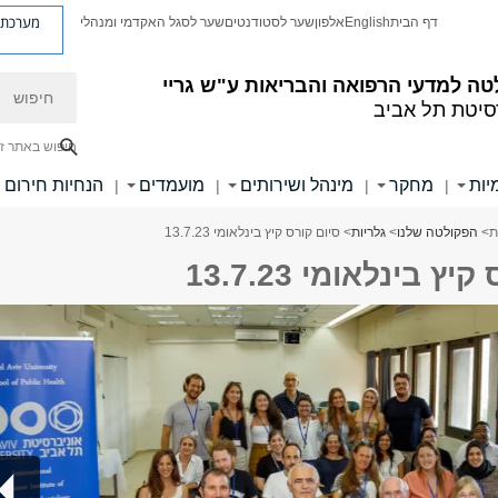
מערכת פ
דף הבית
English
אלפון
שער לסטודנטים
שער לסגל האקדמי ומנהלי
חיפוש
ה למדעי הרפואה והבריאות ע"ש גריי
סיטת תל אביב
חיפוש באתר ז
יות
מחקר
מינהל ושירותים
מועמדים
הנחיות חירום
|
|
|
|
ת
>
הפקולטה שלנו
>
גלריות
> סיום קורס קיץ בינלאומי 13.7.23
ץ בינלאומי 13.7.23