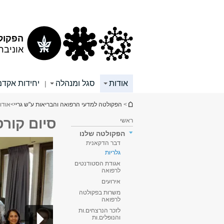
תוכן
תפריט
עליון
ראשי
הפקולט
אוניבר
אודות
סגל ומנהלה
יחידות אקדמ
|
הינך נמצא כאן
>
הפקולטה למדעי הרפואה והבריאות ע"ש גריי
>
אודו
סיום קורס קי
ראשי
הפקולטה שלנו
דבר הדקאנית
גלריות
אגודת הסטודנטים
לרפואה
אירועים
משרות בפקולטה
לרפואה
לזכר הנרצחים.ות
והנופלים.ות