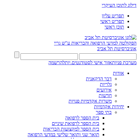
דילוג לתוכן העיקרי
תפריט עליון
תפריט ראשי
תוכן ראשי
הפקולטה למדעי הרפואה והבריאות ע"ש גריי
אוניברסיטת תל אביב
מערכת פניות
אזור אישי לסטודנטים.יות
להרשמה
אודות
דבר הדקאנית
גלריות
אירועים
חדשות
משרות אקדמיות פנויות
יחידות אקדמיות
בתי ספר
בית הספר לרפואה
בית הספר לרפואת שיניים
בית הספר למקצועות הבריאות
תואר שני ותואר שלישי במדעי הרפואה