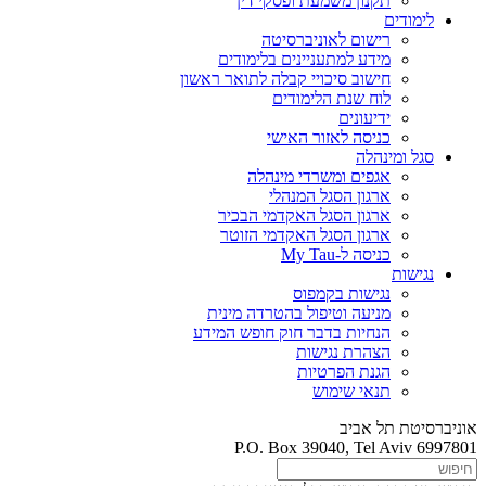
תקנון משמעת ופסקי דין
לימודים
רישום לאוניברסיטה
מידע למתעניינים בלימודים
חישוב סיכויי קבלה לתואר ראשון
לוח שנת הלימודים
ידיעונים
כניסה לאזור האישי
סגל ומינהלה
אגפים ומשרדי מינהלה
ארגון הסגל המנהלי
ארגון הסגל האקדמי הבכיר
ארגון הסגל האקדמי הזוטר
כניסה ל-My Tau
נגישות
נגישות בקמפוס
מניעה וטיפול בהטרדה מינית
הנחיות בדבר חוק חופש המידע
הצהרת נגישות
הגנת הפרטיות
תנאי שימוש
אוניברסיטת תל אביב
P.O. Box 39040, Tel Aviv 6997801