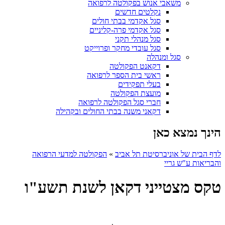
משאבי אנוש בפקולטה לרפואה
נקלטים חדשים
סגל אקדמי בבתי חולים
סגל אקדמי פרה-קליניים
סגל מנהלי תקני
סגל עובדי מחקר ופרוייקט
סגל ומנהלה
דקאנט הפקולטה
ראשי בית הספר לרפואה
בעלי תפקידים
מועצת הפקולטה
חברי סגל הפקולטה לרפואה
דקאני משנה בבתי החולים ובקהילה
הינך נמצא כאן
לדף הבית של אוניברסיטת תל אביב
»
הפקולטה למדעי הרפואה
והבריאות ע"ש גריי
טקס מצטייני דקאן לשנת תשע"ו