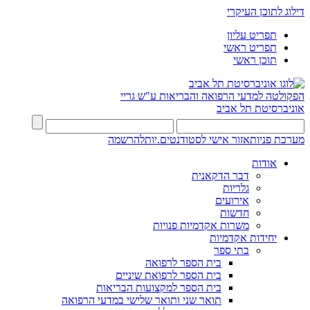
דילוג לתוכן העיקרי
תפריט עליון
תפריט ראשי
תוכן ראשי
הפקולטה למדעי הרפואה והבריאות ע"ש גריי
אוניברסיטת תל אביב
מערכת פניות
אזור אישי לסטודנטים.יות
להרשמה
אודות
דבר הדקאנית
גלריות
אירועים
חדשות
משרות אקדמיות פנויות
יחידות אקדמיות
בתי ספר
בית הספר לרפואה
בית הספר לרפואת שיניים
בית הספר למקצועות הבריאות
תואר שני ותואר שלישי במדעי הרפואה