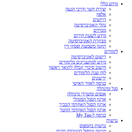
מידע כללי
יצירת קשר ודרכי הגעה
אלפון
דרושים
נהלי האוניברסיטה
מכרזים
מידע לשעת חירום
מבקרת האוניברסיטה
תקנון משמעת ופסקי דין
לימודים
רישום לאוניברסיטה
מידע למתעניינים בלימודים
חישוב סיכויי קבלה לתואר ראשון
לוח שנת הלימודים
ידיעונים
כניסה לאזור האישי
סגל ומינהלה
אגפים ומשרדי מינהלה
ארגון הסגל המנהלי
ארגון הסגל האקדמי הבכיר
ארגון הסגל האקדמי הזוטר
כניסה ל-My Tau
נגישות
נגישות בקמפוס
מניעה וטיפול בהטרדה מינית