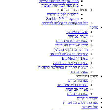
מרכז אקדמי ללימודי המשך
בית ספר לבריאות הציבור
תכניות לימוד מיוחדות
התכנית לפסיכותרפיה
Sackler NY Program
כלל התקנונים בפקולטה לרפואה
מחקר
חדשות המחקר
יושרה במחקר
הספרייה למדעי החיים
מרכז השירות הוטרינרי
ציוד בין מחלקתי (צב"מ)
מחקרים בפקולטה לרפואה
BioMed @ TAU
מחקר בפקולטה לרפואה
רשימת קתדרות בפקולטה לרפואה
מענקי מחקר
מינהל ושירותים
מערכות מידע
יחידות רכש ואינוונטר
משרד אב הבית
מעבדה לצילום
חוברת חוקרים
מערכת חיפוש מנחים.ות
סגל ומנהלה