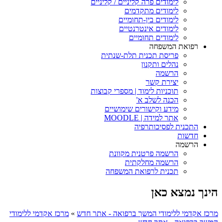
לימודים פרה קליניים / קליניים
לימודים מתקדמים
לימודים בין-תחומיים
לימודים אינטרנטיים
לימודים תחומיים
רפואת המשפחה
פריסת תכנית תלת-שנתית
נהלים ותקנון
הרשמה
יצירת קשר
תוכניות לימוד | מספרי קבוצות
הכנה לשלב א'
מידע וקישורים שימושיים
אתר למידה | MOODLE
התכנית לפסיכותרפיה
חדשות
הרשמה
הרשמה פרטנית מקוונת
הרשמה מחלקתית
תכנית לרפואת המשפחה
הינך נמצא כאן
מרכז אקדמי ללימודי המשך ברפואה - אתר חדש
»
מרכז אקדמי ללימודי