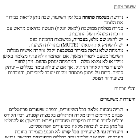
שיעור מקוון
נדרשת
מצלמה פתוחה
בכל זמן השיעור, שבה ניתן לראות בבירור
את הלומד.
סגירת מצלמה ממושכת (למשל הנקה) תעשה בתיאום מראש עם
הרכזת המנהלית של התוכנית.
יש להציג
שם מלא, בעברית
, במשבצת התמונה בזום.
יש להשתיק את הסאונד (MUTE) בתחילת השיעור.
מתמחה שלא נראה בבירור במשבצת
יקבל אזהרה אישית ממלוה
השיעור מטעם לימודי המשך. אם המתמחה לא פתח מצלמה באופן
מיידי או לא נמצא מולה – המתמחה ינותק מהזום. ניתן לחזור
לשיעור מייד לאחר הניתוק, אך אם שוב לא עומד בכללים – ינותק
סופית. דיווח על ניתוק מתמחה מהזום יועבר למזכירות, והנוכחות
בשיעור זה תפסל.
נהלי נוכחות
היעדרות משיעורים
רצויה
נוכחות מלאה
בכל השיעורים, ובפרט
שיעורים פרונטליים
שבהם מקיימים דיוני מקרה ותרגולים בקבוצות קטנות. רכזי הקורס
יכולים לחייב נוכחות במקרים מיוחדים (פירוט בהמשך) או להחליט
על מתן בונוס לנוכחות מלאה בשיעורים הפרונטליים.
היעדרות עד 3 שיעורים בכל קורס
לא תפגע בעמידה בחובת
הנוכחות, ובתנאי שהלומד עמד בכללים המפורטים בהמשך. נדגיש