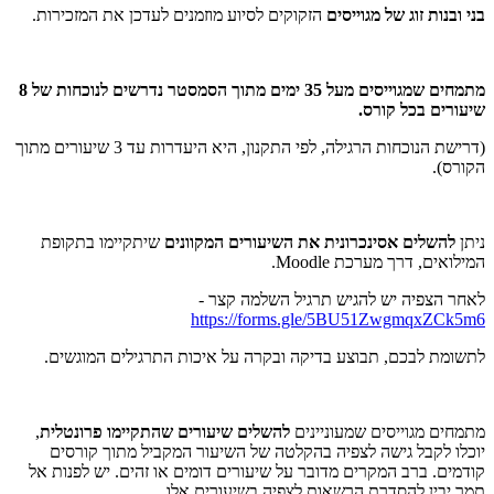
בני ובנות זוג של מגוייסים
הזקוקים לסיוע מוזמנים לעדכן את המזכירות.
מתמחים שמגוייסים מעל 35 ימים מתוך הסמסטר נדרשים לנוכחות של 8
שיעורים בכל קורס.
(דרישת הנוכחות הרגילה, לפי התקנון, היא היעדרות עד 3 שיעורים מתוך
הקורס).
ניתן
להשלים אסינכרונית את השיעורים המקוונים
שיתקיימו בתקופת
המילואים, דרך מערכת Moodle.
לאחר הצפיה יש להגיש תרגיל השלמה קצר -
https://forms.gle/5BU51ZwgmqxZCk5m6
לתשומת לבכם, תבוצע בדיקה ובקרה על איכות התרגילים המוגשים.
מתמחים מגוייסים שמעוניינים
להשלים שיעורים שהתקיימו פרונטלית
,
יוכלו לקבל גישה לצפיה בהקלטה של השיעור המקביל מתוך קורסים
קודמים. ברב המקרים מדובר על שיעורים דומים או זהים. יש לפנות אל
תמר יבין להסדרת הרשאות לצפיה בשיעורים אלו.