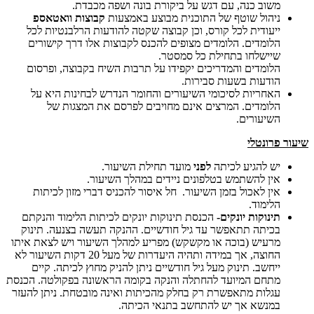
משוב כנה, עם דגש על ביקורת בונה ושפה מכבדת.
ניהול שוטף של התוכנית מבוצע באמצעות
קבוצות וואטאספ
ייעודית לכל קורס, וכן קבוצה שקטה להודעות הרלבנטיות לכל
הלומדים. הלומדים מצופים להכנס לקבוצות אלו דרך קישורים
שיישלחו בתחילת כל סמסטר.
הלומדים והמדריכים יקפידו על תרבות השיח בקבוצה, ופרסום
הודעות בשעות סבירות.
האחריות לסיכומי השיעורים והחומר הנדרש לבחינות היא על
הלומדים. המרצים אינם מחויבים לפרסם את המצגות של
השיעורים.
שיעור פרונטלי
יש להגיע לכיתה
לפני
מועד תחילת השיעור.
אין להשתמש בטלפונים ניידים במהלך השיעור.
אין לאכול בזמן השיעור. חל איסור להכניס דברי מזון לכיתות
הלימוד.
תינוקות יונקים-
הכנסת תינוקות יונקים לכיתות הלימוד והנקתם
בכיתה תתאפשר עד גיל חודשיים. ההנקה תעשה בצנעה. תינוק
מרעיש (בוכה או מקשקש) מפריע למהלך השיעור ויש לצאת איתו
החוצה, אך במידה ותהיה היעדרות של מעל 20 דקות השיעור לא
ייחשב. תינוק מעל גיל חודשיים ניתן להניק מחוץ לכיתה. קיים
מתחם המיועד להחתלה והנקה בקומה הראשונה בפקולטה. הכנסת
עגלות מתאפשרת רק בחלק מהכיתות ואינה מובטחת. ניתן להעזר
במנשא אך יש להתחשב בתנאי הכיתה.