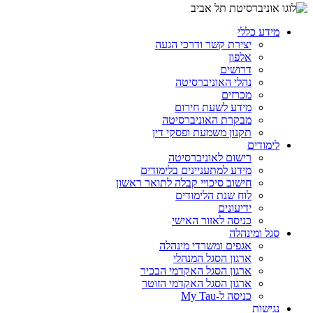
מידע כללי
יצירת קשר ודרכי הגעה
אלפון
דרושים
נהלי האוניברסיטה
מכרזים
מידע לשעת חירום
מבקרת האוניברסיטה
תקנון משמעת ופסקי דין
לימודים
רישום לאוניברסיטה
מידע למתעניינים בלימודים
חישוב סיכויי קבלה לתואר ראשון
לוח שנת הלימודים
ידיעונים
כניסה לאזור האישי
סגל ומינהלה
אגפים ומשרדי מינהלה
ארגון הסגל המנהלי
ארגון הסגל האקדמי הבכיר
ארגון הסגל האקדמי הזוטר
כניסה ל-My Tau
נגישות