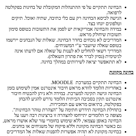
הבחינה תתקיים על פי ההתנהלות המקובלת של בחינות בפקולטה
לרפואה.
הגישה לכיסא הבחינה רק עם כלי כתיבה, שתיה ואוכל. תיקים
וטלפונים יונחו בצד.
במידה והבחינה אמריקאית יש לסמן את התשובות בטופס סימון
תשובות שיחולק מראש.
המדריכים לא נוכחים בחדר הבחינה. שאלות של הנבחנים יירשמו
בטופס שאלה שיועבר ע"י המשגיחים.
המדריך רשאי להחליט לא לענות על שאלה אם לדעתו אינה
לגיטימית (נסיון לברר את פתרון השאלה).
לא תתאפשר יציאה לשירותים במהלך בחינה.
בחינה מקוונת
הבחינה תתקיים במערכת MOODLE.
באחריות הלומד לוודא מראש חיבור אינטרנט אמין לשימוש בזמן
הבחינה וגישה תקינה למערכת. במידה ולא ניתן להבטיח חיבור
אינטרנט תקין בסביבה הביתית הלומד נדרש להגיע להבחן
בפקולטה, בתיאום מראש עם המזכירות.
בתחילת הבחינה תידרש חתימה על "הצהרת טוהר הבחינות".
מצופה כי הלומדים יתייחסו להצהרה זו ברצינות רבה ויענו על
הבחינה באופן עצמאי, ללא שימוש בחומרי עזר שלא אושרו מראש,
גם כאשר הבחינה מקוונת וללא פיקוח של משגיחים או בוחנים.
בבחינה מקוונת לא תהיה אפשרות להפנות שאלות אל המדריכים