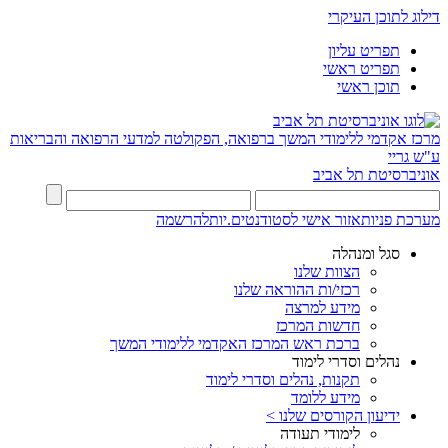
דילוג לתוכן העיקרי
תפריט עליון
תפריט ראשי
תוכן ראשי
מרכז אקדמי ללימודי המשך ברפואה, הפקולטה למדעי הרפואה והבריאות
ע"ש גריי
אוניברסיטת תל אביב
מערכת פניות
אזור אישי לסטודנטים.יות
להרשמה
סגל ומנהלה
הצוות שלנו
רכזי/ות ההוראה שלנו
מידע למרצה
חדשות המרכז
ברכת ראש המרכז האקדמי ללימודי המשך
נהלים וסדרי לימוד
תקנות, נהלים וסדרי לימוד
מידע ללומד
ידיעון הקורסים שלנו >
לימודי תעודה