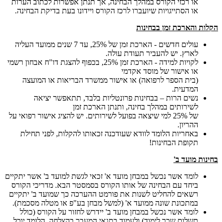
או רכזי הקורס במהלך הבחינה, אך תנתן אפשרות לכתוב הערות
או הסתייגויות שיועברו לרכז הקורס ויידונו בעת בדיקת הבחינה.
הקלות והארכת זמן בבחינות
עולים חדשים - הארכת זמן של 25%, עד 7 שנים ממועד העליה
לארץ. יש להעביר תעודת עולה.
לקויות למידה - הארכת זמן 25%, בכפוף להצגת דו"ח אבחון רשמי
או אישור של מוסד אקדמי
(בית הספר לרפואה) או אישור ממשרד הבריאות או המועצה
המדעית.
נשים הרות – בבחינות פרונטליות בלבד, תתאפשר יציאה
לשירותים במהלך בחינה, ותנתן הארכת זמן
של 25% למי שיצאה בפועל לשירותים. יש להציג אישור רפואי על
ההריון.
באחריות הלומד לוודא שעודכנה זכאותו להקלות, לפני תחילת
תקופת הבחינות!
בחינות מועד ב'
לומד אשר נכשל במבחן מועד א' זכאי לגשת למועד ב' אשר יתקיים
ביחד עם הבחינה של אותו הקורס בסמסטר הבא. מדריכי הקורס
רשאים להחליט לשנות את פורמט ההערכה כך שמועד ב' יתקיים
במתכונת שונה ממועד א' (למשל מבחן בע"פ או מטלה מסכמת).
לומד אשר נכשל במבחן מועד ב' יידרש לחזור על הקורס (כולל
תשלום שכר לימוד) ולעמוד בתנאי המעבר בהצלחה. הלומד יוכל