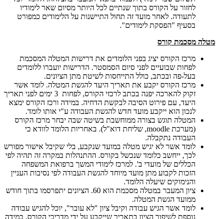
לחזור על הקורס בתוך שנתיים לכל היותר מסיום שאר לימודיו
לתעודה. לאחר מועד זה תחול התיישנות על הלימודים כמפורט
בסעיף "הפסקת לימודים".
מטלה מסכמת קורס
מרכז הקורס יציג בפני הלומדים את דרישות המטלה המסכמת
לפחות שבועיים לפני סיום הסמסטר. הדרישות יועברו ללומדים
בעל-פה ובכתב, כולל התייחסות לשיטת מתן הציונים.
מרכז הקורס יקבע את תאריך היעד להגשת המטלה. לומד אשר
זקוק להארכה יפנה בכתב לרכזי הקורס, לפחות 3 ימים לפני תאריך
היעד, עם פירוט הסיבה לבקשת הדחיה. במידה ורכז הקורס ימצא
לנכון הוא ייקבע מועד חדש להגשת העבודה ע"י אותו לומד.
המטלה תוגש בצורה ממוחשבת בשיטה שבה יבחר מרכז הקורס
(מערכת moodle, שליחת דוא"ל). באחריות הלומד לוודא כי
העבודה נתקבלה.
לומד אשר לא יגיש מטלה במועד שנקבע, בלי שקיבל אישור מפורש
לכך, ייחשב כלומד שנכשל בקורס. ההתנהלות במקרה זה תהיה לפי
הכללים של מועדי ב'. למרכז לימודי המשך ברפואת המשפחה
הזכות לקבוע מתן מועד מיוחד להגשת העבודה לפי נסיבות העניין
והנימוקים שיעלה הלומד.
ציון המעבר במטלה מסכמת הוא 60. הציונים יתפרסמו בתוך חודש
ממועד הגשת המטלה.
לומד אשר הגיש עבודה וקיבל ציון "לא עובר", יוכל להגיש עבודה
נוספת לשיפור הציון בתאריך שייקבע על ידי מדריכי הקורס. במידה