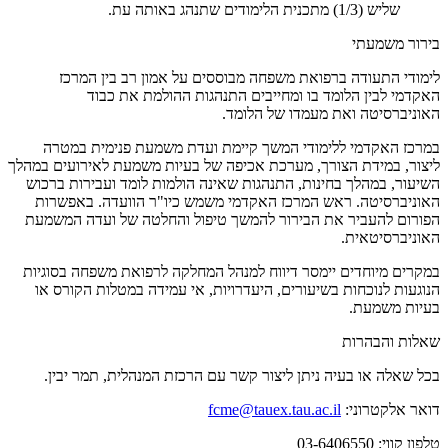
שליש (1/3) מתכנית הלימודים שתנהג באותה עת.
בירור משמעתי
לימודי התעודה ברפואת משפחה מבוססים על אמון רב בין המרכז
האקדמי לבין הלומד בו ומחייבים התנהגות ההולמת את כבוד
האוניברסיטה ואת מעמדו של הלומד.
במרכז האקדמי ללימודי המשך קיימת ועדת משמעת פנימית במטרה
ליצור, במידת הצורך, מערכת אכיפה של בעיות משמעת לאירועים במהלך
השיעור, במהלך בחינות, התנהגות שאינה הולמות לומד ועבירות ברכוש
האוניברסיטה. ראש המרכז האקדמי משמש כיו"ר הוועדה. באפשרות
הפורום להעביר את הבירור להמשך טיפול והחלטה של ועדה המשמעת
האוניברסיטאית.
במקרים מיוחדים יימסר דיווח למנהל המחלקה לרפואת משפחה בסוגיות
הנוגעות לנוכחות בשיעורים, היעדרויות, אי עמידה במטלות הקורס או
בעיות משמעת.
שאלות והבהרות
בכל שאלה או בעיה ניתן ליצור קשר עם הרכזת המנהלית, תמר יבין.
דואר אלקטרוני:
fcme@tauex.tau.ac.il
טלפון קווי: 03-6406550