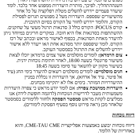
השנההתהליך. לפיכך, מותרת היעדרות ממפגש אחד בלבד. לומד
שיעדר פעמיים יידרש להשלים מטלת רפלקציה על כל אחד
מהשיעורים שפספס. היעדרות מעל 2 מפגשים תגרום לפסילת
הקורס, והלומד יידרש לחזור על הקורס בסיום התוכנית.
קורס POCUS: הקורס כולל 3 סדנאות תרגול מעשי על שחקנים.
ההשתתפות בסדנאות אלו היא חובה. במקרים חריגים במיוחד ניתן
להיעדר מאחת הסדנאות, בכפוף לאישור מראש ובכתב של רכז
הקורס. לומד שיפספס יותר מסדנא אחת ו/או ייעדר ללא אישור
יידרש להשלים את התרגול בסמסטר העוקב.
צום הרמדאן:
לומדים מוסלמים אשר צמים ברמדאן יוכלו לצאת
משיעור פרונטלי בשעה 18:00, לאחר חתימת נוכחות ידנית.
בשיעור מקוון יש להשאר עד סיומו בשעה 18:45
חגים מוסלמיים:
לומדים מוסלמים רשאים להיעדר בימי החג (עיד
אל פיטר, עיד אל אדחא), אך היעדרות זו נכללת במניין
ההיעדרויות המותר. בימים אלו לא יתקיימו מבחנים.
היעדרות ממושכת צפויה:
אם לומד יודע מראש כי צפויה היעדרות
משמעותית מעבר לדרישות הנוכחות (לדוגמה חופשת לידה) אנו
ממליצים לקחת מראש
סמסטר הפסקה
ולחזור ללימודים בסמסטר
שלאחר מכן (ראה פירוט נוסף בסעיף הפסקת לימודים).
דיווח נוכחות
דיווח נוכחות יבוצע באמצעות אפליקציית CME-TAU CME, והוא
באחריות של הלומד.