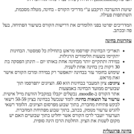
שיטת ההערכה תיקבע ע"י מדריכי הקורס - בחינה, מטלה מסכמת,
השתתפות פעילה.
המדריכים יפרטו בפני הלומדים את דרישות הקורס בשיעור הפתיחה, בעל
פה ובכתב.
עקרונות בחינה
תאריכי הבחינות יפורסמו מראש בתחילת כל סמסטר. הבחינות
יתקיימו בשעות הלימודים הרגילות.
במידה ותתקיים יותר מבחינה אחת באותו יום – תינתן הפסקה בת
30 דקות בין בחינה אחת לשניה.
שימוש בחומר עזר בבחינה יתאפשר רק במידה ומרכז הקורס אישר
זאת מראש.
ציונים:
ציון המעבר בבחינות הוא 60. הציונים יתפרסמו תוך
שבועיים ממועד הבחינה באמצעות
אתר הקורס ב-moodle. נכשלים יקבלו במקביל הודעת מייל אישית.
ערעור על תוצאות בחינה
: לומד שנכשל בבחינה בציון 50-59 רשאי
לבקש פתיחת מחברת, בתוך שבוע מפרסום הציונים. הלומד רשאי
להגיש ערעור מנומק, בכתב, בתוך שבוע מפתיחת המחברת.
הערעור יועבר לרכז הקורס אשר יחליט בתוך שבועיים האם יש
מקום לשנות את הציון. החלטת הרכז הינה סופית.
בחינה פרונטלית