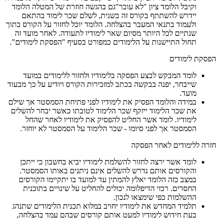
וקיבל הלומד ציון "לא עובר"גם בהגשה חוזרת של המטלה הלומד
יידרש להשתתף בקורס זה בשנית, לשלם שכר לימוד בהתאם
ולעמוד בתנאי המעבר בהצלחה. הלומד יוכל לחזור על הקורס בתוך
שנתיים לכל היותר מסיום שאר לימודיו לתעודה. לאחר מועד זה
תחול התיישנות על הלימודים כמפורט בסעיף "הפסקת לימודים".
הפסקת לימודים
לומד המבקש לבצע הפסקה בלימודיו ולחזור ללימודים במועד
שייבחר, יפנה בבקשה בכתב למזכירות הקורס ויודיע על כך מבעוד
מועד.
במידה והלומד הפסיק את לימודיו לפני פתיחת הסמסטר אך שילם
את שכר הלימוד ייזקף שכר הלימוד לטובתו כאשר יבחר להשלים
לימודיו. לומד אשר החליט להפסיק את לימודיו לאחר שהחל
הסמסטר אך לפני סיומו - שכר הלימוד על הסמסטר לא יוחזר.
חזרה ללימודים לאחר הפסקה
לומד אשר ירצה לחזור להשלמת לימודיו יביא בחשבון כי ייתכן
והקורסים אותם נדרש להשלים אינם ניתנים באותו הסמסטר.
במצב כזה הלומד יאלץ להמתין עד למועד בו יתקיימו הקורסים
החסרים. רכזי הדיפלומה יכולים להחליט על שינויים בתוכנית
ההשלמות כפי שימצאו לנכון.
תלמיד המחדש את לימודיו יחויב במלוא תכנית הלימודים שתנהג
בעת חידוש לימודיו למעט אותם קורסים שבהם עמד בהצלחה,