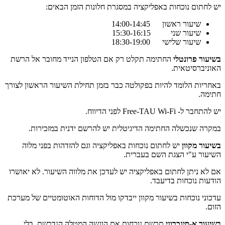
יש לחתום נוכחות באפליקציה במסגרת חלונות הזמן הבאים:
שיעור ראשון 14:00-14:45
שיעור שני 15:30-16:15
שיעור שלישי 18:30-19:00
בשיעור פרונטלי
החתימה תקלט רק אם הטלפון הנייד מחובר אל הרשת
האוניברסיטאית.
באחריות הלומד להיות בפקולטה כבר בזמן תחילת השיעור הראשון לצורך
חתימה.
יש להתחבר ל- Free-TAU Wi-Fi לפני הדיווח.
במקרה שנכשלה החתימה הדיגיטלית יש להרשם ידנית במזכירות.
בשיעור מקוון
יש לחתום נוכחות באפליקציה וגם להזדהות בפני מלוה
השיעור ע"י הצגת השם בעברית.
אם לא ניתן לחתום באפליקציה יש לעדכן את מלווה השיעור. לא יאושרו
הודעות נוכחות בדיעבד.
עדכוני נוכחות בשיעור מקוון ייבדקו מול הדוחות האוטומטיים של מערכת
הזום.
בשיעור א-סינכרוני
תרשם נוכחות אם הוגשה המטלה הנדרשת, בלי