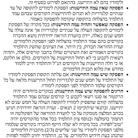
ולימודיו בהם לא התיישנו, בהתאם לפירוט בסעיף זה.
הפסקה שאין עמה התיישנות:
הפסקת לימודים לתקופה של עד
שנתיים קלנדריות לא תגרום להתיישנות הקורסים שבהם עמד
התלמיד בהצלחה בתקופה שקדמה להפסקה כאמור.
הפסקה שאפשר ותהיה עמה התיישנות:
בכל מקרה של הפסקת
לימודים לתקופה העולה על שנתיים קלנדריות אך אינה עולה על
חמש שנים כאלה, יידון בוועדת הוראה יחידתית נושא ההכרה
בקורסים בהם עמד התלמיד בהצלחה לפני הפסקת הלימודים.
ועדת ההוראה תבדוק, בין היתר, את הציונים שהשיג התלמיד
בקורסים האמורים ואת השינויים שחלו בתכני קורסים אלה, ותהיה
רשאית לקבוע כי לא תחול התיישנות על הקורסים, כולם או חלקם,
או כי חלה התיישנות על הקורסים הנ"ל והתלמיד חייב ללמוד
מחדש את מלוא תכנית הלימודים.
הפסקה שיש עמה התיישנות:
אם עלתה תקופת הפסקת לימודיו
של התלמיד על חמש שנים קלנדריות תחול התיישנות מלאה על כל
הקורסים שלמד התלמיד לפני הפסקת לימודיו.
חריגים להפסקה שיש עמה התיישנות:
במקרים מיוחדים יהיה
הרקטור או סגנו רשאי לקבוע כי קורסים שבהם עמד התלמיד
בהצלחה קודם שהפסיק לימודיו לתקופה העולה על חמש שנים לא
יתיישנו, ובתנאי שיתקיימו 2 תנאים - ועדת הוראה יחידתית תגיש
בכתב המלצה מנומקת על כך לוועדת ההוראה של הפקולטה וזו
תתמוך בהמלצה ובנוסף ציון התלמיד בכל אחד מהקורסים יהיה
"טוב"לפחות. בכל מקרה לא יעלה היקף ההכרה בקורסים שנלמדו
מלפני הפסקת לימודיו על שני שלישים (2/3) מתכנית הלימודים
שתנהג בעת חידוש הלימודים. על כן, התלמיד יחויב ללמוד לפחות