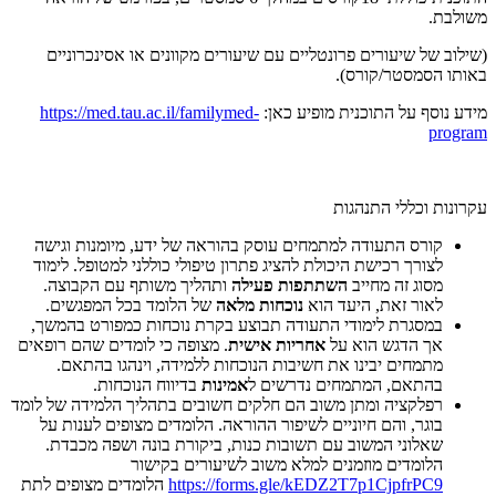
משולבת.
(שילוב של שיעורים פרונטליים עם שיעורים מקוונים או אסינכרוניים
באותו הסמסטר/קורס).
מידע נוסף על התוכנית מופיע כאן:
https://med.tau.ac.il/familymed-
program
עקרונות וכללי התנהגות
קורס התעודה למתמחים עוסק בהוראה של ידע, מיומנות וגישה
לצורך רכישת היכולת להציג פתרון טיפולי כוללני למטופל. לימוד
מסוג זה מחייב
השתתפות פעילה
ותהליך משותף עם הקבוצה.
לאור זאת, היעד הוא
נוכחות מלאה
של הלומד בכל המפגשים.
במסגרת לימודי התעודה תבוצע בקרת נוכחות כמפורט בהמשך,
אך הדגש הוא על
אחריות אישית
. מצופה כי לומדים שהם רופאים
מתמחים יבינו את חשיבות הנוכחות ללמידה, וינהגו בהתאם.
בהתאם, המתמחים נדרשים ל
אמינות
בדיווח הנוכחות.
רפלקציה ומתן משוב הם חלקים חשובים בתהליך הלמידה של לומד
בוגר, והם חיוניים לשיפור ההוראה. הלומדים מצופים לענות על
שאלוני המשוב עם תשובות כנות, ביקורת בונה ושפה מכבדת.
הלומדים מוזמנים למלא משוב לשיעורים בקישור
https://forms.gle/kEDZ2T7p1CjpfrPC9
הלומדים מצופים לתת