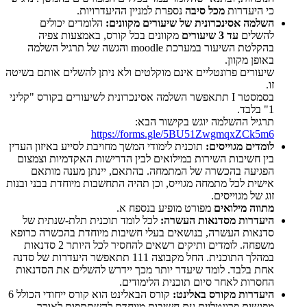
כי היעדרות
מכל סיבה
נספרת למניין ההיעדרויות.
השלמה אסינכרונית של שיעורים מקוונים:
הלומדים יכולים
להשלים
עד 3 שיעורים
מקוונים בכל קורס, באמצעות צפיה
בהקלטת השיעור במערכת moodle והגשה של תרגיל השלמה
באופן מקוון.
שיעורים פרונטליים אינם מוקלטים ולא ניתן להשלים אותם בשיטה
זו.
בסמסטר I תתאפשר השלמה אסינכרונית לשיעורים בקורס "קליני
1" בלבד.
תרגיל ההשלמה יוגש בקישור הבא:
https://forms.gle/5BU51ZwgmqxZCk5m6
לומדים מגוייסים:
תוכנית לימודי המשך מחויבת לסייע באיזון העדין
בין חשיבות השירות במילואים לבין הדרישות האקדמיות וצמצום
הפגיעה בהכשרה של המתמחה. בהתאם, יינתן מענה מותאם
אישית לכל מתמחה מגוייס, וכן תהיה התחשבות מיוחדת בבני ובנות
זוג של מגוייסים.
מתווה מילואים
מפורט מופיע בנספח א.
היעדרות מסדנאות העשרה:
לכל לומד תוכנית תלת-שנתית של
סדנאות העשרה, בנושאים בעלי חשיבות מיוחדת בהכשרה כרופא
משפחה. לומדים ותיקים רשאים להחסיר לכל היותר 2 סדנאות
במהלך התוכנית. החל מקבוצה 111 תתאפשר היעדרות של סדנה
אחת בלבד. לומד שיעדר יותר מכך יידרש להשלים את הסדנאות
החסרות לאחר סיום תוכנית הלימודים.
היעדרות מקורס באלינט:
קורס הבאלינט הוא קורס ייחודי הכולל 6
מפגשים פרונטליים עם חשיבות מיוחדת להשתתפות לאורך