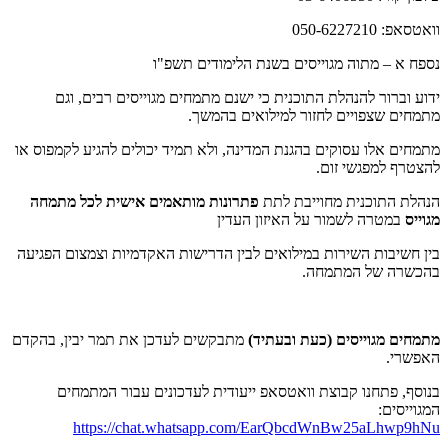
וואטסאפ: 050-6227210
נספח א – מתוה מגוייסים בשנת הלימודים תשפ"ו
ידוע וברור להנהלת התוכנית כי ישנם מתמחים מגוייסים רבים, וגם
מתמחים שצפויים לחזור למילואים בהמשך.
מתמחים אלו עסוקים בהגנת המדינה, ולא תמיד יכולים להגיע לקמפוס או
להצטרף למפגשי זום.
הנהלת התוכנית מחוייבת לתת
פתרונות מותאמים אישית לכל מתמחה
מגוייס
במטרה לשמור על האיזון העדין
בין חשיבות השירות במילואים לבין הדרישות האקדמיות וצמצום הפגיעה
בהכשרה של המתמחה.
מתמחים מגוייסים (כעת ובעתיד)
מתבקשים לעדכן את תמר יבין, בהקדם
האפשרי.
בנוסף, פתחנו קבוצת וואטסאפ ייעודית לעדכונים עבור המתמחים
המגוייסים:
https://chat.whatsapp.com/EarQbcdWnBw25aLhwp9hNu