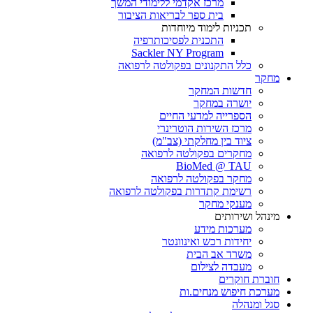
מרכז אקדמי ללימודי המשך
בית ספר לבריאות הציבור
תכניות לימוד מיוחדות
התכנית לפסיכותרפיה
Sackler NY Program
כלל התקנונים בפקולטה לרפואה
מחקר
חדשות המחקר
יושרה במחקר
הספרייה למדעי החיים
מרכז השירות הוטרינרי
ציוד בין מחלקתי (צב"מ)
מחקרים בפקולטה לרפואה
BioMed @ TAU
מחקר בפקולטה לרפואה
רשימת קתדרות בפקולטה לרפואה
מענקי מחקר
מינהל ושירותים
מערכות מידע
יחידות רכש ואינוונטר
משרד אב הבית
מעבדה לצילום
חוברת חוקרים
מערכת חיפוש מנחים.ות
סגל ומנהלה