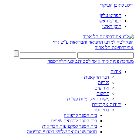
דילוג לתוכן העיקרי
תפריט עליון
תפריט ראשי
תוכן ראשי
הפקולטה למדעי הרפואה והבריאות ע"ש גריי
אוניברסיטת תל אביב
מערכת פניות
אזור אישי לסטודנטים.יות
להרשמה
אודות
דבר הדקאנית
גלריות
אירועים
חדשות
משרות אקדמיות פנויות
יחידות אקדמיות
בתי ספר
בית הספר לרפואה
בית הספר לרפואת שיניים
בית הספר למקצועות הבריאות
תואר שני ותואר שלישי במדעי הרפואה