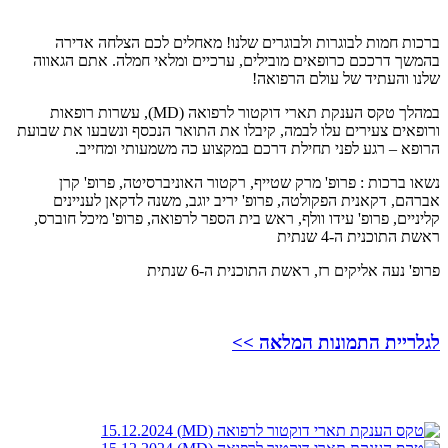
ברכות חמות לבוגרות ולבוגרים שלנו! מאחלים לכם הצלחה אדירה
בהמשך דרככם כרופאים מובילים, ערכיים ומלאי חמלה. אתם הגאווה
שלנו והעתיד של עולם הרפואה!
במהלך טקס הענקת תארי דוקטור לרפואה (MD), עשרות רופאות
ורופאים צעירים עלו לבמה, קיבלו את התואר הנכסף ונשבעו את שבועת
הרופא – רגע לפני תחילת דרכם במקצוע כה משמעותי ומחייב.
נשאו ברכות : פרופ' מרק שטייף, רקטור האוניברסיטה, פרופ' קרן
אברהם, דקאנית הפקולטה, פרופ' יריב יוגב, משנה לדקאן לעניינים
קליניים, פרופ' עידו וולף, ראש בית הספר לרפואה, פרופ' מיכל חוברס,
ראשת התוכנית ה-4 שנתית
פרופ' נעה אליקים רז, ראשת התוכנית ה-6 שנתית
לגלריית התמונות המלאה >>