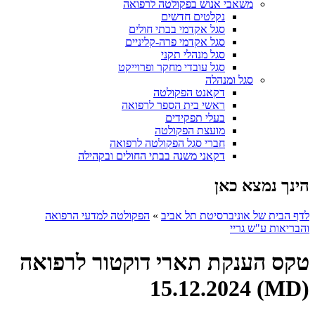
משאבי אנוש בפקולטה לרפואה
נקלטים חדשים
סגל אקדמי בבתי חולים
סגל אקדמי פרה-קליניים
סגל מנהלי תקני
סגל עובדי מחקר ופרוייקט
סגל ומנהלה
דקאנט הפקולטה
ראשי בית הספר לרפואה
בעלי תפקידים
מועצת הפקולטה
חברי סגל הפקולטה לרפואה
דקאני משנה בבתי החולים ובקהילה
הינך נמצא כאן
לדף הבית של אוניברסיטת תל אביב
»
הפקולטה למדעי הרפואה
והבריאות ע"ש גריי
טקס הענקת תארי דוקטור לרפואה
(MD) 15.12.2024