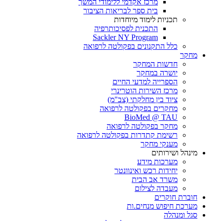
מרכז אקדמי ללימודי המשך
בית ספר לבריאות הציבור
תכניות לימוד מיוחדות
התכנית לפסיכותרפיה
Sackler NY Program
כלל התקנונים בפקולטה לרפואה
מחקר
חדשות המחקר
יושרה במחקר
הספרייה למדעי החיים
מרכז השירות הוטרינרי
ציוד בין מחלקתי (צב"מ)
מחקרים בפקולטה לרפואה
BioMed @ TAU
מחקר בפקולטה לרפואה
רשימת קתדרות בפקולטה לרפואה
מענקי מחקר
מינהל ושירותים
מערכות מידע
יחידות רכש ואינוונטר
משרד אב הבית
מעבדה לצילום
חוברת חוקרים
מערכת חיפוש מנחים.ות
סגל ומנהלה