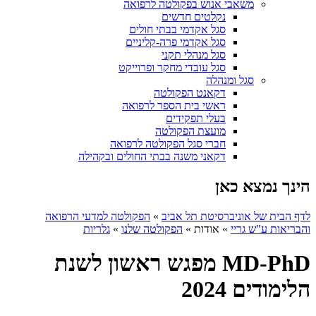
משאבי אנוש בפקולטה לרפואה
נקלטים חדשים
סגל אקדמי בבתי חולים
סגל אקדמי פרה-קליניים
סגל מנהלי תקני
סגל עובדי מחקר ופרוייקט
סגל ומנהלה
דקאנט הפקולטה
ראשי בית הספר לרפואה
בעלי תפקידים
מועצת הפקולטה
חברי סגל הפקולטה לרפואה
דקאני משנה בבתי החולים ובקהילה
הינך נמצא כאן
לדף הבית של אוניברסיטת תל אביב
»
הפקולטה למדעי הרפואה
והבריאות ע"ש גריי
»
אודות
»
הפקולטה שלנו
»
גלריות
MD-PhD מפגש ראשון לשנת
הלימודים 2024