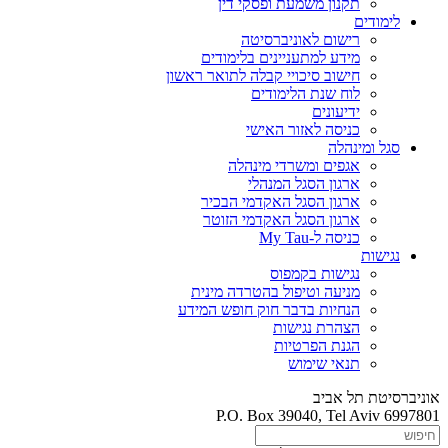
תקנון משמעת ופסקי דין
לימודים
רישום לאוניברסיטה
מידע למתעניינים בלימודים
חישוב סיכויי קבלה לתואר ראשון
לוח שנת הלימודים
ידיעונים
כניסה לאזור האישי
סגל ומינהלה
אגפים ומשרדי מינהלה
ארגון הסגל המנהלי
ארגון הסגל האקדמי הבכיר
ארגון הסגל האקדמי הזוטר
כניסה ל-My Tau
נגישות
נגישות בקמפוס
מניעה וטיפול בהטרדה מינית
הנחיות בדבר חוק חופש המידע
הצהרת נגישות
הגנת הפרטיות
תנאי שימוש
אוניברסיטת תל אביב
P.O. Box 39040, Tel Aviv 6997801