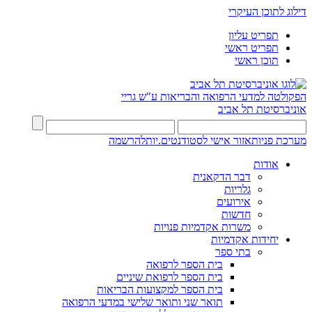
דילוג לתוכן העיקרי
תפריט עליון
תפריט ראשי
תוכן ראשי
הפקולטה למדעי הרפואה והבריאות ע"ש גריי
אוניברסיטת תל אביב
מערכת פניות
אזור אישי לסטודנטים.יות
להרשמה
אודות
דבר הדקאנית
גלריות
אירועים
חדשות
משרות אקדמיות פנויות
יחידות אקדמיות
בתי ספר
בית הספר לרפואה
בית הספר לרפואת שיניים
בית הספר למקצועות הבריאות
תואר שני ותואר שלישי במדעי הרפואה